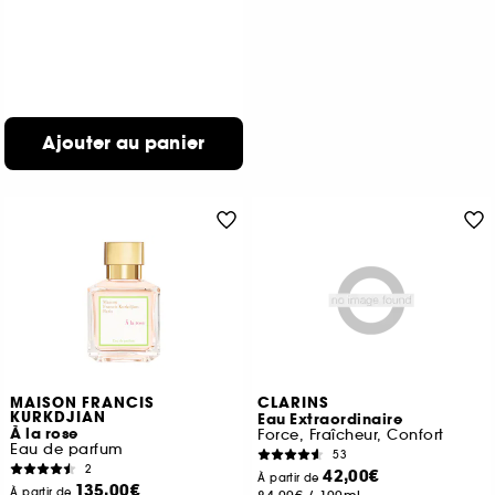
Ajouter au panier
MAISON FRANCIS
CLARINS
KURKDJIAN
Eau Extraordinaire
À la rose
Force, Fraîcheur, Confort
Eau de parfum
53
2
42,00€
À partir de
135,00€
À partir de