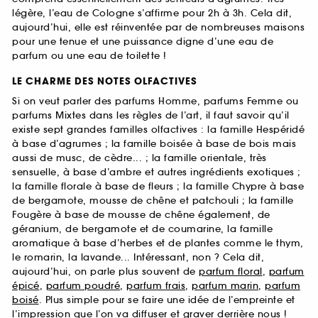
légère, l’eau de Cologne s’affirme pour 2h à 3h. Cela dit,
aujourd’hui, elle est réinventée par de nombreuses maisons
pour une tenue et une puissance digne d’une eau de
parfum ou une eau de toilette !
LE CHARME DES NOTES OLFACTIVES
Si on veut parler des parfums Homme, parfums Femme ou
parfums Mixtes dans les règles de l’art, il faut savoir qu’il
existe sept grandes familles olfactives : la famille Hespéridé
à base d’agrumes ; la famille boisée à base de bois mais
aussi de musc, de cèdre... ; la famille orientale, très
sensuelle, à base d’ambre et autres ingrédients exotiques ;
la famille florale à base de fleurs ; la famille Chypre à base
de bergamote, mousse de chêne et patchouli ; la famille
Fougère à base de mousse de chêne également, de
géranium, de bergamote et de coumarine, la famille
aromatique à base d’herbes et de plantes comme le thym,
le romarin, la lavande... Intéressant, non ? Cela dit,
aujourd’hui, on parle plus souvent de
parfum floral
,
parfum
épicé
,
parfum poudré
,
parfum frais
,
parfum marin
,
parfum
boisé
. Plus simple pour se faire une idée de l’empreinte et
l’impression que l’on va diffuser et graver derrière nous !