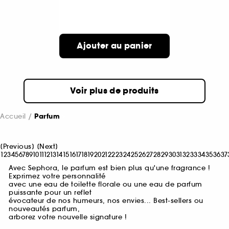
Ajouter au panier
Voir plus de produits
Accueil
Parfum
[
Previous
]
[
Next
]
1
2
3
4
5
6
7
8
9
10
11
12
13
14
15
16
17
18
19
20
21
22
23
24
25
26
27
28
29
30
31
32
33
34
35
36
37
Avec Sephora, le parfum est bien plus qu'une fragrance !
Exprimez votre personnalité
avec une eau de toilette florale ou une eau de parfum
puissante pour un reflet
évocateur de nos humeurs, nos envies... Best-sellers ou
nouveautés parfum,
arborez votre nouvelle signature !