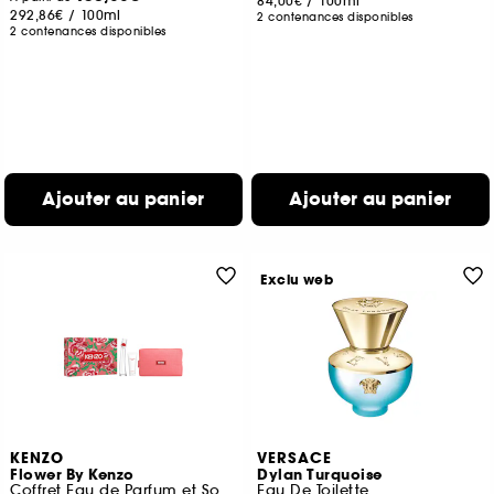
84,00€
/
100ml
292,86€
/
100ml
2 contenances disponibles
2 contenances disponibles
Ajouter au panier
Ajouter au panier
Exclu web
KENZO
VERSACE
Flower By Kenzo
Dylan Turquoise
Coffret Eau de Parfum et Soin pour Femme
Eau De Toilette