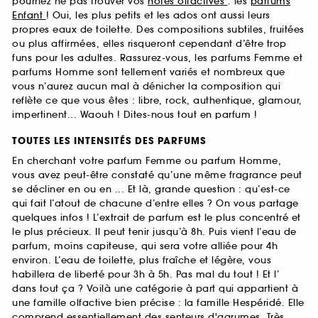
pourriez ne pas trouver vos
notes olfactives
: les
parfums
Enfant
! Oui, les plus petits et les ados ont aussi leurs
propres eaux de toilette. Des compositions subtiles, fruitées
ou plus affirmées, elles risqueront cependant d’être trop
funs pour les adultes. Rassurez-vous, les parfums Femme et
parfums Homme sont tellement variés et nombreux que
vous n’aurez aucun mal à dénicher la composition qui
reflète ce que vous êtes : libre, rock, authentique, glamour,
impertinent... Waouh ! Dites-nous tout en parfum !
TOUTES LES INTENSITÉS DES PARFUMS
En cherchant votre parfum Femme ou parfum Homme,
vous avez peut-être constaté qu’une même fragrance peut
se décliner en ou en ... Et là, grande question : qu’est-ce
qui fait l’atout de chacune d’entre elles ? On vous partage
quelques infos ! L’extrait de parfum est le plus concentré et
le plus précieux. Il peut tenir jusqu’à 8h. Puis vient l’eau de
parfum, moins capiteuse, qui sera votre alliée pour 4h
environ. L’eau de toilette, plus fraîche et légère, vous
habillera de liberté pour 3h à 5h. Pas mal du tout ! Et l’
dans tout ça ? Voilà une catégorie à part qui appartient à
une famille olfactive bien précise : la famille Hespéridé. Elle
comprend essentiellement des senteurs d'agrumes. Très