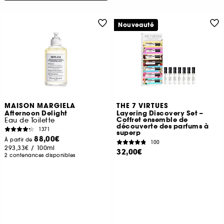
Nouveauté
MAISON MARGIELA
THE 7 VIRTUES
Afternoon Delight
Layering Discovery Set –
Coffret ensemble de
Eau de Toilette
découverte des parfums à
1371
superp
88,00€
À partir de
100
293,33€
/
100ml
32,00€
2 contenances disponibles