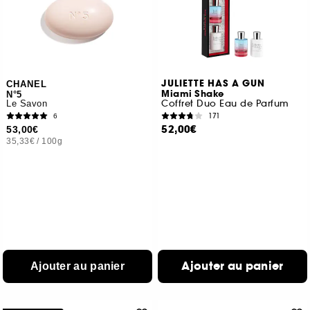
JULIETTE HAS A GUN
CHANEL
Miami Shake
N°5
Coffret Duo Eau de Parfum
Le Savon
171
6
52,00€
53,00€
35,33€
/
100g
Ajouter au panier
Ajouter au panier