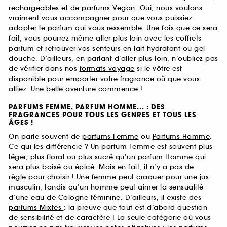
rechargeables
et de
parfums Vegan
. Oui, nous voulons
vraiment vous accompagner pour que vous puissiez
adopter le parfum qui vous ressemble. Une fois que ce sera
fait, vous pourrez même aller plus loin avec les coffrets
parfum et retrouver vos senteurs en lait hydratant ou gel
douche. D’ailleurs, en parlant d’aller plus loin, n’oubliez pas
de vérifier dans nos
formats voyage
si le vôtre est
disponible pour emporter votre fragrance où que vous
alliez. Une belle aventure commence !
PARFUMS FEMME, PARFUM HOMME... : DES
FRAGRANCES POUR TOUS LES GENRES ET TOUS LES
ÂGES !
On parle souvent de
parfums Femme
ou
Parfums Homme
.
Ce qui les différencie ? Un parfum Femme est souvent plus
léger, plus floral ou plus sucré qu’un parfum Homme qui
sera plus boisé ou épicé. Mais en fait, il n’y a pas de
règle pour choisir ! Une femme peut craquer pour une jus
masculin, tandis qu’un homme peut aimer la sensualité
d’une eau de Cologne féminine. D’ailleurs, il existe des
parfums Mixtes
: la preuve que tout est d’abord question
de sensibilité et de caractère ! La seule catégorie où vous