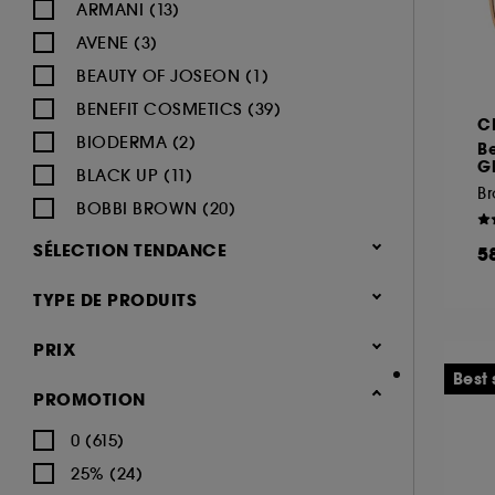
ARMANI (13)
AVENE (3)
BEAUTY OF JOSEON (1)
BENEFIT COSMETICS (39)
C
BIODERMA (2)
Be
G
BLACK UP (11)
Br
BOBBI BROWN (20)
BY TERRY (5)
SÉLECTION TENDANCE
5
CHARLOTTE TILBURY (35)
Nouveauté (114)
TYPE DE PRODUITS
CLARINS (20)
Hot on social (16)
CLINIQUE (23)
Maquillage
PRIX
Best seller (7)
DIOR (20)
Teint (869)
Best 
PROMOTION
DIOR BACKSTAGE (1)
Fonds de teint (146)
0 (615)
DIOR BACKSTAGE (9)
Blush (160)
25% (24)
ERBORIAN (14)
Anti cerne et Correcteur (97)