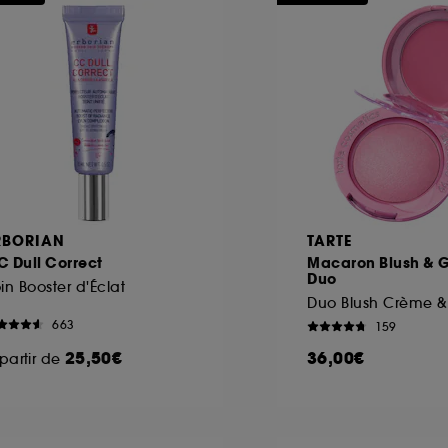
ôt et la lecture de ces traceurs requiert votre accord. V
rsonnaliser mes choix" ci-dessous ou décider de "tout ac
s Cookies, pour les finalités acceptées, avec les données
ur refuser tous les cookies, cliques sur "continuer sans a
tez obtenir plus d'information sur les cookies utilisés,
cliq
RBORIAN
TARTE
 Dull Correct
Macaron Blush &
Duo
in Booster d'Éclat
Duo Blush Crème &
663
159
25,50€
36,00€
partir de