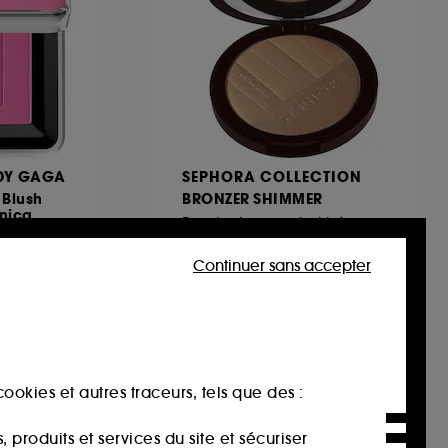
ADY GAGA
SEPHORA COLLECTION
 Blush
BRONZER SHIMMER
nica
Poudre bronzante irisée
319
Continuer sans accepter
16,99€
ookies et autres traceurs, tels que des :
produits et services du site et sécuriser