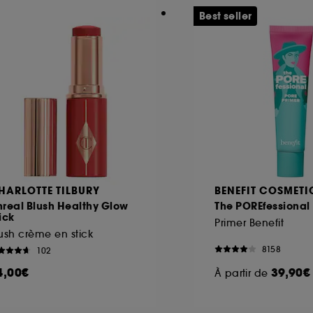
Best seller
HARLOTTE TILBURY
BENEFIT COSMETI
real Blush Healthy Glow
The POREfessional
ick
Primer Benefit
ush crème en stick
8158
102
4,00€
39,90€
À partir de