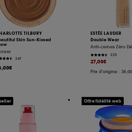
HARLOTTE TILBURY
ESTÉE LAUDER
autiful Skin Sun-Kissed
Double Wear
low
Anti-cernes Zéro D
onzer
225
247
27,00€
8,00€
Prix d'origine : 36,
seller
Offre fidélité web