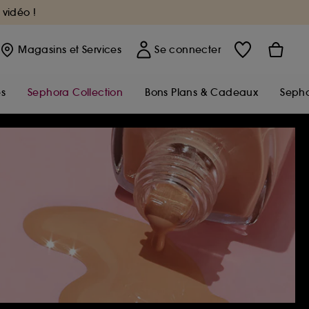
 vidéo !
Magasins
et Services
Se connecter
s
Sephora Collection
Bons Plans & Cadeaux
Sepho