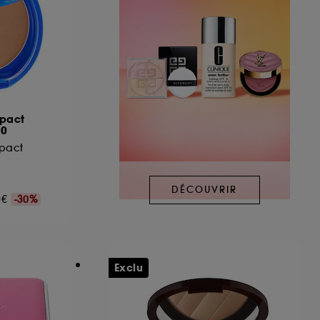
mpact
30
pact
DÉCOUVRIR
00€
-30%
Exclu