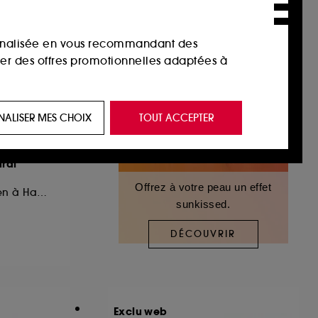
sonnalisée en vous recommandant des
ser des offres promotionnelles adaptées à
 de vous plaire via des publicités, y compris
NALISER MES CHOIX
TOUT ACCEPTER
e navigation, et de l'historique de vos
ral
 de navigation sur notre site afin d’en
Offrez à votre peau un effet
Fond de Teint Moyen à Haute Couvrance
sunkissed.
 les fraudes aux moyens de paiement et les
DÉCOUVRIR
nctionnalités du site, tel que les cookies
us permettant d’accéder à votre compte lors
Exclu web