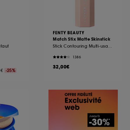
FENTY BEAUTY
Match Stix Matte Skinstick
éfaut
Stick Contouring Multi-usages
1386
32,00€
00€
-25%