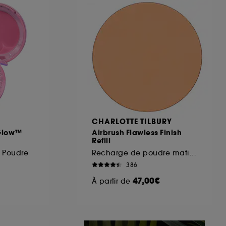
ous pouvez personnaliser vos choix concernant
cepter". Sephora pourra associer les
 personnelles collectées ou générées lors
ccepter". Voous pouvez à tout moment choisir
uez
ici
.
CHARLOTTE TILBURY
 Glow™
Airbrush Flawless Finish
Refill
 Poudre
Recharge de poudre matifiante
386
47,00€
À partir de