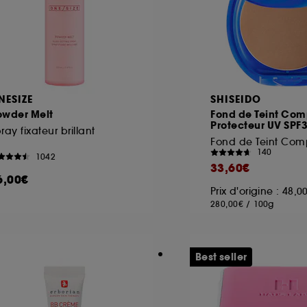
NESIZE
SHISEIDO
owder Melt
Fond de Teint Co
Protecteur UV SPF
ray fixateur brillant
Fond de Teint Com
140
1042
33,60€
6,00€
Prix d'origine : 48,
280,00€
/
100g
Best seller