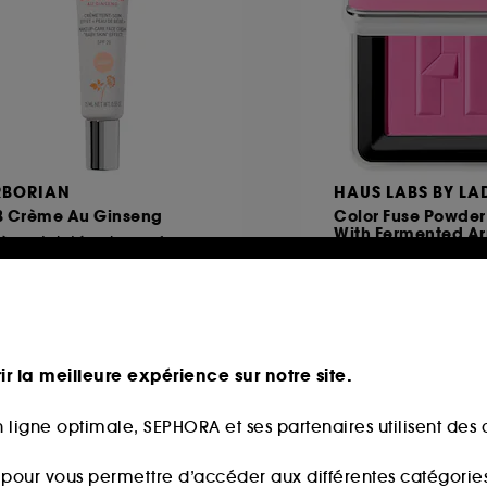
RBORIAN
HAUS LABS BY L
B Crème Au Ginseng
Color Fuse Powder
With Fermented Ar
Crème teintée visage format voyage
Blush poudre
391
403
5,00€
32,00€
ir la meilleure expérience sur notre site.
 ligne optimale, SEPHORA et ses partenaires utilisent des c
eauté
Best seller
s pour vous permettre d’accéder aux différentes catégories, 