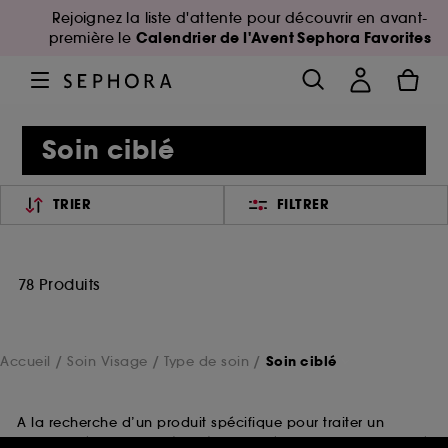
Rejoignez la liste d'attente pour découvrir en avant-
Calendrier de l'Avent Sephora Favorites
première le
Soin ciblé
TRIER
FILTRER
78 Produits
Accueil
Soin Visage
Type de soin
Soin ciblé
A la recherche d’un produit spécifique pour traiter un
besoin précis de manière très localisée ? C’est un soin ciblé