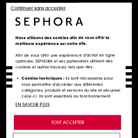
qui va vous combler ! Dites adieu aux points noirs et aux
Continuer sans accepter
pores dilatés. Procurez à la peau de votre visage un soin
anti-pollution dédié. Asséchez les zones grasses et sujettes
à l’acné. Réduisez les rougeurs, atténuez et corrigez les
taches pigmentées. En patch, en masque, en sérum, en
crème, en brume ou en spray, découvrez notre sélection de
Nous utilisons des cookies afin de vous offrir la
soins visage ciblés qui décupleront votre beauté !
meilleure expérience sur notre site.
Afin de vous offrir une expérience d’achat en ligne
optimale, SEPHORA et ses partenaires utilisent des
Retrait en magasin
cookies et autres traceurs, tels que des :
Click & Collect en 2h offert
Cookies techniques :
ils sont nécessaires pour
En savoir plus
vous permettre d’accéder aux différentes
catégories, produits et services du site et sécuriser
Livraison standard offerte
celui-ci. Ils sont essentiels au fonctionnement
à domicile dès 60€ en France
technique du site et ne peuvent être désactivés.
EN SAVOIR PLUS
métropolitaine et Monaco
Cookies de personnalisation :
ils nous permettent
Explorer l'offre
de vous offrir une expérience enrichie et
TOUT ACCEPTER
personnalisée en vous recommandant des
produits, des services et des contenus qui
Paiements sécurisés
répondent au mieux à vos préférences, et de vous