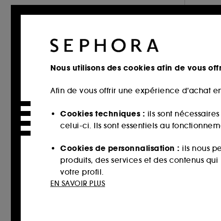
Eau / Brume (2)
ESTÉE LAUDER (18)
Acide Salycilique (2)
FENTY SKIN (2)
Avocat (2)
FIRST AID BEAUTY (3)
Huiles essentielles (2)
FRESH (5)
Jojoba (2)
GARANCIA (4)
Nous utilisons des cookies afin de vous offr
Aloe Vera (1)
GIVENCHY (4)
Minérale (1)
Afin de vous offrir une expérience d’achat en
GLOSSIER (1)
Retinol (1)
GLOWERY (5)
Cookies techniques :
ils sont nécessaire
GLOW RECIPE (4)
celui-ci. Ils sont essentiels au fonctionne
GUERLAIN (13)
Cookies de personnalisation :
ils nous p
INNISFREE (2)
produits, des services et des contenus qu
INSTITUT ESTHEDERM (5)
votre profil.
EN SAVOIR PLUS
JACADI (1)
Cookies réseaux sociaux et publicité :
i
KIEHL'S SINCE 1851 (8)
sur des sites tiers et sur les réseaux soci
KLORANE (2)
interactions.