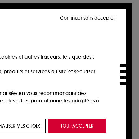
Continuer sans accepter
ookies et autres traceurs, tels que des :
produits et services du site et sécuriser
sonnalisée en vous recommandant des
ser des offres promotionnelles adaptées à
 de vous plaire via des publicités, y compris
NALISER MES CHOIX
TOUT ACCEPTER
e navigation, et de l'historique de vos