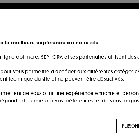
ir la meilleure expérience sur notre site.
 ligne optimale, SEPHORA et ses partenaires utilisent des c
s pour vous permettre d’accéder aux différentes catégories, 
ment technique du site et ne peuvent être désactivés.
ermettent de vous offrir une expérience enrichie et per
i répondent au mieux à vos préférences, et de vous propo
ls sont utilisés pour vous présenter du contenu susceptible
PERSON
aux, sur la base des pages que vous avez consultées, de votr