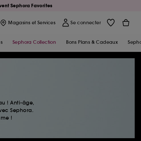
Avent Sephora Favorites
Magasins
et Services
Se connecter
s
Sephora Collection
Bons Plans & Cadeaux
Sepho
u ! Anti-âge,
avec Sephora.
ime !