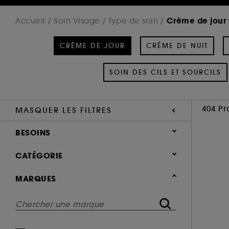
Crème de jour
Accueil
Soin Visage
Type de soin
CRÈME DE JOUR
CRÈME DE NUIT
SOIN DES CILS ET SOURCILS
404 Pr
MASQUER LES FILTRES
BESOINS
Soin hydratant & nourrissant (309)
CATÉGORIE
Soin anti-rides & anti-âge (163)
Soin Visage
MARQUES
Soin éclat & anti-fatigue (120)
Type de soin
Soin raffermissant & liftant (96)
Soin solaire (67)
Crème de jour (404)
Soin regénérant (44)