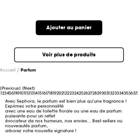
Ajouter au panier
Voir plus de produits
Accueil
Parfum
[
Previous
]
[
Next
]
1
2
3
4
5
6
7
8
9
10
11
12
13
14
15
16
17
18
19
20
21
22
23
24
25
26
27
28
29
30
31
32
33
34
35
36
37
Avec Sephora, le parfum est bien plus qu'une fragrance !
Exprimez votre personnalité
avec une eau de toilette florale ou une eau de parfum
puissante pour un reflet
évocateur de nos humeurs, nos envies... Best-sellers ou
nouveautés parfum,
arborez votre nouvelle signature !