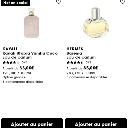
Hot on social
KAYALI
HERMÈS
Kayali Utopia Vanilla Coco
Barénia
Eau de parfum
Eau de parfum
544
373
33,00€
85,00€
À partir de
À partir de
198,00€
/
100ml
283,33€
/
100ml
Option gravure
5 contenances disponibles
3 contenances disponibles
Ajouter au panier
Ajouter au panier