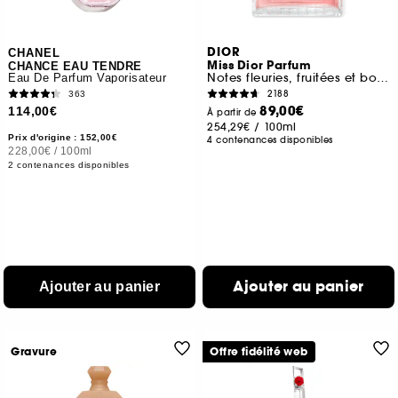
DIOR
CHANEL
Miss Dior Parfum
CHANCE EAU TENDRE
Notes fleuries, fruitées et boisées intenses
Eau De Parfum Vaporisateur
2188
363
89,00€
114,00€
À partir de
254,29€
/
100ml
Prix d'origine : 152,00€
4 contenances disponibles
228,00€
/
100ml
2 contenances disponibles
Ajouter au panier
Ajouter au panier
Gravure
Offre fidélité web