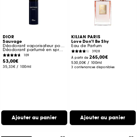
DIOR
KILIAN PARIS
Sauvage
Love Don't Be Shy
Déodorant vaporisateur pour homme
Eau de Parfum
Déodorant parfumé en spray 150 ml
3928
109
265,00€
À partir de
53,00€
530,00€
/
100ml
35,33€
/
100ml
3 contenances disponibles
Ajouter au panier
Ajouter au panier