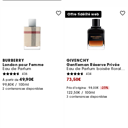
Offre fidélité web
BURBERRY
GIVENCHY
London pour Femme
Gentleman Réserve Privée
Eau de Parfum
Eau de Parfum boisée florale ambrée pour homme
436
434
49,90€
73,50€
À partir de
99,80€
/
100ml
Prix d'origine : 98,00€
-25%
2 contenances disponibles
122,50€
/
100ml
3 contenances disponibles