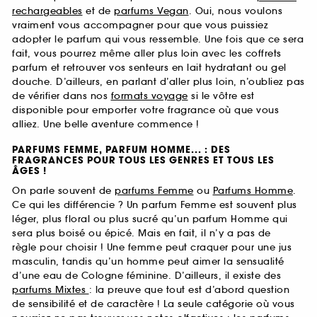
rechargeables
et de
parfums Vegan
. Oui, nous voulons
vraiment vous accompagner pour que vous puissiez
adopter le parfum qui vous ressemble. Une fois que ce sera
fait, vous pourrez même aller plus loin avec les coffrets
parfum et retrouver vos senteurs en lait hydratant ou gel
douche. D’ailleurs, en parlant d’aller plus loin, n’oubliez pas
de vérifier dans nos
formats voyage
si le vôtre est
disponible pour emporter votre fragrance où que vous
alliez. Une belle aventure commence !
PARFUMS FEMME, PARFUM HOMME... : DES
FRAGRANCES POUR TOUS LES GENRES ET TOUS LES
ÂGES !
On parle souvent de
parfums Femme
ou
Parfums Homme
.
Ce qui les différencie ? Un parfum Femme est souvent plus
léger, plus floral ou plus sucré qu’un parfum Homme qui
sera plus boisé ou épicé. Mais en fait, il n’y a pas de
règle pour choisir ! Une femme peut craquer pour une jus
masculin, tandis qu’un homme peut aimer la sensualité
d’une eau de Cologne féminine. D’ailleurs, il existe des
parfums Mixtes
: la preuve que tout est d’abord question
de sensibilité et de caractère ! La seule catégorie où vous