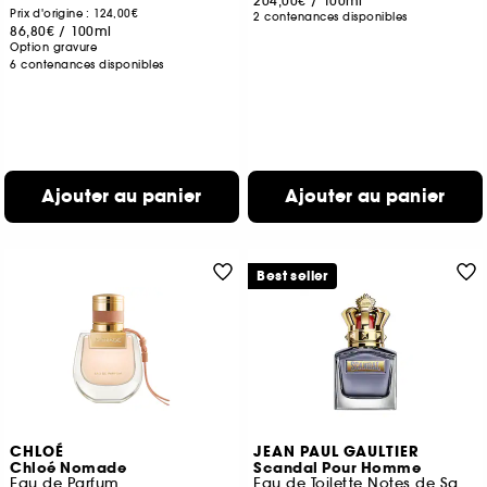
204,00€
/
100ml
Prix d'origine : 124,00€
2 contenances disponibles
86,80€
/
100ml
Option gravure
6 contenances disponibles
Ajouter au panier
Ajouter au panier
Best seller
CHLOÉ
JEAN PAUL GAULTIER
Chloé Nomade
Scandal Pour Homme
Eau de Parfum
Eau de Toilette Notes de Sauge, Fève Tonka et Vétiver