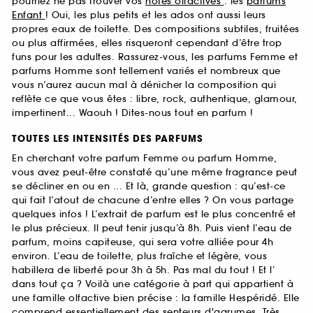
pourriez ne pas trouver vos
notes olfactives
: les
parfums
Enfant
! Oui, les plus petits et les ados ont aussi leurs
propres eaux de toilette. Des compositions subtiles, fruitées
ou plus affirmées, elles risqueront cependant d’être trop
funs pour les adultes. Rassurez-vous, les parfums Femme et
parfums Homme sont tellement variés et nombreux que
vous n’aurez aucun mal à dénicher la composition qui
reflète ce que vous êtes : libre, rock, authentique, glamour,
impertinent... Waouh ! Dites-nous tout en parfum !
TOUTES LES INTENSITÉS DES PARFUMS
En cherchant votre parfum Femme ou parfum Homme,
vous avez peut-être constaté qu’une même fragrance peut
se décliner en ou en ... Et là, grande question : qu’est-ce
qui fait l’atout de chacune d’entre elles ? On vous partage
quelques infos ! L’extrait de parfum est le plus concentré et
le plus précieux. Il peut tenir jusqu’à 8h. Puis vient l’eau de
parfum, moins capiteuse, qui sera votre alliée pour 4h
environ. L’eau de toilette, plus fraîche et légère, vous
habillera de liberté pour 3h à 5h. Pas mal du tout ! Et l’
dans tout ça ? Voilà une catégorie à part qui appartient à
une famille olfactive bien précise : la famille Hespéridé. Elle
comprend essentiellement des senteurs d'agrumes. Très