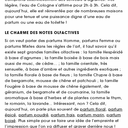
légère, l’eau de Cologne s’affirme pour 2h à 3h. Cela dit,
aujourd’hui, elle est réinventée par de nombreuses maisons
pour une tenue et une puissance digne d’une eau de
parfum ou une eau de toilette !
LE CHARME DES NOTES OLFACTIVES
Si on veut parler des parfums Homme, parfums Femme ou
parfums Mixtes dans les règles de l’art, il faut savoir qu’il
existe sept grandes familles olfactives : la famille Hespéridé
à base d’agrumes ; la famille boisée à base de bois mais
aussi de musc, de cèdre... ; la famille orientale, très
sensuelle, à base d’ambre et autres ingrédients exotiques ;
la famille florale à base de fleurs ; la famille Chypre à base
de bergamote, mousse de chêne et patchouli ; la famille
Fougère à base de mousse de chêne également, de
géranium, de bergamote et de coumarine, la famille
aromatique à base d’herbes et de plantes comme le thym,
le romarin, la lavande... Intéressant, non ? Cela dit,
aujourd’hui, on parle plus souvent de
parfum floral
,
parfum
épicé
,
parfum poudré
,
parfum frais
,
parfum marin
,
parfum
boisé
. Plus simple pour se faire une idée de l’empreinte et
l’impression que l’on va diffuser et graver derrière nous !