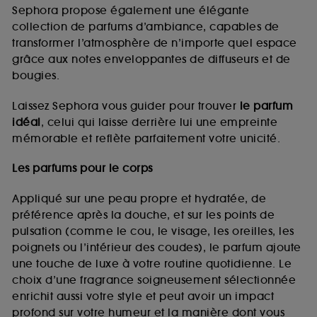
de vous plaire via des publicités, y compris sur des
Sephora propose également une élégante
sites tiers et sur les réseaux sociaux, sur la base
collection de parfums d’ambiance, capables de
des pages que vous avez consultées, de votre
transformer l’atmosphère de n’importe quel espace
navigation, et de l'historique de vos interactions.
grâce aux notes enveloppantes de diffuseurs et de
Cookies de mesure d’audience :
ils nous
bougies.
permettent de réaliser des statistiques de
fréquentation et de navigation sur notre site afin
Laissez Sephora vous guider pour trouver
le parfum
d’en améliorer la performance.
idéal
, celui qui laisse derrière lui une empreinte
Cookies de sécurisation des paiements en ligne :
mémorable et reflète parfaitement votre unicité.
ils nous permettent de lutter notamment contre les
fraudes aux moyens de paiement et les
Les parfums pour le corps
usurpations d’identité.
Appliqué sur une peau propre et hydratée, de
Cookies fonctionnels :
il s’agit de cookies
préférence après la douche, et sur les points de
permettant l’affichage et/ou la fourniture de
pulsation (comme le cou, le visage, les oreilles, les
certaines fonctionnalités du site, tel que les
cookies d’authentification qui sont utilisés afin de
poignets ou l’intérieur des coudes), le parfum ajoute
vous faire bénéficier de l’authentification
une touche de luxe à votre routine quotidienne. Le
prolongée vous permettant d’accéder à votre
choix d’une fragrance soigneusement sélectionnée
compte lors de votre prochaine visite sur le site
enrichit aussi votre style et peut avoir un impact
sans saisir à nouveau votre identifiant et mot de
profond sur votre humeur et la manière dont vous
passe.