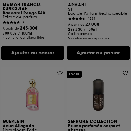
MAISON FRANCIS
ARMANI
KURKDJIAN
Sì
Baccarat Rouge 540
Eau de Parfum Rechargeable
Extrait de parfum
1284
25
27,00€
À partir de
245,00€
À partir de
283,33€
/
100ml
700,00€
/
100ml
Option gravure
4 contenances disponibles
5 contenances disponibles
Ajouter au panier
Ajouter au panier
Exclu
GUERLAIN
SEPHORA COLLECTION
Aqua Allegoria
Brume parfumée corps et
cheveux
Florabloom Forte