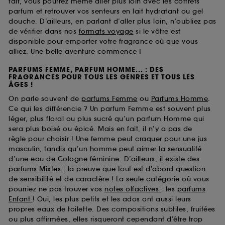
fait, vous pourrez même aller plus loin avec les coffrets
parfum et retrouver vos senteurs en lait hydratant ou gel
douche. D’ailleurs, en parlant d’aller plus loin, n’oubliez pas
de vérifier dans nos
formats voyage
si le vôtre est
disponible pour emporter votre fragrance où que vous
alliez. Une belle aventure commence !
PARFUMS FEMME, PARFUM HOMME... : DES
FRAGRANCES POUR TOUS LES GENRES ET TOUS LES
ÂGES !
On parle souvent de
parfums Femme
ou
Parfums Homme
.
Ce qui les différencie ? Un parfum Femme est souvent plus
léger, plus floral ou plus sucré qu’un parfum Homme qui
sera plus boisé ou épicé. Mais en fait, il n’y a pas de
règle pour choisir ! Une femme peut craquer pour une jus
masculin, tandis qu’un homme peut aimer la sensualité
d’une eau de Cologne féminine. D’ailleurs, il existe des
parfums Mixtes
: la preuve que tout est d’abord question
de sensibilité et de caractère ! La seule catégorie où vous
pourriez ne pas trouver vos
notes olfactives
: les
parfums
Enfant
! Oui, les plus petits et les ados ont aussi leurs
propres eaux de toilette. Des compositions subtiles, fruitées
ou plus affirmées, elles risqueront cependant d’être trop