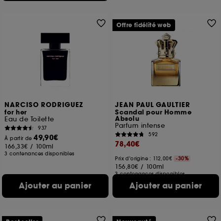
Offre fidélité web
NARCISO RODRIGUEZ
JEAN PAUL GAULTIER
for her
Scandal pour Homme
Absolu
Eau de Toilette
Parfum intense
937
592
49,90€
À partir de
78,40€
166,33€
/
100ml
3 contenances disponibles
Prix d'origine : 112,00€
-30%
156,80€
/
100ml
3 contenances disponibles
Ajouter au panier
Ajouter au panier