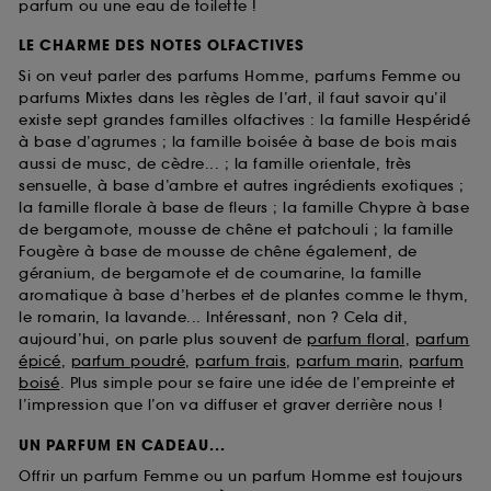
parfum ou une eau de toilette !
LE CHARME DES NOTES OLFACTIVES
Si on veut parler des parfums Homme, parfums Femme ou
parfums Mixtes dans les règles de l’art, il faut savoir qu’il
existe sept grandes familles olfactives : la famille Hespéridé
à base d’agrumes ; la famille boisée à base de bois mais
aussi de musc, de cèdre... ; la famille orientale, très
sensuelle, à base d’ambre et autres ingrédients exotiques ;
la famille florale à base de fleurs ; la famille Chypre à base
de bergamote, mousse de chêne et patchouli ; la famille
Fougère à base de mousse de chêne également, de
géranium, de bergamote et de coumarine, la famille
aromatique à base d’herbes et de plantes comme le thym,
le romarin, la lavande... Intéressant, non ? Cela dit,
aujourd’hui, on parle plus souvent de
parfum floral
,
parfum
épicé
,
parfum poudré
,
parfum frais
,
parfum marin
,
parfum
boisé
. Plus simple pour se faire une idée de l’empreinte et
l’impression que l’on va diffuser et graver derrière nous !
UN PARFUM EN CADEAU...
Offrir un parfum Femme ou un parfum Homme est toujours