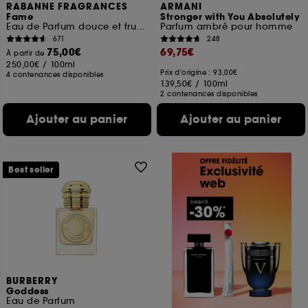
RABANNE FRAGRANCES
ARMANI
Fame
Stronger with You Absolutely
Eau de Parfum douce et fruitée
Parfum ambré pour homme
671
248
75,00€
69,75€
À partir de
250,00€
/
100ml
Prix d'origine : 93,00€
4 contenances disponibles
139,50€
/
100ml
2 contenances disponibles
Ajouter au panier
Ajouter au panier
Best seller
BURBERRY
Goddess
Eau de Parfum