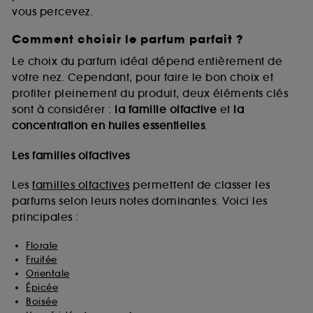
vous percevez.
Comment choisir le parfum parfait ?
A l'exception des cookies techniques, le dépôt et la
lecture de ces traceurs requiert votre accord. Vous
Le choix du parfum idéal dépend entièrement de
pouvez personnaliser vos choix concernant le dépôt
votre nez. Cependant, pour faire le bon choix et
de ces cookies grâce au bouton "personnaliser mes
profiter pleinement du produit, deux éléments clés
choix" ci-dessous ou décider de "tout accepter".
sont à considérer :
la famille olfactive
et
la
Sephora pourra associer les informations de
concentration en huiles essentielles
.
navigation collectées par ces Cookies, pour les
finalités acceptées, avec les données personnelles
collectées ou générées lors de votre activité en ligne
Les familles olfactives
ou en magasin. Pour refuser tous les cookies, cliques
sur "continuer sans accepter". Voous pouvez à tout
Les
familles olfactives
permettent de classer les
moment choisir de retirer votrte consentement. Si vous
parfums selon leurs notes dominantes. Voici les
souhaitez obtenir plus d'information sur les cookies
principales :
utilisés,
cliquez
ici
.
Florale
Fruitée
Orientale
Épicée
Boisée