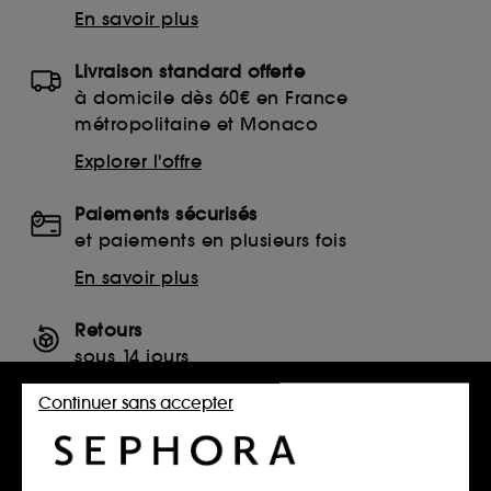
En savoir plus
Livraison standard offerte
à domicile dès 60€ en France
métropolitaine et Monaco
Explorer l'offre
Paiements sécurisés
et paiements en plusieurs fois
En savoir plus
Retours
sous 14 jours
Retourner mon article
Continuer sans accepter
SERVICES, CONTACT ET CONDITIONS DES OFFRES