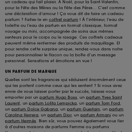
un cadeau qui fait plaisir. À Noël, pour la Saint-Valentin,
pour la Fête des Mères ou la Fête des Pères... C’est comme
une déclaration d’amour ! Ça vous dit de faire un cadeau
parfum ? Faites-le en
coffret parfum
! À l’intérieur, l’eau de
toilette ou l’eau de parfum en format classique, format
voyage ou mini, accompagnée de soins aux mêmes
senteurs pour le corps ou le rasage. Ces coffrets cadeaux
peuvent même renfermer des produits de maquillage. Et
pour rendre cette surprise unique, rendez-vous dans notre
pour personnaliser le flacon ou la boîte d’un message
personnel. Sensations et émotions en vue !
UN PARFUM DE MARQUE
Quelles sont les fragrances qui séduisent énormément ceux
qui les portent comme ceux qui les sentent ? Si vous avez
envie de vous laisser porter par le succès, laissez-vous
emporter par un
parfum Hugo Boss
, un
parfum Yves Saint
Laurent
, un
parfum Lolita Lempicka
, un
parfum Tom Ford
,
un
parfum Dolce Gabana
, un
parfum Guerlain
, un
parfum
Carolina Herrera
, un
parfum Dior
, un
parfum Armani
ou un
parfum Hermès
. Bien sûr, vous pouvez également vous fier
à d’autres maisons de parfums Femme ou parfums