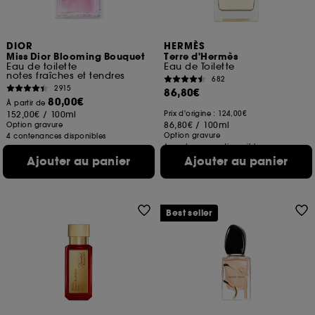
DIOR
HERMÈS
Miss Dior Blooming Bouquet
Terre d'Hermès
Eau de toilette
Eau de Toilette
notes fraîches et tendres
682
2915
86,80€
80,00€
À partir de
152,00€
/
100ml
Prix d'origine : 124,00€
86,80€
/
100ml
Option gravure
Option gravure
4 contenances disponibles
6 contenances disponibles
Ajouter au panier
Ajouter au panier
Best seller