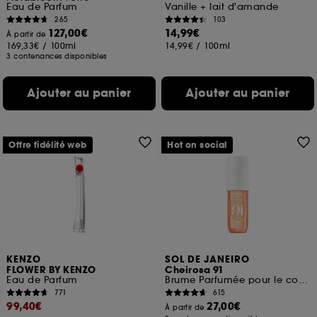
Eau de Parfum
Vanille + lait d'amande
265
103
127,00€
14,99€
À partir de
169,33€
/
100ml
14,99€
/
100ml
3 contenances disponibles
Ajouter au panier
Ajouter au panier
Offre fidélité web
Hot on social
KENZO
SOL DE JANEIRO
FLOWER BY KENZO
Cheirosa 91
Eau de Parfum
Brume Parfumée pour le corps et les cheveux
771
615
99,40€
27,00€
À partir de