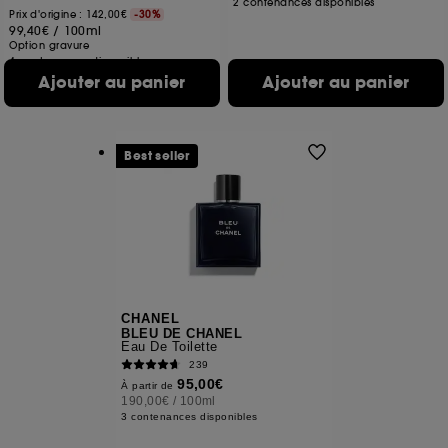
2 contenances disponibles
Prix d'origine : 142,00€
-30%
99,40€
/
100ml
Option gravure
4 contenances disponibles
Ajouter au panier
Ajouter au panier
Best seller
CHANEL
BLEU DE CHANEL
Eau De Toilette
239
95,00€
À partir de
190,00€
/
100ml
3 contenances disponibles