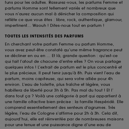
funs pour les adultes. Rassurez-vous, les parfums Femme et
parfums Homme sont tellement variés et nombreux que
vous n’aurez aucun mal à dénicher la composition qui
reflète ce que vous êtes : libre, rock, authentique, glamour,
impertinent... Waouh ! Dites-nous tout en parfum !
TOUTES LES INTENSITÉS DES PARFUMS
En cherchant votre parfum Femme ou parfum Homme,
vous avez peut-être constaté qu’une même fragrance peut
se décliner en ou en ... Et là, grande question : qu’est-ce
qui fait l’atout de chacune d’entre elles ? On vous partage
quelques infos ! L’extrait de parfum est le plus concentré et
le plus précieux. Il peut tenir jusqu’à 8h. Puis vient l’eau de
parfum, moins capiteuse, qui sera votre alliée pour 4h
environ. L’eau de toilette, plus fraîche et légère, vous
habillera de liberté pour 3h à 5h. Pas mal du tout ! Et l’
dans tout ça ? Voilà une catégorie à part qui appartient à
une famille olfactive bien précise : la famille Hespéridé. Elle
comprend essentiellement des senteurs d'agrumes. Très
légère, l’eau de Cologne s’affirme pour 2h à 3h. Cela dit,
aujourd’hui, elle est réinventée par de nombreuses maisons
pour une tenue et une puissance digne d’une eau de