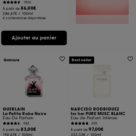
1924
86,00€
À partir de
286,67€
/
100ml
4 contenances disponibles
Ajouter au panier
Gravure
Best seller
GUERLAIN
NARCISO RODRIGUEZ
La Petite Robe Noire
for her PURE MUSC BLANC
Eau De Parfum
Eau de Parfum Intense
582
205
83,00€
97,00€
À partir de
À partir de
190,67€
/
100ml
323,33€
/
100ml