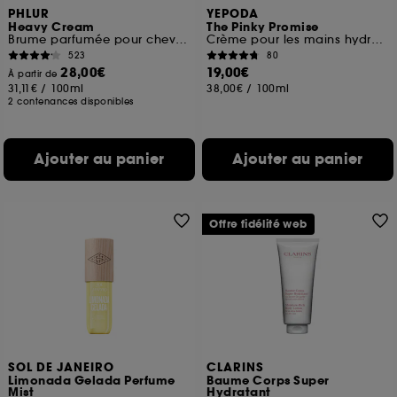
PHLUR
YEPODA
Heavy Cream
The Pinky Promise
Brume parfumée pour cheveux et corps
Crème pour les mains hydratante aux céramides
523
80
28,00€
19,00€
À partir de
31,11€
/
100ml
38,00€
/
100ml
2 contenances disponibles
Ajouter au panier
Ajouter au panier
Offre fidélité web
SOL DE JANEIRO
CLARINS
Limonada Gelada Perfume
Baume Corps Super
Mist
Hydratant