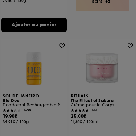
7,96€
/
100g
scintillez.
Ajouter au panier
SOL DE JANEIRO
RITUALS
Rio Deo
The Ritual of Sakura
Deodorant Rechargeable Prune et Vanille
Crème pour le Corps
1638
144
19,90€
25,00€
34,91€
/
100g
11,36€
/
100ml