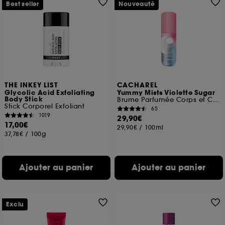
Best seller
Nouveauté
THE INKEY LIST
CACHAREL
Glycolic Acid Exfoliating
Yummy Mists Violette Sugar
Body Stick
Brume Parfumée Corps et Cheveux
Stick Corporel Exfoliant
65
1019
29,90€
17,00€
29,90€
/
100ml
37,78€
/
100g
Ajouter au panier
Ajouter au panier
Exclu