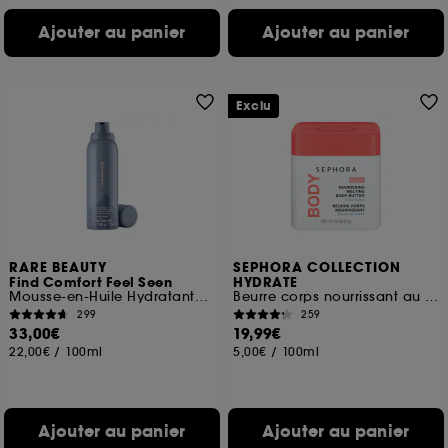
Ajouter au panier
Ajouter au panier
Exclu
RARE BEAUTY
SEPHORA COLLECTION
Find Comfort Feel Seen
HYDRATE
Mousse-en-Huile Hydratante pour le Corps
Beurre corps nourrissant au Beurre de karité
299
259
33,00€
19,99€
22,00€
/
100ml
5,00€
/
100ml
Ajouter au panier
Ajouter au panier