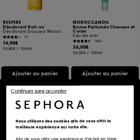
RESPIRE
MOROCCANOIL
Déodorant Roll-on
Brume Parfumée Cheveux et
Corps
Déodorant Douceur Monoï Efficacité 24H
Eau de soin
79
1443
14,90€
36,00€
29,80€
/
100ml
36,00€
/
100ml
Ajouter au panier
Ajouter au panier
Continuer sans accepter
Nouveauté
Nous utilisons des cookies afin de vous offrir la
meilleure expérience sur notre site.
Afin de vous offrir une expérience d’achat en ligne