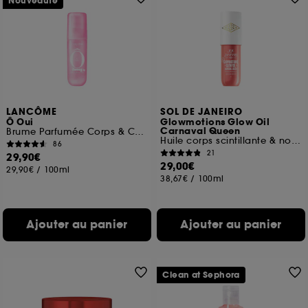
Nouveauté
LANCÔME
SOL DE JANEIRO
Ô Oui
Glowmotions Glow Oil
Carnaval Queen
Brume Parfumée Corps & Cheveux
Huile corps scintillante & nourissante
86
21
29,90€
29,00€
29,90€
/
100ml
38,67€
/
100ml
Ajouter au panier
Ajouter au panier
Clean at Sephora