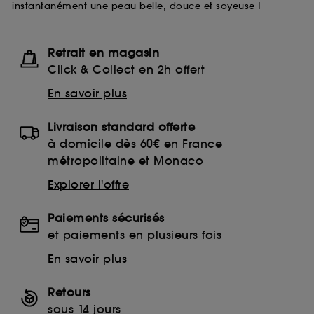
instantanément une peau belle, douce et soyeuse !
lecture de ces traceurs requiert votre accord. Vous
pouvez personnaliser vos choix concernant le dépôt
de ces cookies grâce au bouton "personnaliser mes
choix" ci-dessous ou décider de "tout accepter".
Retrait en magasin
Sephora pourra associer les informations de
Click & Collect en 2h offert
navigation collectées par ces Cookies, pour les
finalités acceptées, avec les données personnelles
En savoir plus
collectées ou générées lors de votre activité en ligne
ou en magasin. Pour refuser tous les cookies, cliques
Livraison standard offerte
sur "continuer sans accepter". Voous pouvez à tout
moment choisir de retirer votrte consentement. Si vous
à domicile dès 60€ en France
souhaitez obtenir plus d'information sur les cookies
métropolitaine et Monaco
utilisés,
cliquez
ici
.
Explorer l'offre
Paiements sécurisés
et paiements en plusieurs fois
En savoir plus
Retours
sous 14 jours