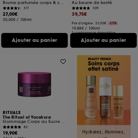
Brume parfumée corps & cheveux
Au beurre de karité
317
309
27,00€
39,75€
30,00€
/
100ml
Prix d'origine : 53,00€
-25%
19,88€
/
100ml
2 contenances disponibles
Ajouter au panier
Ajouter au panier
RITUALS
The Ritual of Yozakura
Gommage Corps au Sucre Rose
82
Hydratez, illuminez,
19,90€