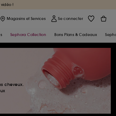
 vidéo !
Magasins
et Services
Se connecter
s
Sephora Collection
Bons Plans & Cadeaux
Sepho
ns cheveux.
eux