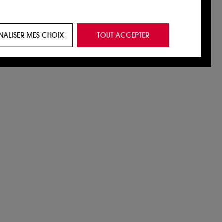
 de vous plaire via des publicités, y compris
NALISER MES CHOIX
TOUT ACCEPTER
e navigation, et de l'historique de vos
 de navigation sur notre site afin d’en
 les fraudes aux moyens de paiement et les
nctionnalités du site, tel que les cookies
us permettant d’accéder à votre compte lors
ous pouvez personnaliser vos choix concernant