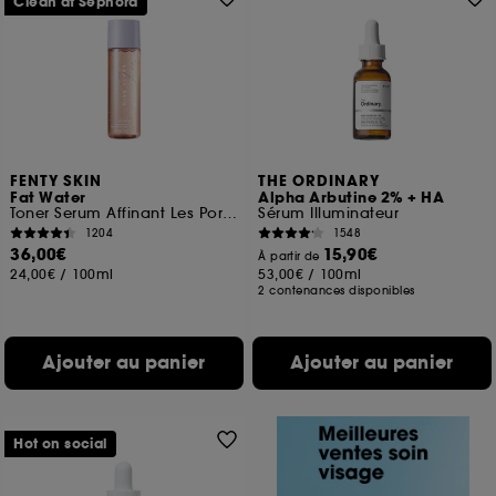
Clean at Sephora
FENTY SKIN
THE ORDINARY
Fat Water
Alpha Arbutine 2% + HA
Toner Serum Affinant Les Pores
Sérum Illuminateur
1204
1548
36,00€
15,90€
À partir de
24,00€
/
100ml
53,00€
/
100ml
2 contenances disponibles
Ajouter au panier
Ajouter au panier
Hot on social