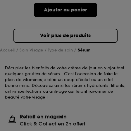
sans saisir à nouveau votre identifiant et mot de
passe.
Ajouter au panier
A l'exception des cookies techniques, le dépôt et la
lecture de ces traceurs requiert votre accord. Vous
Voir plus de produits
pouvez personnaliser vos choix concernant le dépôt
de ces cookies grâce au bouton "personnaliser mes
Accueil
Soin Visage
Type de soin
Sérum
choix" ci-dessous ou décider de "tout accepter".
Sephora pourra associer les informations de
navigation collectées par ces Cookies, pour les
finalités acceptées, avec les données personnelles
Décuplez les bienfaits de votre crème de jour en y ajoutant
collectées ou générées lors de votre activité en ligne
quelques gouttes de sérum ! C’est l’occasion de faire le
ou en magasin. Pour refuser tous les cookies, cliques
plein de vitamines, s’offrir un coup d’éclat ou un effet
sur "continuer sans accepter". Voous pouvez à tout
bonne mine. Découvrez ainsi les sérums hydratants, liftants,
moment choisir de retirer votrte consentement. Si vous
anti-imperfections ou anti-âge qui feront rayonner de
souhaitez obtenir plus d'information sur les cookies
beauté votre visage !
utilisés,
cliquez
ici
.
Retrait en magasin
Click & Collect en 2h offert