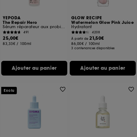
YEPODA
GLOW RECIPE
The Repair Hero
Watermelon Glow Pink Juice
Sérum réparateur aux probiotiques et à la niacinamide
Hydratant
491
4208
25,00€
21,50€
À partir de
83,33€
/
100ml
86,00€
/
100ml
3 contenances disponibles
Ajouter au panier
Ajouter au panier
Exclu