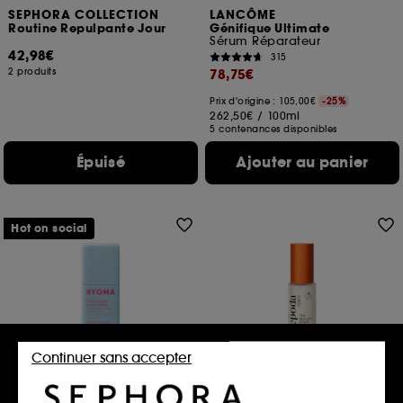
SEPHORA COLLECTION
LANCÔME
Routine Repulpante Jour
Génifique Ultimate
Sérum Réparateur
42,98€
315
2 produits
78,75€
Prix d'origine : 105,00€
-25%
262,50€
/
100ml
5 contenances disponibles
Épuisé
Ajouter au panier
Hot on social
Continuer sans accepter
BYOMA
YEPODA
Phyto-Mucin Glow Serum
The Skinject Effect Essence
Sérum Hydratant
Essence régénérante aux spicules & PDRN