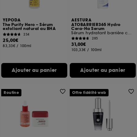
YEPODA
AESTURA
The Purify Hero – Sérum
ATOBARRIER365 Hydro
exfoliant natural au BHA
Cera-Ha Serum
Sérum hydratant barrière cutanée
234
285
25,00€
31,00€
83,33€
/
100ml
103,33€
/
100ml
Ajouter au panier
Ajouter au panier
Routine
Offre fidélité web