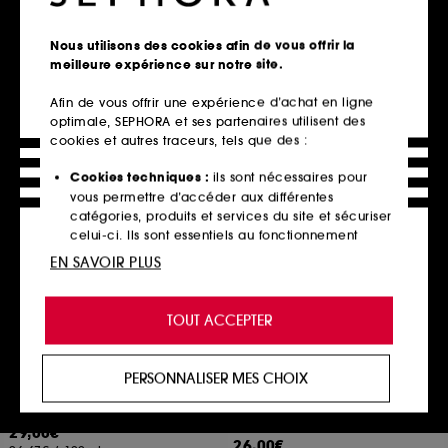
186
96
18,90€
24,00€
Nous utilisons des cookies afin de vous offrir la
47,25€
/
100ml
80,00€
/
100ml
meilleure expérience sur notre site.
Afin de vous offrir une expérience d’achat en ligne
optimale, SEPHORA et ses partenaires utilisent des
Ajouter au panier
Ajouter au panier
cookies et autres traceurs, tels que des :
Cookies techniques :
ils sont nécessaires pour
vous permettre d’accéder aux différentes
Clean at Sephora
catégories, produits et services du site et sécuriser
celui-ci. Ils sont essentiels au fonctionnement
technique du site et ne peuvent être désactivés.
EN SAVOIR PLUS
Cookies de personnalisation :
ils nous permettent
de vous offrir une expérience enrichie et
TOUT ACCEPTER
personnalisée en vous recommandant des
produits, des services et des contenus qui
YEPODA
BIODANCE
répondent au mieux à vos préférences, et de vous
PERSONNALISER MES CHOIX
The Glow Hero
Pore Perfecting Collagen
proposer des offres promotionnelles adaptées à
Peptide Serum
Sérum-huile hybride au bakuchiol
votre profil.
Sérum affinant et resserant les pores
294
104
29,00€
Cookies réseaux sociaux et publicité :
ils sont
26,00€