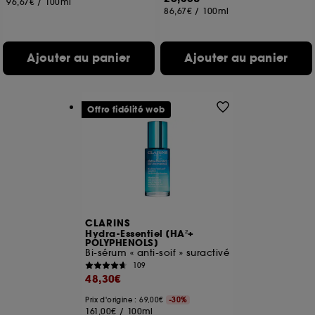
96,67€
/
100ml
utilisés pour vous présenter du contenu susceptible
86,67€
/
100ml
de vous plaire via des publicités, y compris sur des
sites tiers et sur les réseaux sociaux, sur la base
des pages que vous avez consultées, de votre
Ajouter au panier
Ajouter au panier
navigation, et de l'historique de vos interactions.
Cookies de mesure d’audience :
ils nous
permettent de réaliser des statistiques de
Offre fidélité web
fréquentation et de navigation sur notre site afin
d’en améliorer la performance.
Cookies de sécurisation des paiements en ligne :
ils nous permettent de lutter notamment contre les
fraudes aux moyens de paiement et les
usurpations d’identité.
CLARINS
Cookies fonctionnels :
il s’agit de cookies
Hydra-Essentiel [HA²+
permettant l’affichage et/ou la fourniture de
POLYPHENOLS]
certaines fonctionnalités du site, tel que les
Bi-sérum « anti-soif » suractivé
cookies d’authentification qui sont utilisés afin de
109
48,30€
vous faire bénéficier de l’authentification
prolongée vous permettant d’accéder à votre
Prix d'origine : 69,00€
-30%
compte lors de votre prochaine visite sur le site
161,00€
/
100ml