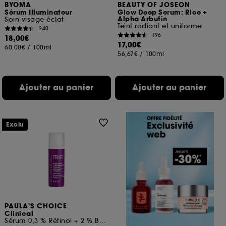
BYOMA
BEAUTY OF JOSEON
Sérum Illuminateur
Glow Deep Serum: Rice +
Alpha Arbutin
Soin visage éclat
Teint radiant et uniforme
240
196
18,00€
17,00€
60,00€
/
100ml
56,67€
/
100ml
Ajouter au panier
Ajouter au panier
Exclu
PAULA'S CHOICE
Clinical
Sérum 0,3 % Rétinol + 2 % Bakuchiol