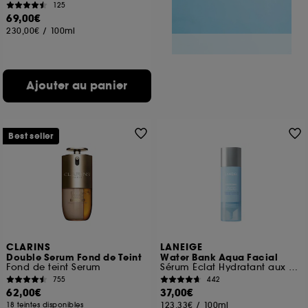
125
69,00€
230,00€
/
100ml
Ajouter au panier
Best seller
CLARINS
LANEIGE
Double Serum Fond de Teint
Water Bank Aqua Facial
Fond de teint Serum
Sérum Éclat Hydratant aux AHA/BHA
755
442
62,00€
37,00€
123,33€
/
100ml
18 teintes disponibles