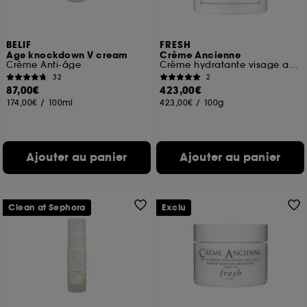
BELIF
FRESH
Age knockdown V cream
Crème Ancienne
Crème Anti-âge
Crème hydratante visage anti-âge
32
2
87,00€
423,00€
174,00€
/
100ml
423,00€
/
100g
Ajouter au panier
Ajouter au panier
Clean at Sephora
Exclu