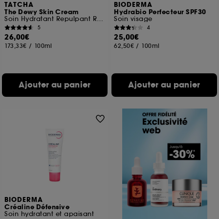
TATCHA
BIODERMA
The Dewy Skin Cream
Hydrabio Perfecteur SPF30
Soin Hydratant Repulpant Riche Format Voyage
Soin visage
5
4
26,00€
25,00€
173,33€
/
100ml
62,50€
/
100ml
Ajouter au panier
Ajouter au panier
BIODERMA
Créaline Défensive
Soin hydratant et apaisant