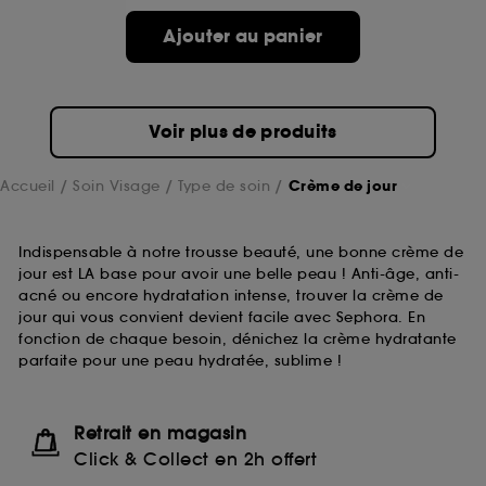
compte lors de votre prochaine visite sur le site
Ajouter au panier
sans saisir à nouveau votre identifiant et mot de
passe.
Voir plus de produits
A l'exception des cookies techniques, le dépôt et la
lecture de ces traceurs requiert votre accord. Vous
pouvez personnaliser vos choix concernant le dépôt
Accueil
Soin Visage
Type de soin
Crème de jour
de ces cookies grâce au bouton "personnaliser mes
choix" ci-dessous ou décider de "tout accepter".
Sephora pourra associer les informations de
Indispensable à notre trousse beauté, une bonne crème de
navigation collectées par ces Cookies, pour les
jour est LA base pour avoir une belle peau ! Anti-âge, anti-
finalités acceptées, avec les données personnelles
acné ou encore hydratation intense, trouver la crème de
collectées ou générées lors de votre activité en ligne
jour qui vous convient devient facile avec Sephora. En
ou en magasin. Pour refuser tous les cookies, cliques
fonction de chaque besoin, dénichez la crème hydratante
sur "continuer sans accepter". Voous pouvez à tout
parfaite pour une peau hydratée, sublime !
moment choisir de retirer votrte consentement. Si vous
souhaitez obtenir plus d'information sur les cookies
utilisés,
cliquez
ici
.
Retrait en magasin
Click & Collect en 2h offert