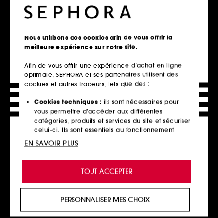
1
29
72,00€
21,00€
À partir de
174,00€
/
100ml
42,00€
/
100ml
2 contenances disponibles
Nous utilisons des cookies afin de vous offrir la
meilleure expérience sur notre site.
Ajouter au panier
Ajouter au panier
Afin de vous offrir une expérience d’achat en ligne
optimale, SEPHORA et ses partenaires utilisent des
cookies et autres traceurs, tels que des :
Clean at Sephora
Cookies techniques :
ils sont nécessaires pour
vous permettre d’accéder aux différentes
catégories, produits et services du site et sécuriser
celui-ci. Ils sont essentiels au fonctionnement
technique du site et ne peuvent être désactivés.
EN SAVOIR PLUS
Cookies de personnalisation :
ils nous permettent
de vous offrir une expérience enrichie et
TOUT ACCEPTER
personnalisée en vous recommandant des
GIVENCHY
THE INKEY LIST
Skin Perfecto -Fluide Uv
Peptide Moisturizer
produits, des services et des contenus qui
Perfecteur D'éclat Spf 50+
Soin hydratant raffermissant aux peptides
répondent au mieux à vos préférences, et de vous
PERSONNALISER MES CHOIX
5
24
proposer des offres promotionnelles adaptées à
62,00€
17,00€
votre profil.