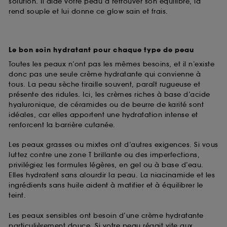
solution. Il aide votre peau à retrouver son équilibre, la
rend souple et lui donne ce glow sain et frais.
Le bon soin hydratant pour chaque type de peau
Toutes les peaux n’ont pas les mêmes besoins, et il n’existe
donc pas une seule crème hydratante qui convienne à
tous. La peau sèche tiraille souvent, paraît rugueuse et
présente des ridules. Ici, les crèmes riches à base d’acide
hyaluronique, de céramides ou de beurre de karité sont
idéales, car elles apportent une hydratation intense et
renforcent la barrière cutanée.
Les peaux grasses ou mixtes ont d’autres exigences. Si vous
luttez contre une zone T brillante ou des imperfections,
privilégiez les formules légères, en gel ou à base d’eau.
Elles hydratent sans alourdir la peau. La niacinamide et les
ingrédients sans huile aident à matifier et à équilibrer le
teint.
Les peaux sensibles ont besoin d’une crème hydratante
particulièrement douce. Si votre peau réagit vite aux