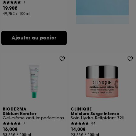
1
19,90€
49,75€
/
100ml
Ajouter au panier
BIODERMA
CLINIQUE
Sébium Kerato+
Moisture Surge Intense
Gel-crème anti-imperfections
Soin Hydro-Relipidant 72H
7
84
16,00€
14,00€
53,33€
/
100ml
93,33€
/
100ml