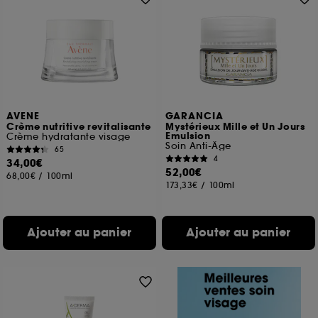
AVENE
GARANCIA
Crème nutritive revitalisante
Mystérieux Mille et Un Jours
Emulsion
Crème hydratante visage
Soin Anti-Âge
65
4
34,00€
52,00€
68,00€
/
100ml
173,33€
/
100ml
Ajouter au panier
Ajouter au panier