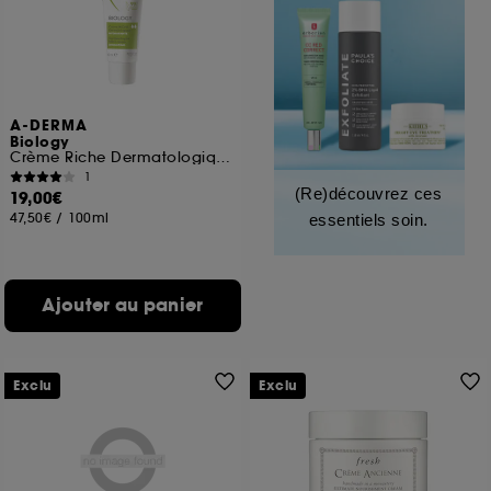
A-DERMA
Biology
Crème Riche Dermatologique Hydratante
1
(Re)découvrez ces
19,00€
47,50€
/
100ml
essentiels soin.
Ajouter au panier
Exclu
Exclu