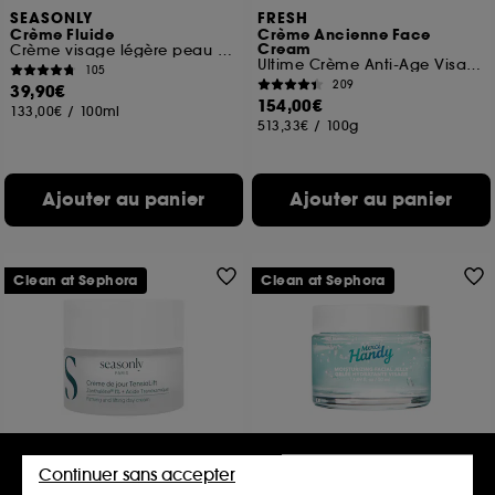
SEASONLY
FRESH
Crème Fluide
Crème Ancienne Face
Cream
Crème visage légère peau normale à mixte
Ultime Crème Anti-Age Visage Format Voyage
105
209
39,90€
154,00€
133,00€
/
100ml
513,33€
/
100g
Ajouter au panier
Ajouter au panier
Clean at Sephora
Clean at Sephora
SEASONLY
MERCI HANDY
Continuer sans accepter
Recharge Crème TensioLift
Gelée Hydratante visage
Crème visage raffermissante et liftante
Chanvre et Aloé Vera