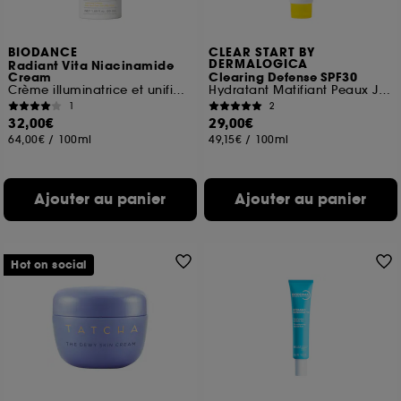
BIODANCE
CLEAR START BY
DERMALOGICA
Radiant Vita Niacinamide
Cream
Clearing Defense SPF30
Crème illuminatrice et unifiante
Hydratant Matifiant Peaux Jeunes SPF30
1
2
32,00€
29,00€
64,00€
/
100ml
49,15€
/
100ml
Ajouter au panier
Ajouter au panier
Hot on social