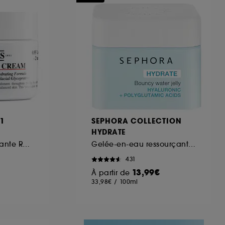
ous pouvez personnaliser vos choix concernant
cepter". Sephora pourra associer les
 personnelles collectées ou générées lors
ccepter". Voous pouvez à tout moment choisir
uez
ici
.
51
SEPHORA COLLECTION
HYDRATE
Crème ultra hydratante Rechargeable à la texture légère
Gelée-en-eau ressourçante à l'Acide hyaluronique et polyglutamique
431
13,99€
À partir de
33,98€
/
100ml