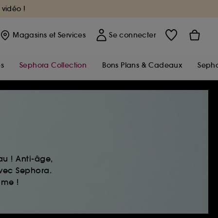
 vidéo !
Magasins
et Services
Se connecter
s
Sephora Collection
Bons Plans & Cadeaux
Sepho
u ! Anti-âge,
avec Sephora.
ime !