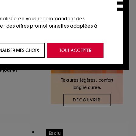
sonnalisée en vous recommandant des
ser des offres promotionnelles adaptées à
 de vous plaire via des publicités, y compris
NALISER MES CHOIX
TOUT ACCEPTER
e navigation, et de l'historique de vos
 jour et
 de navigation sur notre site afin d’en
Textures légères, confort
longue durée.
 les fraudes aux moyens de paiement et les
DÉCOUVRIR
nctionnalités du site, tel que les cookies
us permettant d’accéder à votre compte lors
Exclu