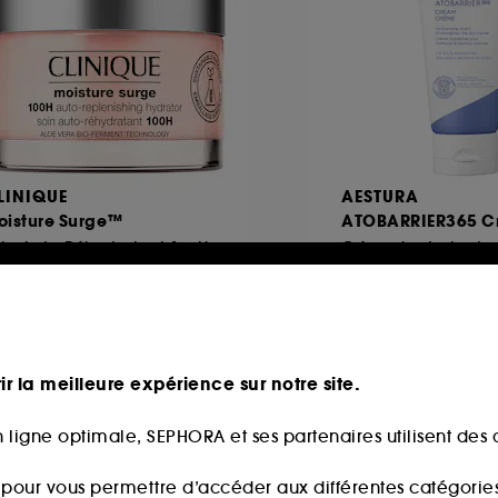
LINIQUE
AESTURA
oisture Surge™
ATOBARRIER365 C
in Auto-Réhydratant 100H
3045
954
29,00€
19,90€
partir de
À partir de
,67€
/
100ml
40,00€
/
100ml
ir la meilleure expérience sur notre site.
 ligne optimale, SEPHORA et ses partenaires utilisent des c
ine
Routine
s pour vous permettre d’accéder aux différentes catégories, 