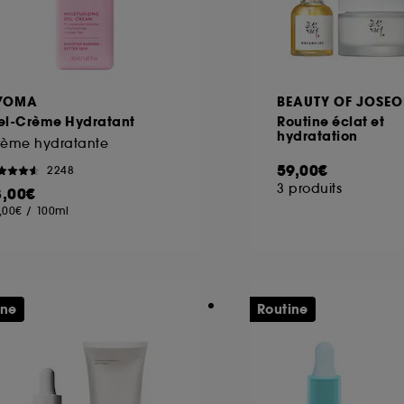
YOMA
BEAUTY OF JOSE
el-Crème Hydratant
Routine éclat et
hydratation
rème hydratante
59,00€
2248
3 produits
8,00€
,00€
/
100ml
ine
Routine