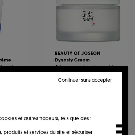
BEAUTY OF JOSEON
rème
Dynasty Cream
Crème hydratante & renforcant la barrière cutanée
Crème nourrissante aux bienfaits anti-âge
313
Continuer sans accepter
24,00€
48,00€
/
100ml
ookies et autres traceurs, tels que des :
produits et services du site et sécuriser