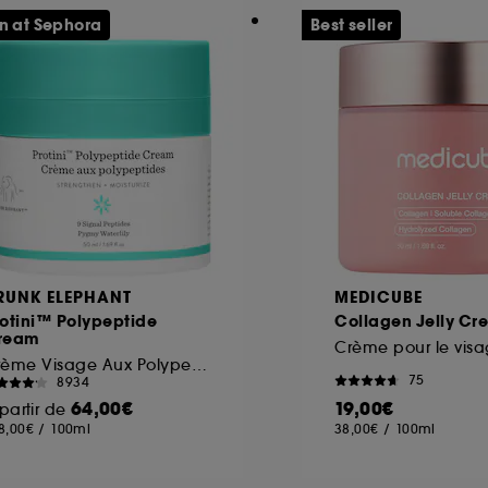
n at Sephora
Best seller
RUNK ELEPHANT
MEDICUBE
otini™ Polypeptide
Collagen Jelly C
ream
Crème Visage Aux Polypeptides
75
8934
64,00€
19,00€
partir de
8,00€
/
100ml
38,00€
/
100ml