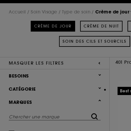
Crème de jour
Accueil
Soin Visage
Type de soin
CRÈME DE JOUR
CRÈME DE NUIT
SOIN DES CILS ET SOURCILS
401 Pr
MASQUER LES FILTRES
BESOINS
Soin hydratant & nourrissant (308)
CATÉGORIE
Best 
Soin anti-rides & anti-âge (166)
Soin Visage
MARQUES
Soin éclat & anti-fatigue (119)
Type de soin
Soin raffermissant & liftant (96)
Soin solaire (67)
Crème de jour (401)
Soin regénérant (44)