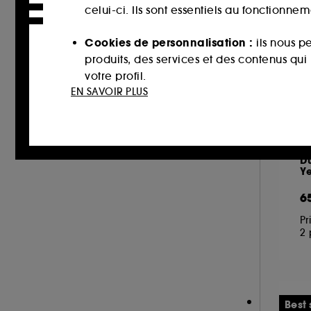
LA MER (7)
celui-ci. Ils sont essentiels au fonctionne
LANCÔME (23)
Cookies de personnalisation :
ils nous p
LANEIGE (3)
produits, des services et des contenus qu
LA PRAIRIE (8)
votre profil.
EN SAVOIR PLUS
M.A.C (2)
Cookies réseaux sociaux et publicité :
i
MARIO BADESCU (1)
sur des sites tiers et sur les réseaux soci
MEDICUBE (6)
interactions.
C
MERCI HANDY (1)
D
Y
Cookies de mesure d’audience :
ils nous
MERIT BEAUTY (3)
améliorer la performance.
6
MY CLARINS (4)
NUXE (15)
Pr
Cookies de sécurisation des paiements e
2 
OLEHENRIKSEN (2)
usurpations d’identité.
PAI (1)
Cookies fonctionnels :
il s’agit de cooki
PAT McGRATH LABS (1)
d’authentification qui sont utilisés afin 
PAULA'S CHOICE (8)
Best 
de votre prochaine visite sur le site sans 