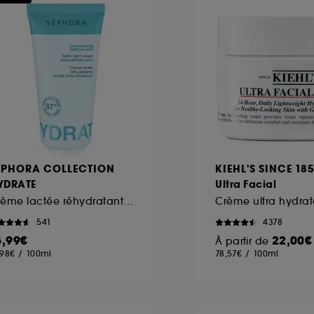
ôt et la lecture de ces traceurs requiert votre accord. V
rsonnaliser mes choix" ci-dessous ou décider de "tout ac
s Cookies, pour les finalités acceptées, avec les données
ur refuser tous les cookies, cliques sur "continuer sans a
tez obtenir plus d'information sur les cookies utilisés,
cliq
EPHORA COLLECTION
KIEHL'S SINCE 18
YDRATE
Ultra Facial
Crème lactée réhydratante à l'Acide hyaluronique
541
4378
5,99€
22,00€
À partir de
,98€
/
100ml
78,57€
/
100ml