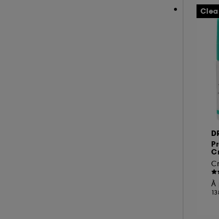
Clea
D
Pr
C
À 
13