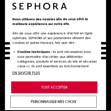
7
5
16,00€
45,00€
53,33€
/
100ml
150,00€
/
100ml
Nous utilisons des cookies afin de vous offrir la
meilleure expérience sur notre site.
Ajouter au panier
Ajouter au panier
Afin de vous offrir une expérience d’achat en ligne
optimale, SEPHORA et ses partenaires utilisent des
cookies et autres traceurs, tels que des :
Cookies techniques :
ils sont nécessaires pour
vous permettre d’accéder aux différentes
catégories, produits et services du site et sécuriser
celui-ci. Ils sont essentiels au fonctionnement
technique du site et ne peuvent être désactivés.
EN SAVOIR PLUS
Cookies de personnalisation :
ils nous permettent
de vous offrir une expérience enrichie et
TOUT ACCEPTER
personnalisée en vous recommandant des
CLARINS
GARANCIA
Hydra-Essentiel [HA²]
Mystérieux Mille et Un Jours
produits, des services et des contenus qui
Emulsion
Gel Hydratant Matifiant Pour Peaux normales à mixtes
répondent au mieux à vos préférences, et de vous
Soin Anti-Âge
PERSONNALISER MES CHOIX
33
proposer des offres promotionnelles adaptées à
4
58,00€
votre profil.
52,00€