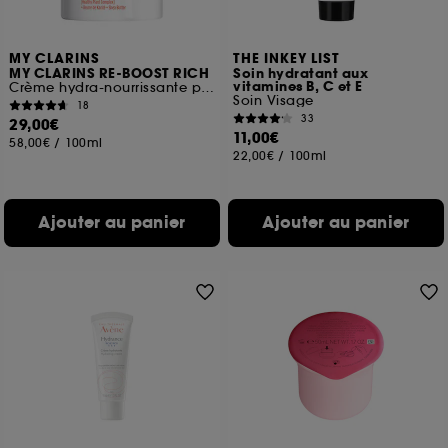
MY CLARINS
THE INKEY LIST
MY CLARINS RE-BOOST RICH
Soin hydratant aux
vitamines B, C et E
Crème hydra-nourrissante peaux sèches
Soin Visage
18
33
29,00€
11,00€
58,00€
/
100ml
22,00€
/
100ml
Ajouter au panier
Ajouter au panier