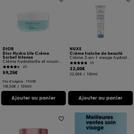
DIOR
NUXE
Dior Hydra Life Crème
Crème fraîche de beauté
Sorbet Intense
Crème 3-en-1 visage hydratante
Crème hydratante et nourrissante
35
45
32,00€
59,25€
32,00€
/
100ml
Prix d'origine : 79,00€
118,50€
/
100ml
Ajouter au panier
Ajouter au panier