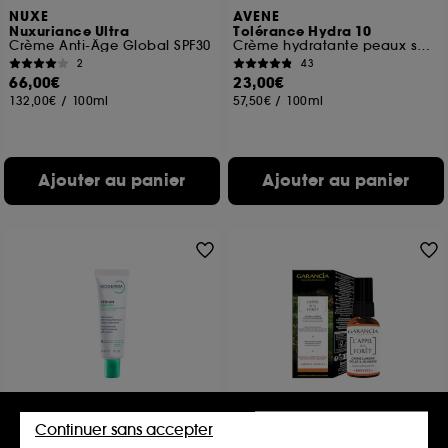
NUXE
AVENE
Nuxuriance Ultra
Tolérance Hydra 10
Crème Anti-Âge Global SPF30
Crème hydratante peaux sensibles sèches à très sèches
2
43
66,00€
23,00€
132,00€
/
100ml
57,50€
/
100ml
Ajouter au panier
Ajouter au panier
BIODERMA
GARANCIA
Continuer sans accepter
Sébium Kerato+
L'Appel de la Forêt
Gel-crème anti-imperfections
Crème lumière Eclat & Jeunesse