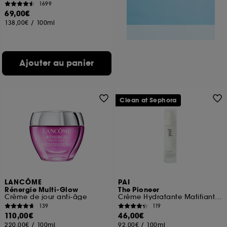
1699
69,00€
138,00€
/
100ml
Ajouter au panier
Clean at Sephora
LANCÔME
PAI
Rénergie Multi-Glow
The Pioneer
Crème de jour anti-âge
Crème Hydratante Matifiante Géranium & Carthame peaux sensibles
139
119
110,00€
46,00€
220,00€
/
100ml
92,00€
/
100ml