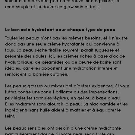
solution. Il aide votre peau à retrouver son équilibre, la
rend souple et lui donne ce glow sain et frais.
Le bon soin hydratant pour chaque type de peau
Toutes les peaux n’ont pas les mêmes besoins, et il n’existe
donc pas une seule crème hydratante qui convienne à
tous. La peau sèche tiraille souvent, paraît rugueuse et
présente des ridules. Ici, les crèmes riches à base d’acide
hyaluronique, de céramides ou de beurre de karité sont
idéales, car elles apportent une hydratation intense et
renforcent la barrière cutanée.
Les peaux grasses ou mixtes ont d’autres exigences. Si vous
luttez contre une zone T brillante ou des imperfections,
privilégiez les formules légères, en gel ou à base d’eau.
Elles hydratent sans alourdir la peau. La niacinamide et les
ingrédients sans huile aident à matifier et à équilibrer le
teint.
Les peaux sensibles ont besoin d’une crème hydratante
particulièrement douce. Si votre peau réagit vite aux