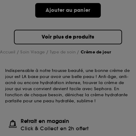
compte lors de votre prochaine visite sur le site
Ajouter au panier
sans saisir à nouveau votre identifiant et mot de
passe.
Voir plus de produits
A l'exception des cookies techniques, le dépôt et la
lecture de ces traceurs requiert votre accord. Vous
pouvez personnaliser vos choix concernant le dépôt
Accueil
Soin Visage
Type de soin
Crème de jour
de ces cookies grâce au bouton "personnaliser mes
choix" ci-dessous ou décider de "tout accepter".
Sephora pourra associer les informations de
Indispensable à notre trousse beauté, une bonne crème de
navigation collectées par ces Cookies, pour les
jour est LA base pour avoir une belle peau ! Anti-âge, anti-
finalités acceptées, avec les données personnelles
acné ou encore hydratation intense, trouver la crème de
collectées ou générées lors de votre activité en ligne
jour qui vous convient devient facile avec Sephora. En
ou en magasin. Pour refuser tous les cookies, cliques
fonction de chaque besoin, dénichez la crème hydratante
sur "continuer sans accepter". Voous pouvez à tout
parfaite pour une peau hydratée, sublime !
moment choisir de retirer votrte consentement. Si vous
souhaitez obtenir plus d'information sur les cookies
utilisés,
cliquez
ici
.
Retrait en magasin
Click & Collect en 2h offert