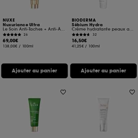
NUXE
BIODERMA
Nuxuriance Ultra
Sébium Hydra
Le Soin Anti-Taches + Anti-Âge SPF 30
Crème hydratante peaux acnéiques
26
32
69,00€
16,50€
138,00€
/
100ml
41,25€
/
100ml
Ajouter au panier
Ajouter au panier