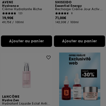
AVENE
SHISEIDO
Hydrance
Essential Energy
Crème Hydratante Riche
Recharge Crème Jour Activatrice d'Hydratation SPF20
123
8
19,90€
71,00€
49,75€
/
100ml
142,00€
/
100ml
Ajouter au panier
Ajouter au panier
LANCÔME
Hydra Zen
Hydratant Liquide Eclat Anti-stress