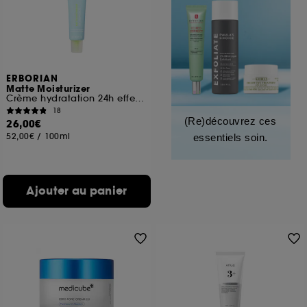
ERBORIAN
Matte Moisturizer
Crème hydratation 24h effet matifiant
18
(Re)découvrez ces
26,00€
52,00€
/
100ml
essentiels soin.
Ajouter au panier