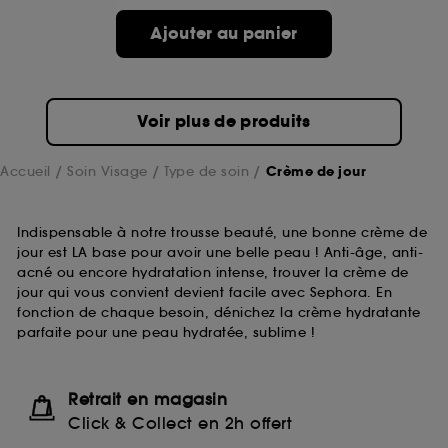
compte lors de votre prochaine visite sur le site
Ajouter au panier
sans saisir à nouveau votre identifiant et mot de
passe.
Voir plus de produits
A l'exception des cookies techniques, le dépôt et la
lecture de ces traceurs requiert votre accord. Vous
pouvez personnaliser vos choix concernant le dépôt
Accueil
Soin Visage
Type de soin
Crème de jour
de ces cookies grâce au bouton "personnaliser mes
choix" ci-dessous ou décider de "tout accepter".
Sephora pourra associer les informations de
Indispensable à notre trousse beauté, une bonne crème de
navigation collectées par ces Cookies, pour les
jour est LA base pour avoir une belle peau ! Anti-âge, anti-
finalités acceptées, avec les données personnelles
acné ou encore hydratation intense, trouver la crème de
collectées ou générées lors de votre activité en ligne
jour qui vous convient devient facile avec Sephora. En
ou en magasin. Pour refuser tous les cookies, cliques
fonction de chaque besoin, dénichez la crème hydratante
sur "continuer sans accepter". Voous pouvez à tout
parfaite pour une peau hydratée, sublime !
moment choisir de retirer votrte consentement. Si vous
souhaitez obtenir plus d'information sur les cookies
utilisés,
cliquez
ici
.
Retrait en magasin
Click & Collect en 2h offert