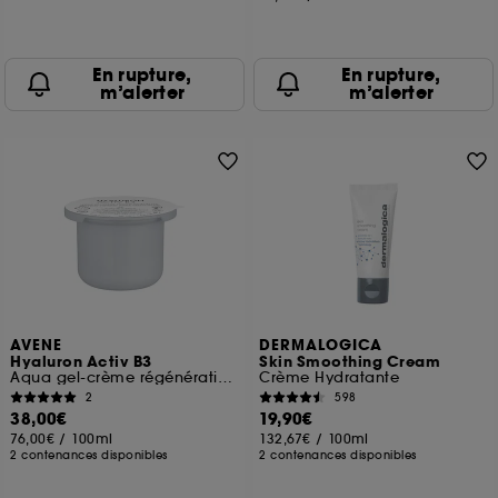
En rupture,
En rupture,
m’alerter
m’alerter
AVENE
DERMALOGICA
Hyaluron Activ B3
Skin Smoothing Cream
Aqua gel-crème régénération cellulaire
Crème Hydratante
2
598
38,00€
19,90€
76,00€
/
100ml
132,67€
/
100ml
2 contenances disponibles
2 contenances disponibles