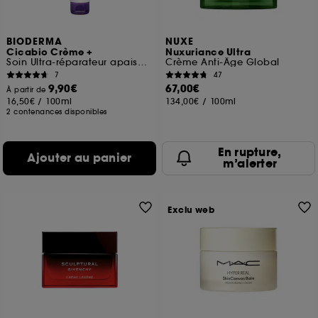
BIODERMA
NUXE
Cicabio Crème +
Nuxuriance Ultra
Soin Ultra-réparateur apaisant
Crème Anti-Âge Global
7
47
9,90€
67,00€
À partir de
16,50€
/
100ml
134,00€
/
100ml
2 contenances disponibles
En rupture,
Ajouter au panier
m’alerter
Exclu web