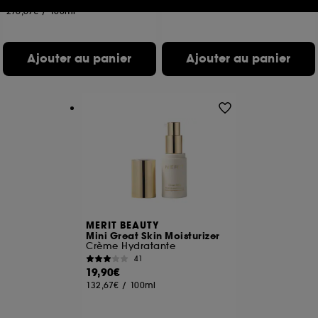
142,00€
/
100ml
276,67€
/
100ml
Cookies réseaux sociaux et publicité :
ils sont
utilisés pour vous présenter du contenu susceptible
de vous plaire via des publicités, y compris sur des
Ajouter au panier
Ajouter au panier
sites tiers et sur les réseaux sociaux, sur la base
des pages que vous avez consultées, de votre
navigation, et de l'historique de vos interactions.
Cookies de mesure d’audience :
ils nous
permettent de réaliser des statistiques de
fréquentation et de navigation sur notre site afin
d’en améliorer la performance.
Cookies de sécurisation des paiements en ligne :
ils nous permettent de lutter notamment contre les
fraudes aux moyens de paiement et les
usurpations d’identité.
MERIT BEAUTY
Mini Great Skin Moisturizer
Crème Hydratante
Cookies fonctionnels :
il s’agit de cookies
41
permettant l’affichage et/ou la fourniture de
19,90€
certaines fonctionnalités du site, tel que les
132,67€
/
100ml
cookies d’authentification qui sont utilisés afin de
vous faire bénéficier de l’authentification
prolongée vous permettant d’accéder à votre