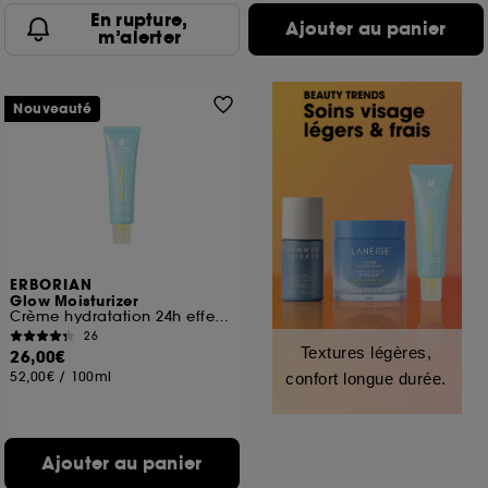
En rupture,
Ajouter au panier
m’alerter
Nouveauté
ERBORIAN
Glow Moisturizer
Crème hydratation 24h effet glass skin
26
Textures légères,
26,00€
52,00€
/
100ml
confort longue durée.
Ajouter au panier