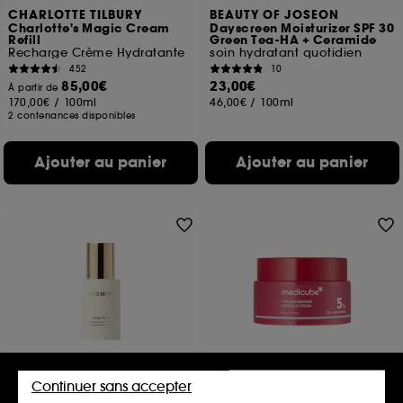
CHARLOTTE TILBURY
BEAUTY OF JOSEON
Charlotte's Magic Cream
Dayscreen Moisturizer SPF 30
Refill
Green Tea-HA + Ceramide
Recharge Crème Hydratante
soin hydratant quotidien
452
10
85,00€
23,00€
À partir de
170,00€
/
100ml
46,00€
/
100ml
2 contenances disponibles
Ajouter au panier
Ajouter au panier
MERIT BEAUTY
MEDICUBE
Continuer sans accepter
Great Skin Moisturizer
Crème en Capsules TXA
Niacinamide – Crème
Crème Hydratante