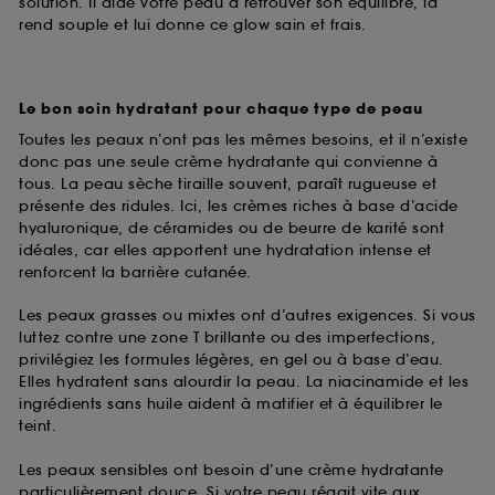
solution. Il aide votre peau à retrouver son équilibre, la
rend souple et lui donne ce glow sain et frais.
Le bon soin hydratant pour chaque type de peau
Toutes les peaux n’ont pas les mêmes besoins, et il n’existe
donc pas une seule crème hydratante qui convienne à
tous. La peau sèche tiraille souvent, paraît rugueuse et
présente des ridules. Ici, les crèmes riches à base d’acide
hyaluronique, de céramides ou de beurre de karité sont
idéales, car elles apportent une hydratation intense et
renforcent la barrière cutanée.
Les peaux grasses ou mixtes ont d’autres exigences. Si vous
luttez contre une zone T brillante ou des imperfections,
privilégiez les formules légères, en gel ou à base d’eau.
Elles hydratent sans alourdir la peau. La niacinamide et les
ingrédients sans huile aident à matifier et à équilibrer le
teint.
Les peaux sensibles ont besoin d’une crème hydratante
particulièrement douce. Si votre peau réagit vite aux