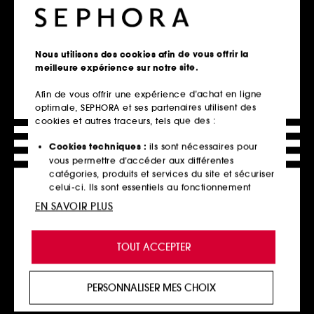
correctrice de teint pour le
812
visage
42,00€
7
84,00€
/
100ml
29,00€
Nous utilisons des cookies afin de vous offrir la
52,73€
/
100ml
meilleure expérience sur notre site.
Ajouter au panier
Ajouter au panier
Afin de vous offrir une expérience d’achat en ligne
optimale, SEPHORA et ses partenaires utilisent des
cookies et autres traceurs, tels que des :
Cookies techniques :
ils sont nécessaires pour
vous permettre d’accéder aux différentes
catégories, produits et services du site et sécuriser
celui-ci. Ils sont essentiels au fonctionnement
technique du site et ne peuvent être désactivés.
EN SAVOIR PLUS
Cookies de personnalisation :
ils nous permettent
de vous offrir une expérience enrichie et
TOUT ACCEPTER
personnalisée en vous recommandant des
DERMALOGICA
TATCHA
Pro Collagen Banking Water
The Dewy Milk Moisturizer
produits, des services et des contenus qui
Cream
Soin Hydratant
répondent au mieux à vos préférences, et de vous
Crème
PERSONNALISER MES CHOIX
542
proposer des offres promotionnelles adaptées à
279
71,00€
votre profil.
83,00€