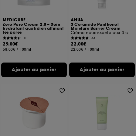
MEDICUBE
ANUA
Zero Pore Cream 2.0 – Soin
3 Ceramide Panthenol
hydratant quotidien affinant
Moisture Barrier Cream
les pores
Crème nourrissante aux 3 céramides
11
34
29,00€
22,00€
58,00€
/
100ml
22,00€
/
100ml
Ajouter au panier
Ajouter au panier