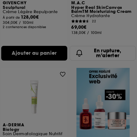
GIVENCHY
M.A.C
Sculptural
Hyper Real SkinCanvas
BalmTM Moisturizing Cream
Crème Légère Repulpante
Crème Hydratante
128,00€
À partir de
22
304,00€
/
100ml
69,00€
2 contenances disponibles
138,00€
/
100ml
En rupture,
Ajouter au panier
m’alerter
A-DERMA
Biology
Soin Dermatologique Nutritif