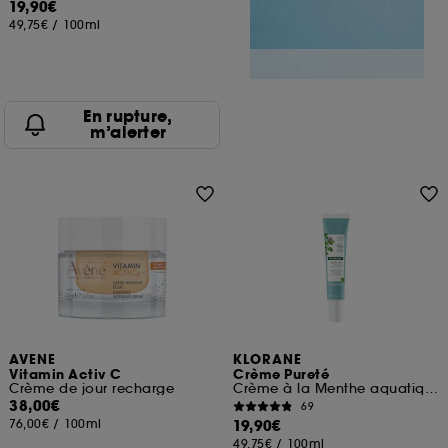
19,90€
49,75€
/
100ml
En rupture,
m’alerter
AVENE
KLORANE
Vitamin Activ C
Crème Pureté
Crème de jour recharge
Crème à la Menthe aquatique BIO
38,00€
69
76,00€
/
100ml
19,90€
49,75€
/
100ml