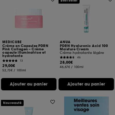
Best seller
MEDICUBE
ANUA
Crème en Capsules PDRN
PDRN Hyaluronic Acid 100
Pink Collagen – Crème
Moisture Cream
capsule illuminatrice et
Crème hydratante légère
hydratante
46
13
28,00€
29,00€
46,67€
/
100ml
52,73€
/
100ml
Ajouter au panier
Ajouter au panier
Nouveauté