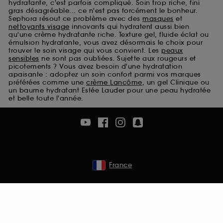
hydratante, c'est parfois compliqué. Soin trop riche, fini
Cookies de sécurisation des paiements en ligne :
gras désagréable... ce n'est pas forcément le bonheur.
ils nous permettent de lutter notamment contre les
Sephora résout ce problème avec des
masques
et
fraudes aux moyens de paiement et les
nettoyants visage
innovants qui hydratent aussi bien
qu'une crème hydratante riche. Texture gel, fluide éclat ou
usurpations d’identité.
émulsion hydratante, vous avez désormais le choix pour
trouver le soin visage qui vous convient. Les
peaux
Cookies fonctionnels :
il s’agit de cookies
sensibles
ne sont pas oubliées. Sujette aux rougeurs et
permettant l’affichage et/ou la fourniture de
picotements ? Vous avez besoin d'une hydratation
certaines fonctionnalités du site, tel que les
apaisante : adoptez un soin confort parmi vos marques
préférées comme une
crème Lancôme
, un gel Clinique ou
cookies d’authentification qui sont utilisés afin de
un baume hydratant Estée Lauder pour une peau hydratée
vous faire bénéficier de l’authentification
et belle toute l'année.
prolongée vous permettant d’accéder à votre
compte lors de votre prochaine visite sur le site
sans saisir à nouveau votre identifiant et mot de
passe.
France
A l'exception des cookies techniques, le dépôt et la
lecture de ces traceurs requiert votre accord. Vous
pouvez personnaliser vos choix concernant le dépôt
de ces cookies grâce au bouton "personnaliser mes
choix" ci-dessous ou décider de "tout accepter".
Sephora pourra associer les informations de
navigation collectées par ces Cookies, pour les