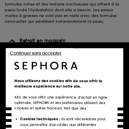
formules riches et des textures onctueuses qui offrent à la
peau toute l’hydratation dont elle a besoin. Les peaux
mixtes à grasses ne sont pas en reste avec des formules
innovantes qui pénètrent instantanément la peau.
Retrait en magasin
Click & Collect en 2h offert
Continuer sans accepter
En savoir plus
Livraison standard offerte
à domicile dès 60€ en France
Nous utilisons des cookies afin de vous offrir la
métropolitaine et Monaco
meilleure expérience sur notre site.
Explorer l'offre
Afin de vous offrir une expérience d’achat en ligne
optimale, SEPHORA et ses partenaires utilisent des
Paiements sécurisés
cookies et autres traceurs, tels que des :
et paiements en plusieurs fois
Cookies techniques :
ils sont nécessaires pour
En savoir plus
vous permettre d’accéder aux différentes