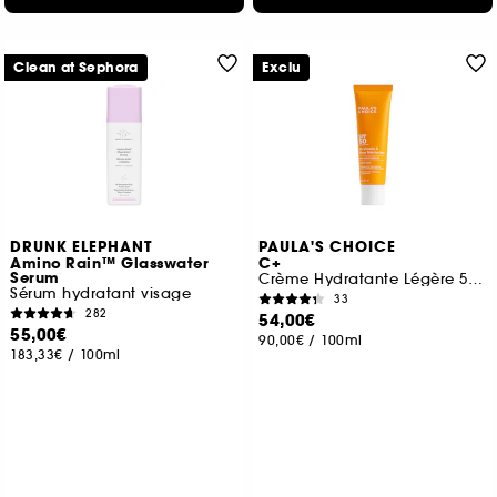
Clean at Sephora
Exclu
DRUNK ELEPHANT
PAULA'S CHOICE
Amino Rain™ Glasswater
C+
Serum
Crème Hydratante Légère 5 % Vitamine C SPF 50
Sérum hydratant visage
33
282
54,00€
55,00€
90,00€
/
100ml
183,33€
/
100ml