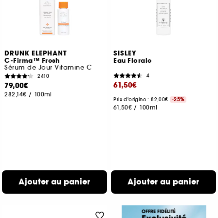
DRUNK ELEPHANT
SISLEY
C-Firma™ Fresh
Eau Florale
Sérum de Jour Vitamine C
4
2410
61,50€
79,00€
282,14€
/
100ml
Prix d'origine : 82,00€
-25%
61,50€
/
100ml
Ajouter au panier
Ajouter au panier