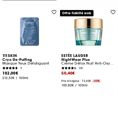
Offre fidélité web
111SKIN
ESTÉE LAUDER
Cryo De-Puffing
NightWear Plus
Masque Yeux Défatiguant
Crème Détox Nuit Anti-Oxydante
3
68
102,00€
50,40€
212,50€
/
100ml
Prix d'origine : 72,00€
-30%
100,80€
/
100ml