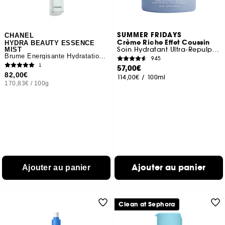
SUMMER FRIDAYS
CHANEL
Crème Riche Effet Coussin
HYDRA BEAUTY ESSENCE
Soin Hydratant Ultra-Repulpant
MIST
Brume Énergisante Hydratation Protection Éclat
945
1
57,00€
82,00€
114,00€
/
100ml
170,83€
/
100g
Ajouter au panier
Ajouter au panier
Clean at Sephora