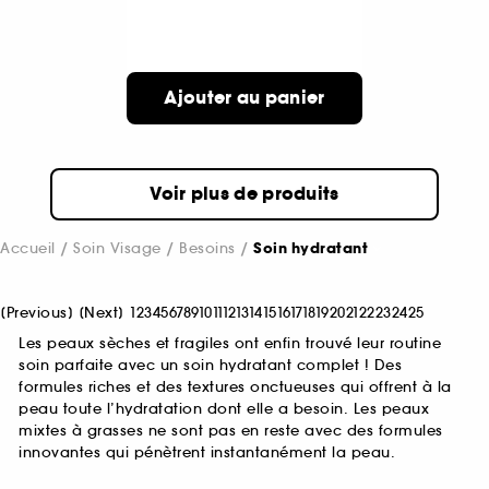
Ajouter au panier
Voir plus de produits
Accueil
Soin Visage
Besoins
Soin hydratant
[
Previous
]
[
Next
]
1
2
3
4
5
6
7
8
9
10
11
12
13
14
15
16
17
18
19
20
21
22
23
24
25
Les peaux sèches et fragiles ont enfin trouvé leur routine
soin parfaite avec un soin hydratant complet ! Des
formules riches et des textures onctueuses qui offrent à la
peau toute l’hydratation dont elle a besoin. Les peaux
mixtes à grasses ne sont pas en reste avec des formules
innovantes qui pénètrent instantanément la peau.