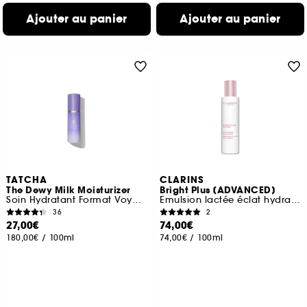
Ajouter au panier
Ajouter au panier
TATCHA
CLARINS
The Dewy Milk Moisturizer
Bright Plus [ADVANCED]
Soin Hydratant Format Voyage
Emulsion lactée éclat hydratante
36
2
27,00€
74,00€
180,00€
/
100ml
74,00€
/
100ml