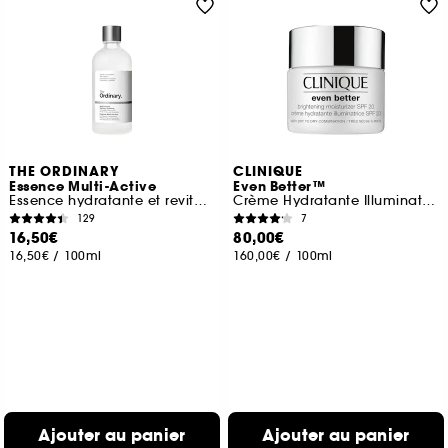
THE ORDINARY
CLINIQUE
Essence Multi-Active
Even Better™
Essence hydratante et revitalisante
Crème Hydratante Illuminatrice SPF 20
129
7
16,50€
80,00€
16,50€
/
100ml
160,00€
/
100ml
Ajouter au panier
Ajouter au panier