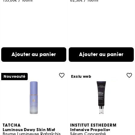
133,00€
/
100ml
62,50€
/
100ml
Ajouter au panier
Ajouter au panier
Nouveauté
Exclu web
TATCHA
INSTITUT ESTHEDERM
Luminous Dewy Skin Mist
Intensive Propolis+
Brume Lumineuse Rafraîchissante
Sérum Concentré