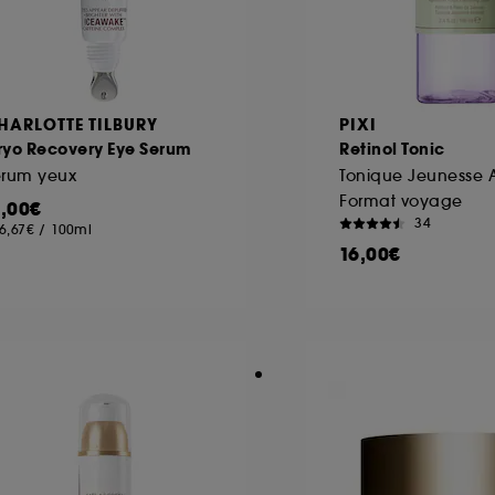
HARLOTTE TILBURY
PIXI
ryo Recovery Eye Serum
Retinol Tonic
érum yeux
Tonique Jeunesse 
Format voyage
1,00€
34
6,67€
/
100ml
16,00€