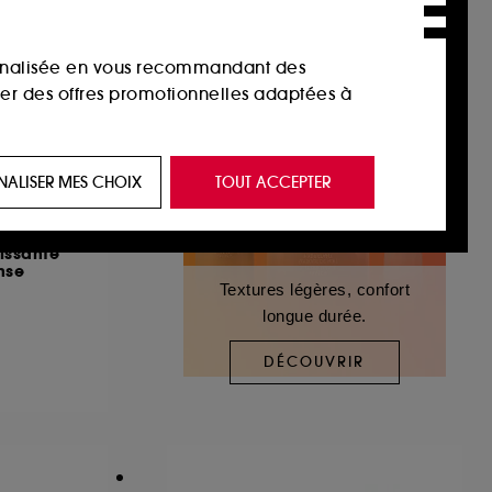
sonnalisée en vous recommandant des
ser des offres promotionnelles adaptées à
 de vous plaire via des publicités, y compris
NALISER MES CHOIX
TOUT ACCEPTER
e navigation, et de l'historique de vos
issante
nse
 de navigation sur notre site afin d’en
Textures légères, confort
longue durée.
 les fraudes aux moyens de paiement et les
DÉCOUVRIR
nctionnalités du site, tel que les cookies
us permettant d’accéder à votre compte lors