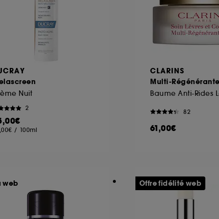
UCRAY
CLARINS
elascreen
Multi-Régénérant
rème Nuit
2
82
5,00€
61,00€
,00€
/
100ml
u web
Offre fidélité web