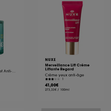
ous pouvez personnaliser vos choix concernant
cepter". Sephora pourra associer les
 personnelles collectées ou générées lors
ccepter". Voous pouvez à tout moment choisir
uez
ici
.
NUXE
Merveillance Lift Crème
Liftante Regard
Anti-imperfections et Anti-marques
Crème yeux anti-âge
1
41,00€
273,33€
/
100ml