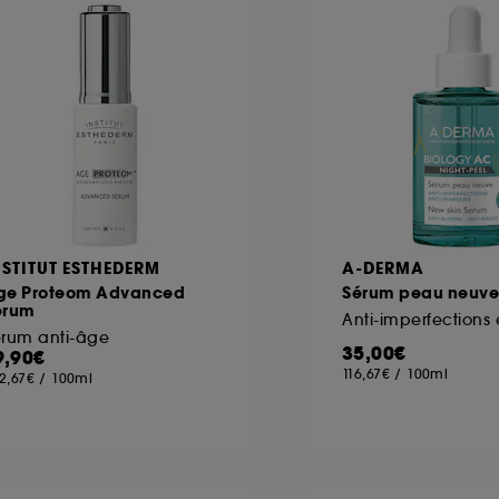
ôt et la lecture de ces traceurs requiert votre accord. V
rsonnaliser mes choix" ci-dessous ou décider de "tout ac
s Cookies, pour les finalités acceptées, avec les données
ur refuser tous les cookies, cliques sur "continuer sans a
tez obtenir plus d'information sur les cookies utilisés,
cliq
NSTITUT ESTHEDERM
A-DERMA
ge Proteom Advanced
Sérum peau neuve
erum
érum anti-âge
35,00€
9,90€
116,67€
/
100ml
2,67€
/
100ml