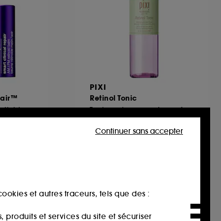
PIXI
pair™
Retinol Tonic
Baume Rétinoïde Anti-rides Matin/Soir
Tonique Jeunesse Avancé
30
Continuer sans accepter
27,00€
00€
-25%
ookies et autres traceurs, tels que des :
produits et services du site et sécuriser