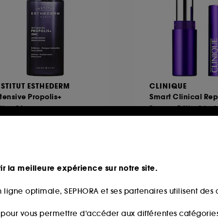
NSTITUT ESTHEDERM
CLINIQUE
tensive Propolis+
Smart Clinical Re
tion Sérum
2,00€
73
31,50€
,31€
/
100ml
Prix d'origine : 42,
1.050,00€
/
100g
ir la meilleure expérience sur notre site.
 ligne optimale, SEPHORA et ses partenaires utilisent des c
s pour vous permettre d’accéder aux différentes catégories, 