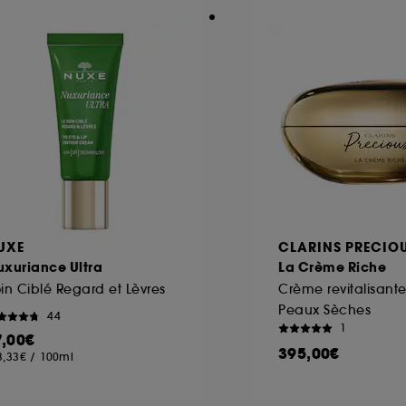
UXE
CLARINS PRECIO
uxuriance Ultra
La Crème Riche
in Ciblé Regard et Lèvres
Crème revitalisant
Peaux Sèches
44
1
7,00€
395,00€
3,33€
/
100ml