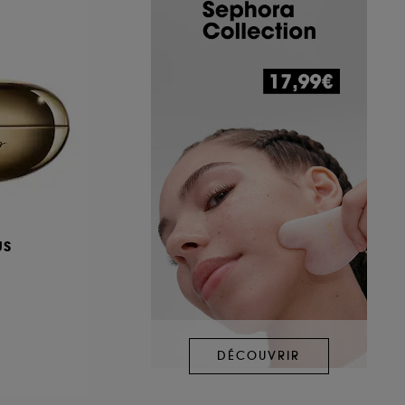
US
e
DÉCOUVRIR