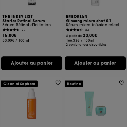
THE INKEY LIST
ERBORIAN
Starter Retinol Serum
Ginseng micro shot 0.1
Sérum Rétinol d'Initiation
Sérum micro-infusion retexturant
72
53
15,00€
23,00€
À partir de
50,00€
/
100ml
166,33€
/
100ml
2 contenances disponibles
Ajouter au panier
Ajouter au panier
Clean at Sephora
Routine