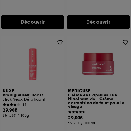
Découvrir
Découvrir
NUXE
MEDICUBE
Prodigieuse® Boost
Crème en Capsules TXA
Niacinamide – Crème
Stick Yeux Défatigant
correctrice de teint pour le
24
visage
29,90€
7
351,76€
/
100g
29,00€
52,73€
/
100ml