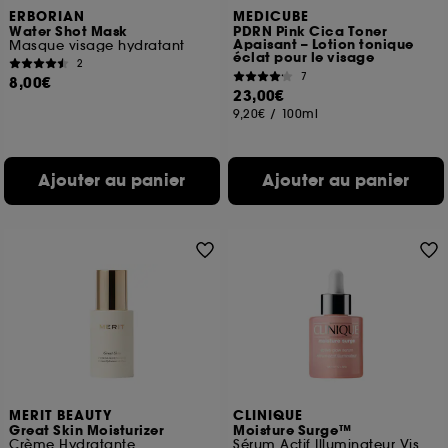
ERBORIAN
MEDICUBE
choix" ci-dessous ou décider de "tout accepter".
Water Shot Mask
PDRN Pink Cica Toner
Sephora pourra associer les informations de
Apaisant – Lotion tonique
Masque visage hydratant
navigation collectées par ces Cookies, pour les
éclat pour le visage
2
finalités acceptées, avec les données personnelles
7
8,00€
collectées ou générées lors de votre activité en ligne
23,00€
ou en magasin. Pour refuser tous les cookies, cliques
9,20€
/
100ml
sur "continuer sans accepter". Voous pouvez à tout
moment choisir de retirer votrte consentement. Si vous
souhaitez obtenir plus d'information sur les cookies
Ajouter au panier
Ajouter au panier
utilisés,
cliquez
ici
.
MERIT BEAUTY
CLINIQUE
Great Skin Moisturizer
Moisture Surge™
Crème Hydratante
Sérum Actif Illuminateur Visage