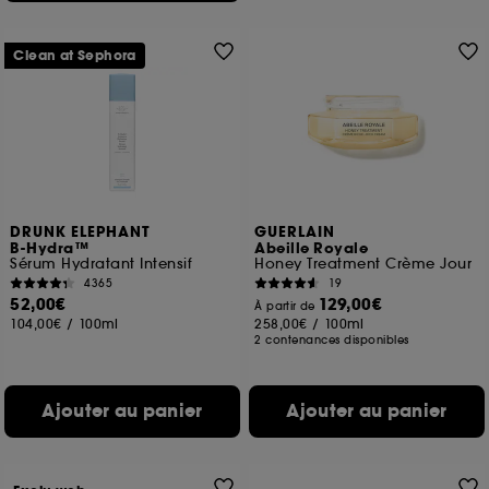
Clean at Sephora
DRUNK ELEPHANT
GUERLAIN
B-Hydra™
Abeille Royale
Sérum Hydratant Intensif
Honey Treatment Crème Jour
4365
19
52,00€
129,00€
À partir de
104,00€
/
100ml
258,00€
/
100ml
2 contenances disponibles
Ajouter au panier
Ajouter au panier