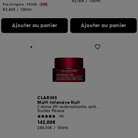
42,00€
/
100ml
Prix d'origine : 59,00€
-30%
82,60€
/
100ml
Ajouter au panier
Ajouter au panier
CLARINS
Multi-Intensive Nuit
Crème lift-redensifiante anti-rides
Toutes Peaux
188
142,00€
284,00€
/
100ml