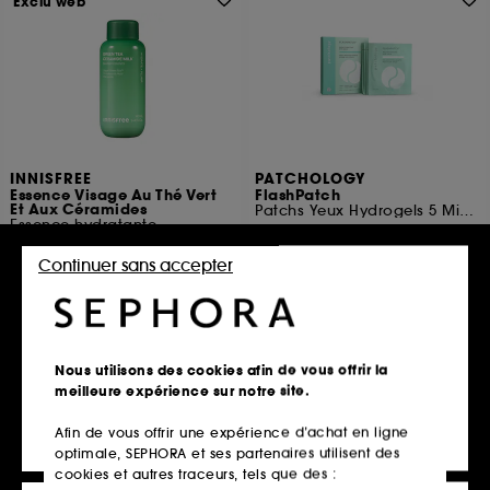
Exclu web
INNISFREE
PATCHOLOGY
Essence Visage Au Thé Vert
FlashPatch
Et Aux Céramides
Patchs Yeux Hydrogels 5 Minutes Format Voyage
Essence hydratante
134
414
15,90€
Continuer sans accepter
21,00€
17,47€
/
100g
13,13€
/
100ml
Ajouter au panier
Ajouter au panier
Nous utilisons des cookies afin de vous offrir la
meilleure expérience sur notre site.
Afin de vous offrir une expérience d’achat en ligne
Exclu
optimale, SEPHORA et ses partenaires utilisent des
cookies et autres traceurs, tels que des :