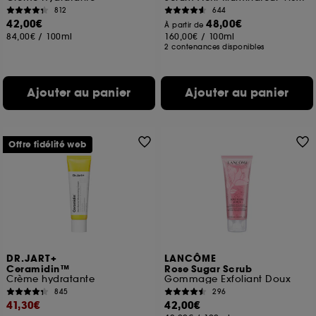
812
644
42,00€
48,00€
À partir de
84,00€
/
100ml
160,00€
/
100ml
2 contenances disponibles
Ajouter au panier
Ajouter au panier
Offre fidélité web
DR.JART+
LANCÔME
Ceramidin™
Rose Sugar Scrub
Crème hydratante
Gommage Exfoliant Doux
845
296
41,30€
42,00€