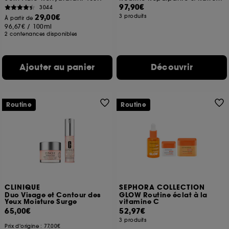
97,90€
3044
29,00€
3 produits
À partir de
96,67€
/
100ml
2 contenances disponibles
Ajouter au panier
Découvrir
Routine
Routine
CLINIQUE
SEPHORA COLLECTION
Duo Visage et Contour des
GLOW Routine éclat à la
Yeux Moisture Surge
vitamine C
65,00€
52,97€
3 produits
Prix d'origine :
77,00€