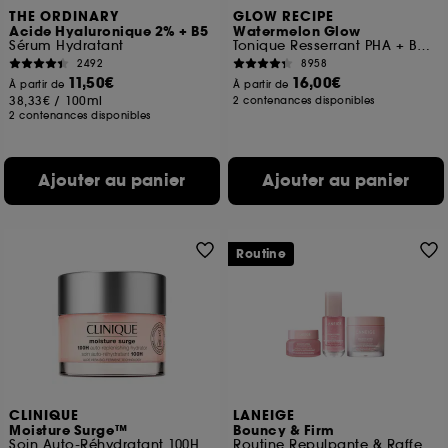
THE ORDINARY
GLOW RECIPE
choix" ci-dessous ou décider de "tout accepter".
Acide Hyaluronique 2% + B5
Watermelon Glow
Sephora pourra associer les informations de
Sérum Hydratant
Tonique Resserrant PHA + BHA Éclat Pastèque Mini
navigation collectées par ces Cookies, pour les
2492
8958
finalités acceptées, avec les données personnelles
11,50€
16,00€
À partir de
À partir de
collectées ou générées lors de votre activité en ligne
38,33€
/
100ml
2 contenances disponibles
ou en magasin. Pour refuser tous les cookies, cliques
2 contenances disponibles
sur "continuer sans accepter". Voous pouvez à tout
moment choisir de retirer votrte consentement. Si vous
souhaitez obtenir plus d'information sur les cookies
Ajouter au panier
Ajouter au panier
utilisés,
cliquez
ici
.
Routine
CLINIQUE
LANEIGE
Moisture Surge™
Bouncy & Firm
Soin Auto-Réhydratant 100H
Routine Repulpante & Raffermissante