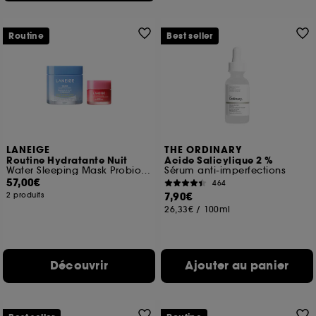
Routine
Best seller
LANEIGE
THE ORDINARY
Routine Hydratante Nuit
Acide Salicylique 2 %
Water Sleeping Mask Probiotics et Lip sleeping mask
Sérum anti-imperfections
57,00€
464
7,90€
2 produits
26,33€
/
100ml
Découvrir
Ajouter au panier