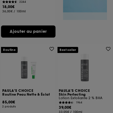
2244
18,00€
36,00€
/
100ml
Ajouter au panier
Routine
Best seller
PAULA'S CHOICE
PAULA'S CHOICE
Routine Peau Nette & Éclat
Skin Perfecting
Lotion Exfoliante 2 % BHA
85,00€
1964
2 produits
39,00€
33,05€
/
100ml