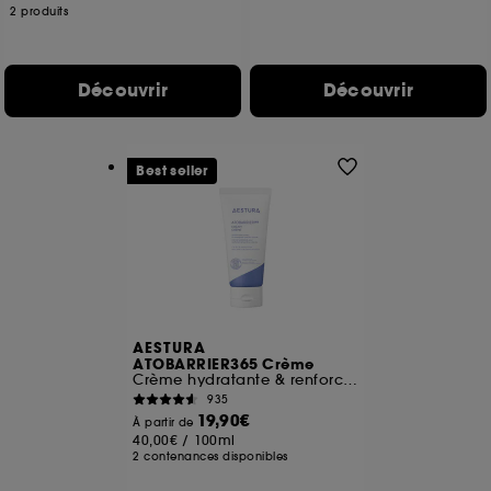
2 produits
Découvrir
Découvrir
Best seller
AESTURA
ATOBARRIER365 Crème
Crème hydratante & renforcant la barrière cutanée
935
19,90€
À partir de
40,00€
/
100ml
2 contenances disponibles