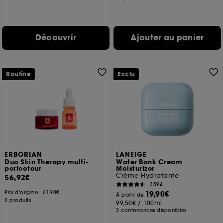
Découvrir
Ajouter au panier
Routine
Exclu
ERBORIAN
LANEIGE
Duo Skin Therapy multi-
Water Bank Cream
perfecteur
Moisturizer
Crème Hydratante
56,92€
3594
Prix d'origine :
61,90€
19,90€
À partir de
2 produits
99,50€
/
100ml
3 contenances disponibles