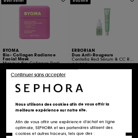
Best seller
Routine
BYOMA
ERBORIAN
Bio- Collagen Radiance
Duo Anti-Rougeurs
Facial Mask
Centella Red Sérum & CC Red Correct
Masque Bio-Collagen Radiance
64,90€
475
2 produits
Continuer sans accepter
22,00€
36,67€
/
100ml
Ajouter au panier
Découvrir
Nous utilisons des cookies afin de vous offrir la
meilleure expérience sur notre site.
Afin de vous offrir une expérience d’achat en ligne
Best seller
optimale, SEPHORA et ses partenaires utilisent des
cookies et autres traceurs, tels que des :