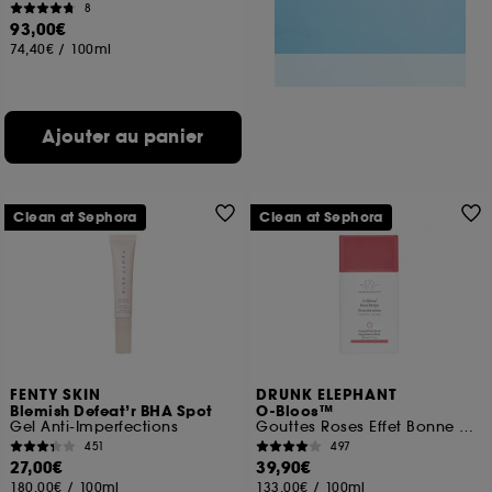
8
93,00€
74,40€
/
100ml
Ajouter au panier
Clean at Sephora
Clean at Sephora
FENTY SKIN
DRUNK ELEPHANT
Blemish Defeat’r BHA Spot
O-Bloos™
Gel Anti-Imperfections
Gouttes Roses Effet Bonne Mine
451
497
27,00€
39,90€
180,00€
/
100ml
133,00€
/
100ml