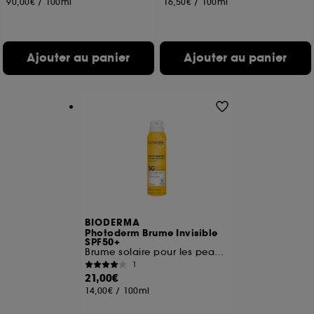
90,00€
/
100ml
16,50€
/
100ml
Ajouter au panier
Ajouter au panier
BIODERMA
Photoderm Brume Invisible
SPF50+
Brume solaire pour les peaux sensibles
1
21,00€
14,00€
/
100ml