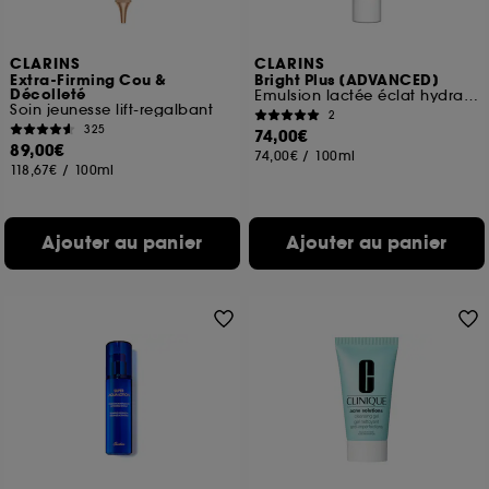
CLARINS
CLARINS
Extra-Firming Cou &
Bright Plus [ADVANCED]
Décolleté
Emulsion lactée éclat hydratante
Soin jeunesse lift-regalbant
2
325
74,00€
89,00€
74,00€
/
100ml
118,67€
/
100ml
Ajouter au panier
Ajouter au panier