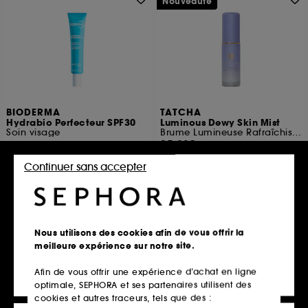
Nouveauté
BIODERMA
TATCHA
Hydrabio Perfecteur SPF30
Luminous Dewy Skin Mist
Soin visage
Brume Lumineuse Rafraîchissante
25,00€
4
25,00€
208,33€
/
100ml
Continuer sans accepter
62,50€
/
100ml
Ajouter au panier
Ajouter au panier
Nous utilisons des cookies afin de vous offrir la
meilleure expérience sur notre site.
Afin de vous offrir une expérience d’achat en ligne
optimale, SEPHORA et ses partenaires utilisent des
cookies et autres traceurs, tels que des :