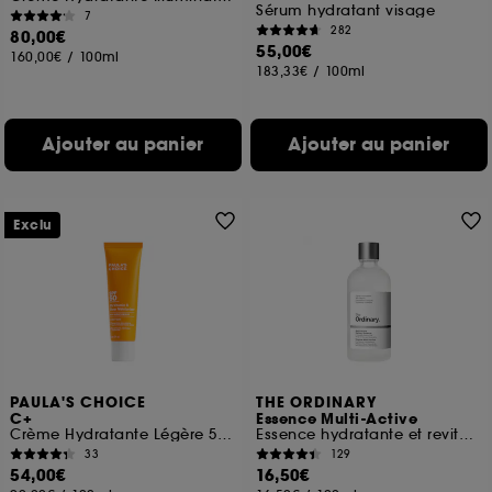
Sérum hydratant visage
7
282
80,00€
55,00€
160,00€
/
100ml
183,33€
/
100ml
Ajouter au panier
Ajouter au panier
Exclu
PAULA'S CHOICE
THE ORDINARY
C+
Essence Multi-Active
Crème Hydratante Légère 5 % Vitamine C SPF 50
Essence hydratante et revitalisante
33
129
54,00€
16,50€