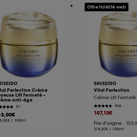
Offre fidélité web
HISEIDO
SHISEIDO
tal Perfection Crème
Vital Perfection
yeuse Lift Fermeté –
Crème Lift Fermeté
rème anti-âge
466
57
107,10€
53,00€
6,00€
/
100ml
Prix d'origine : 153
214,20€
/
100ml