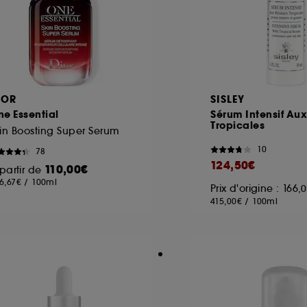
IOR
SISLEY
e Essential
Sérum Intensif Aux
Tropicales
in Boosting Super Serum
10
78
124,50€
110,00€
partir de
6,67€
/
100ml
Prix d'origine : 166
415,00€
/
100ml