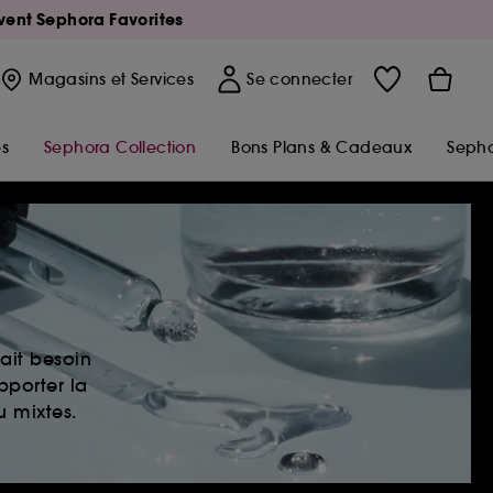
Avent Sephora Favorites
Magasins
et Services
Se connecter
s
Sephora Collection
Bons Plans & Cadeaux
Sepho
ait besoin
pporter la
u mixtes.