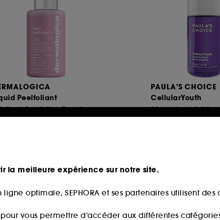
ERMALOGICA
PAULA'S CHOICE
quid Peelfoliant
CellularYouth
Exfoliant Quotidien Pour Le Visage
Sérum Longévité
296
859
9,00€
75,00€
3,90€
/
100ml
250,00€
/
100ml
ir la meilleure expérience sur notre site.
 ligne optimale, SEPHORA et ses partenaires utilisent des c
 fidélité web
s pour vous permettre d’accéder aux différentes catégories, 