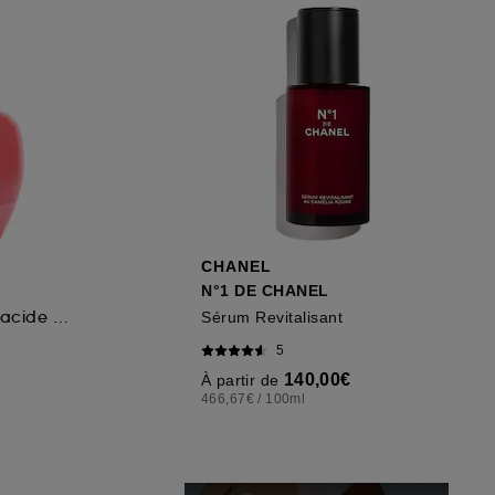
ous pouvez personnaliser vos choix concernant
cepter". Sephora pourra associer les
 personnelles collectées ou générées lors
ccepter". Voous pouvez à tout moment choisir
uez
ici
.
CHANEL
h
N°1 DE CHANEL
Sérum clarifiant à l'acide salicylique, aux AHA et BHA
Sérum Revitalisant
5
140,00€
À partir de
466,67€
/
100ml