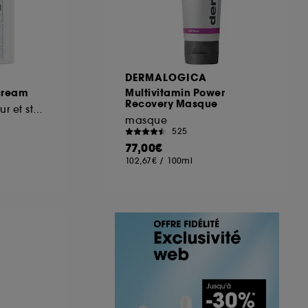
DERMALOGICA
 cream
Multivitamin Power
Recovery Masque
Hydratant réparateur et stabilisant anti-rougeurs
masque
525
77,00€
102,67€
/
100ml