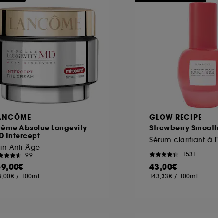
ôt et la lecture de ces traceurs requiert votre accord. V
rsonnaliser mes choix" ci-dessous ou décider de "tout ac
s Cookies, pour les finalités acceptées, avec les données
ur refuser tous les cookies, cliques sur "continuer sans a
tez obtenir plus d'information sur les cookies utilisés,
cliq
ANCÔME
GLOW RECIPE
rème Absolue Longevity
Strawberry Smoot
D Intercept
in Anti-Âge
1531
99
59,00€
43,00€
8,00€
/
100ml
143,33€
/
100ml