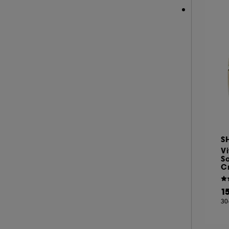
SEASONLY (11)
SHISEIDO (56)
SISLEY (55)
SUMMER FRIDAYS (10)
TATCHA (12)
THE INKEY LIST (27)
THE ORDINARY (36)
ULTRA VIOLETTE (2)
WESTMAN ATELIER (3)
S
YEPODA (18)
Vi
So
YOUTH TO THE PEOPLE (3)
C
1
30