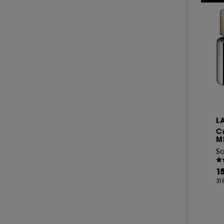
MY CLARINS (8)
NOOANCE (3)
NUXE (40)
A l'exception des cookies techniques, le dép
le dépôt de ces cookies grâce au bouton "pe
OLEHENRIKSEN (15)
informations de navigation collectées par ce
ON THE WILD SIDE (1)
de votre activité en ligne ou en magasin. Po
PAI (2)
de retirer votrte consentement. Si vous souhai
PATCHOLOGY (6)
PAT McGRATH LABS (1)
L
PAULA'S CHOICE (23)
C
M
PEACE OUT SKINCARE (4)
So
PIXI (39)
1
RARE BEAUTY (1)
31
REM BEAUTY (2)
REN CLEAN SKINCARE (2)
RITUALS (1)