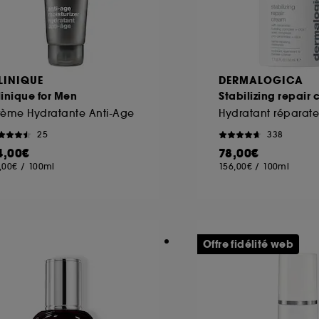
LINIQUE
DERMALOGICA
inique for Men
Stabilizing repair
rème Hydratante Anti-Age
25
338
4,00€
78,00€
,00€
/
100ml
156,00€
/
100ml
Offre fidélité web