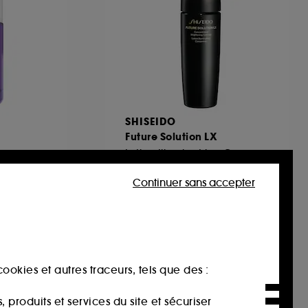
SHISEIDO
Future Solution LX
Lotion Illuminatrice Concentrée
2
Continuer sans accepter
163,00€
95,88€
/
100ml
ookies et autres traceurs, tels que des :
produits et services du site et sécuriser