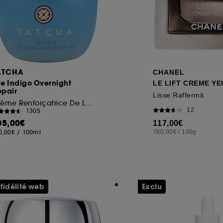
ATCHA
CHANEL
e Indigo Overnight
LE LIFT CREME YE
epair
Lisse Raffermit
Crème Renforçatrice De La Barrière Cutanée
12
1305
05,00€
117,00€
0,00€
/
100ml
780,00€
/
100g
 fidélité web
Exclu