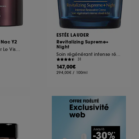
ESTÉE LAUDER
 Nac Y2
Revitalizing Supreme+
Night
Crème de Jour Pour Le Visage
Soin régénérant intense réveil éclat
31
147,00€
294,00€
/
100ml