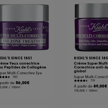
ôt et la lecture de ces traceurs requiert votre accord. V
rsonnaliser mes choix" ci-dessous ou décider de "tout ac
s Cookies, pour les finalités acceptées, avec les données
ur refuser tous les cookies, cliques sur "continuer sans a
tez obtenir plus d'information sur les cookies utilisés,
cliq
IEHL'S SINCE 1851
KIEHL'S SINCE 18
rème Yeux correctrice
Crème Super Multi
ux Peptides de Collagène
Correctrice anti-
global
per Multi-Corrective Eye
783
719
56,00€
partir de
89,00€
À partir de
0,00€
/
100ml
178,00€
/
100ml