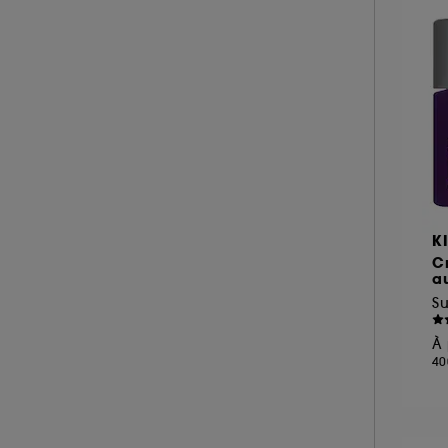
MY CLARINS (8)
NOOANCE (3)
NUXE (40)
A l'exception des cookies techniques, le dép
le dépôt de ces cookies grâce au bouton "pe
OLEHENRIKSEN (15)
informations de navigation collectées par ce
ON THE WILD SIDE (1)
de votre activité en ligne ou en magasin. Po
PAI (2)
de retirer votrte consentement. Si vous souhai
PATCHOLOGY (6)
PAT McGRATH LABS (1)
K
PAULA'S CHOICE (23)
C
a
PEACE OUT SKINCARE (4)
Su
PIXI (38)
À 
RARE BEAUTY (1)
40
REM BEAUTY (2)
REN CLEAN SKINCARE (2)
RITUALS (1)