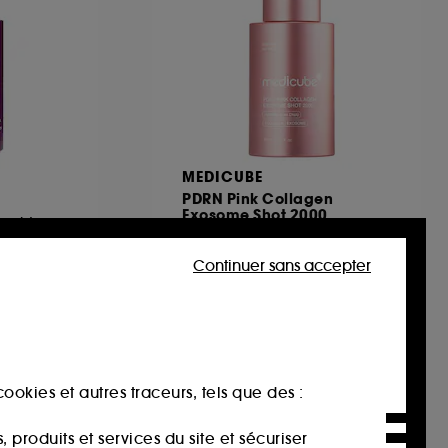
MEDICUBE
PDRN Pink Collagen
Exosome Shot 2000
namide
Sérum visage éclat et élasticité
29,00€
Continuer sans accepter
96,67€
/
100ml
ookies et autres traceurs, tels que des :
produits et services du site et sécuriser