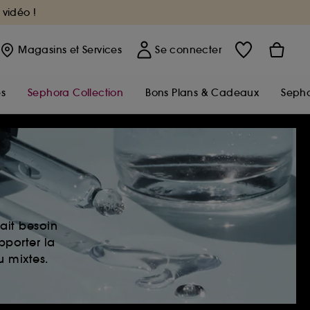
 vidéo !
Magasins
et Services
Se connecter
s
Sephora Collection
Bons Plans & Cadeaux
Sepho
ait besoin
pporter la
u mixtes.