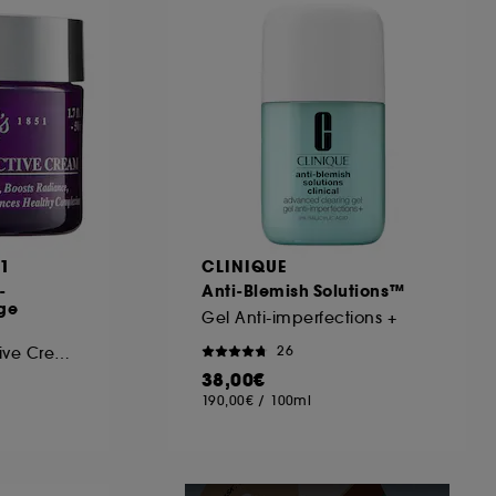
ous pouvez personnaliser vos choix concernant
cepter". Sephora pourra associer les
 personnelles collectées ou générées lors
ccepter". Voous pouvez à tout moment choisir
uez
ici
.
51
CLINIQUE
-
Anti-Blemish Solutions™
âge
Gel Anti-imperfections +
26
Super Multi-Corrective Cream
38,00€
190,00€
/
100ml