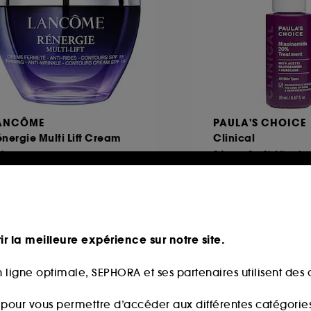
ANCÔME
PAULA'S CHOICE
nergie Multi Lift Cream
Clinical
rème
Sérum 20 % Niaci
193
86
7,30€
59,00€
295,00€
/
100ml
ix d'origine : 139,00€
-30%
4,60€
/
100ml
ir la meilleure expérience sur notre site.
 ligne optimale, SEPHORA et ses partenaires utilisent des c
 fidélité web
s pour vous permettre d’accéder aux différentes catégories, 