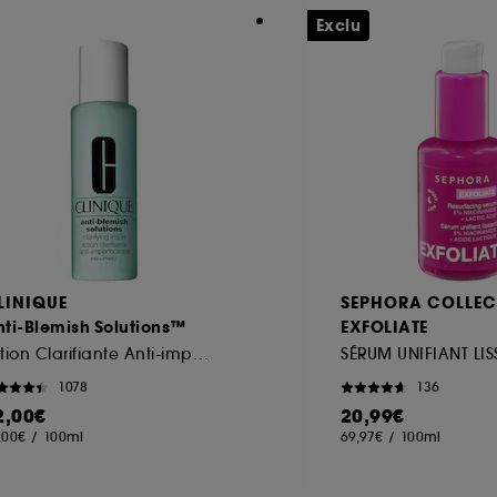
Exclu
LINIQUE
SEPHORA COLLEC
nti-Blemish Solutions™
EXFOLIATE
Lotion Clarifiante Anti-imperfections
1078
136
2,00€
20,99€
,00€
/
100ml
69,97€
/
100ml