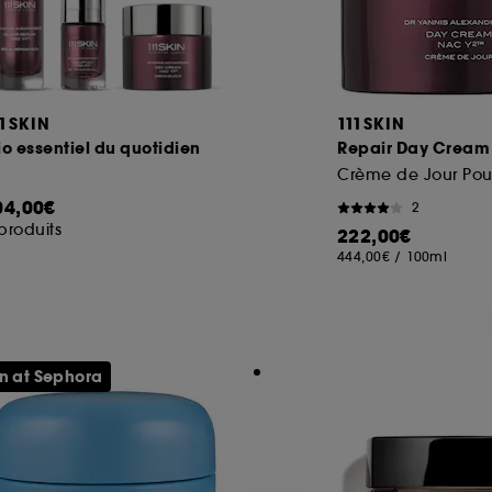
11SKIN
111SKIN
io essentiel du quotidien
Repair Day Cream
04,00€
2
produits
222,00€
444,00€
/
100ml
n at Sephora