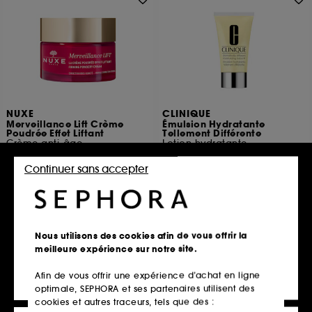
NUXE
CLINIQUE
Merveillance Lift Crème
Émulsion Hydratante
Poudrée Effet Liftant
Tellement Différente
Crème anti-âge
Lotion hydratante
86
2759
Continuer sans accepter
51,00€
29,90€
À partir de
102,00€
/
100ml
59,80€
/
100ml
2 contenances disponibles
Ajouter au panier
Ajouter au panier
Nous utilisons des cookies afin de vous offrir la
meilleure expérience sur notre site.
Afin de vous offrir une expérience d’achat en ligne
Exclu web
optimale, SEPHORA et ses partenaires utilisent des
cookies et autres traceurs, tels que des :