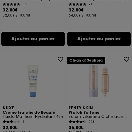
35
21
32,00€
32,00€
32,00€
/
100ml
64,00€
/
100ml
Ajouter au panier
Ajouter au panier
Clean at Sephora
NUXE
FENTY SKIN
Crème Fraîche de Beauté
Watch Ya Tone
Fluide Matifiant Hydratant 48h
Sérum vitamine C et niacinamide anti-taches brunes
1
253
32,00€
35,00€