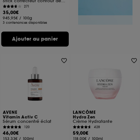
Stick correcteur contour des yeux Vitamine C
271
35,00€
945,95€
/
100g
3 contenances disponibles
Ajouter au panier
AVENE
LANCÔME
Vitamin Activ C
Hydra Zen
Sérum concentré éclat
Crème Hydratante
120
428
46,00€
59,00€
153,33€
/
100ml
118,00€
/
100ml