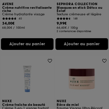
AVENE
SEPHORA COLLECTION
choix" ci-dessous ou décider de "tout accepter".
Crème nutritive revitalisante
Masques en stick Détox ou
Sephora pourra associer les informations de
riche
Éclat
navigation collectées par ces Cookies, pour les
Crème hydratante visage
Texture crémeuse et légère
finalités acceptées, avec les données personnelles
40
148
collectées ou générées lors de votre activité en ligne
34,00€
9,99€
ou en magasin. Pour refuser tous les cookies, cliques
68,00€
/
100ml
66,60€
/
100g
2 contenances disponibles
sur "continuer sans accepter". Voous pouvez à tout
moment choisir de retirer votrte consentement. Si vous
souhaitez obtenir plus d'information sur les cookies
Ajouter au panier
Ajouter au panier
utilisés,
cliquez
ici
.
NUXE
NUXE
Crème fraîche de beauté
Rêve de miel
Crème 3-en-1 visage hydratante
Baume Visage Ultra-Réconfortant