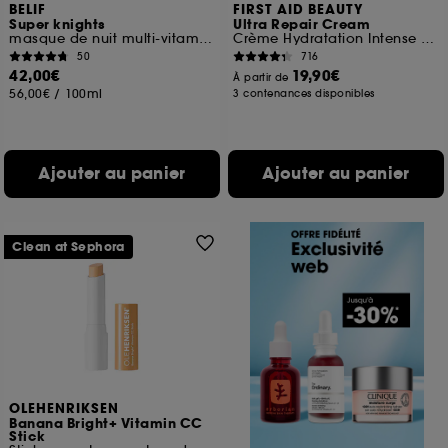
BELIF
FIRST AID BEAUTY
Super knights
Ultra Repair Cream
masque de nuit multi-vitaminé
Crème Hydratation Intense pour le visage et le corps
50
716
42,00€
19,90€
À partir de
56,00€
/
100ml
3 contenances disponibles
Ajouter au panier
Ajouter au panier
Clean at Sephora
OLEHENRIKSEN
Banana Bright+ Vitamin CC
Stick