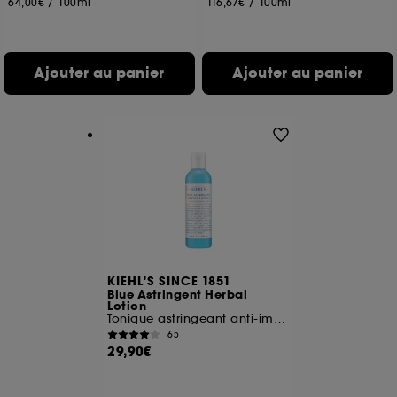
64,00€
/
100ml
116,67€
/
100ml
Ajouter au panier
Ajouter au panier
KIEHL'S SINCE 1851
Blue Astringent Herbal
Lotion
Tonique astringeant anti-imperfections
65
29,90€