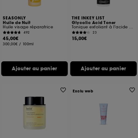
SEASONLY
THE INKEY LIST
Huile de Nuit
Glycolic Acid Toner
Huile visage réparatrice
Tonique exfoliant à l'acide glycolique
492
23
45,00€
15,00€
300,00€
/
100ml
Ajouter au panier
Ajouter au panier
Exclu web