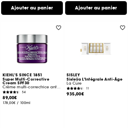
Ajouter au panier
Ajouter au panier
KIEHL'S SINCE 1851
SISLEY
Super Multi-Corrective
Sisleÿa L'Intégrale Anti-Âge
Cream SPF30
La Cure
Crème multi-correctrice anti-âge SPF30
11
54
935,00€
89,00€
178,00€
/
100ml