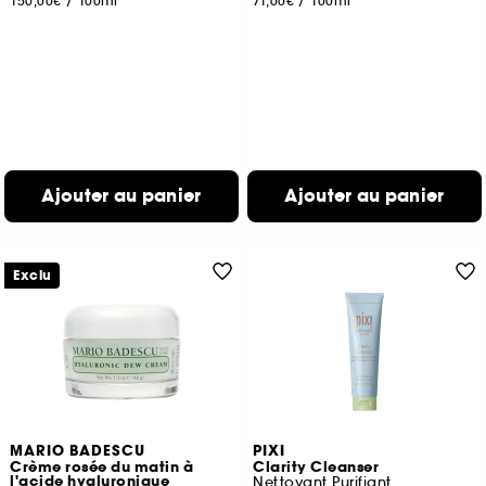
150,00€
/
100ml
71,00€
/
100ml
Ajouter au panier
Ajouter au panier
Exclu
MARIO BADESCU
PIXI
Crème rosée du matin à
Clarity Cleanser
l'acide hyaluronique
Nettoyant Purifiant