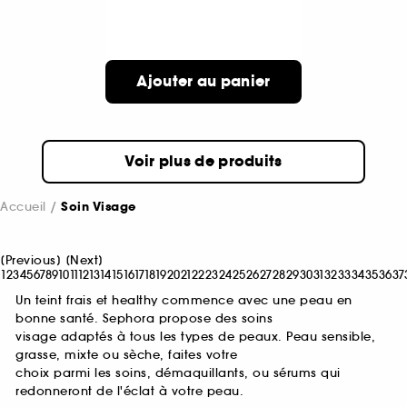
Ajouter au panier
Voir plus de produits
Accueil
Soin Visage
[
Previous
]
[
Next
]
1
2
3
4
5
6
7
8
9
10
11
12
13
14
15
16
17
18
19
20
21
22
23
24
25
26
27
28
29
30
31
32
33
34
35
36
37
Un teint frais et healthy commence avec une peau en
bonne santé. Sephora propose des soins
visage adaptés à tous les types de peaux. Peau sensible,
grasse, mixte ou sèche, faites votre
choix parmi les soins, démaquillants, ou sérums qui
redonneront de l'éclat à votre peau.