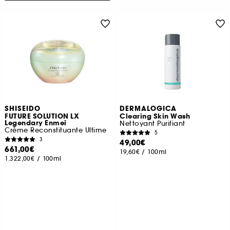
SHISEIDO
DERMALOGICA
FUTURE SOLUTION LX
Clearing Skin Wash
Legendary Enmei
Nettoyant Purifiant
Crème Reconstituante Ultime
5
3
49,00€
661,00€
19,60€
/
100ml
1.322,00€
/
100ml