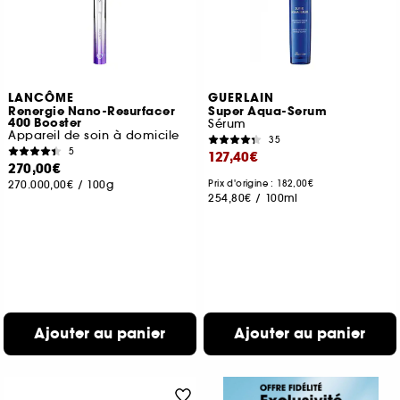
LANCÔME
GUERLAIN
Renergie Nano-Resurfacer
Super Aqua-Serum
400 Booster
Sérum
Appareil de soin à domicile
35
5
127,40€
270,00€
270.000,00€
/
100g
Prix d'origine : 182,00€
254,80€
/
100ml
Ajouter au panier
Ajouter au panier