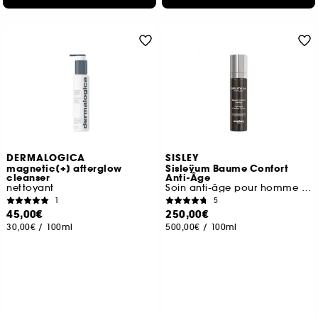
DERMALOGICA
SISLEY
magnetic[+] afterglow
Sisleÿum Baume Confort
cleanser
Anti-Âge
nettoyant
Soin anti-âge pour homme peaux normales à sèch
1
5
45,00€
250,00€
30,00€
/
100ml
500,00€
/
100ml