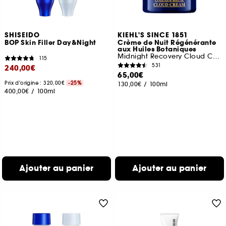
SHISEIDO
KIEHL'S SINCE 1851
BOP Skin Filler Day&Night
Crème de Nuit Régénérante
aux Huiles Botaniques
Midnight Recovery Cloud Cream
115
531
240,00€
65,00€
Prix d'origine : 320,00€
-25%
130,00€
/
100ml
400,00€
/
100ml
Ajouter au panier
Ajouter au panier