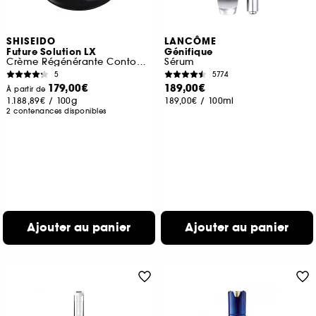
SHISEIDO
LANCÔME
Future Solution LX
Génifique
Crème Régénérante Contour Yeux et Lèvres
Sérum
5
5774
179,00€
189,00€
À partir de
1.188,89€
/
100g
189,00€
/
100ml
2 contenances disponibles
Ajouter au panier
Ajouter au panier