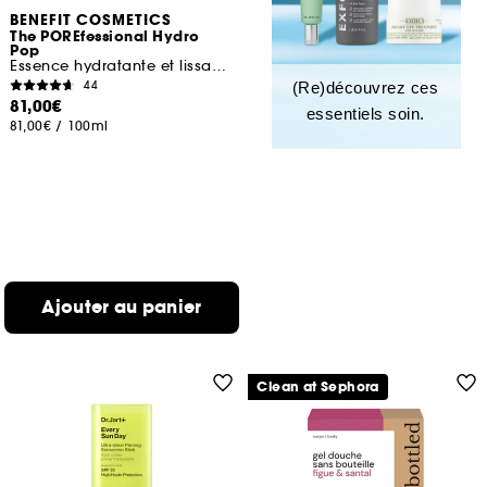
BENEFIT COSMETICS
The POREfessional Hydro
Pop
Essence hydratante et lissante pour les pores
44
(Re)découvrez ces
81,00€
essentiels soin.
81,00€
/
100ml
Ajouter au panier
Clean at Sephora