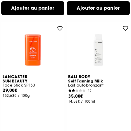
Ajouter au panier
Ajouter au panier
LANCASTER
BALI BODY
SUN BEAUTY
Self Tanning Milk
Face Stick SPF50
Lait autobronzant
29,00€
13
152,63€
/
100g
35,00€
14,58€
/
100ml