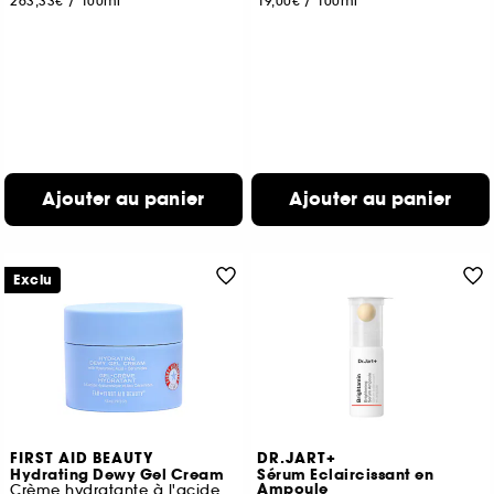
263,33€
/
100ml
19,00€
/
100ml
Ajouter au panier
Ajouter au panier
Exclu
FIRST AID BEAUTY
DR.JART+
Hydrating Dewy Gel Cream
Sérum Eclaircissant en
Ampoule
Crème hydratante à l'acide hyaluronique + céramides