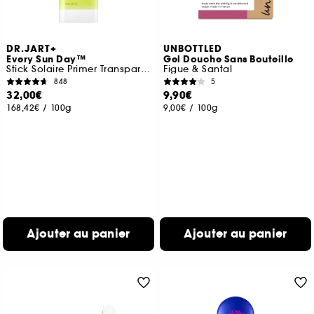
DR.JART+
UNBOTTLED
Every Sun Day™
Gel Douche Sans Bouteille
Stick Solaire Primer Transparent SPF30
Figue & Santal
848
5
32,00€
9,90€
168,42€
/
100g
9,00€
/
100g
Ajouter au panier
Ajouter au panier