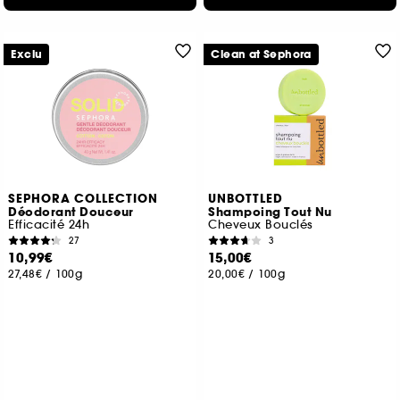
Exclu
Clean at Sephora
SEPHORA COLLECTION
UNBOTTLED
Déodorant Douceur
Shampoing Tout Nu
Efficacité 24h
Cheveux Bouclés
27
3
10,99€
15,00€
27,48€
/
100g
20,00€
/
100g