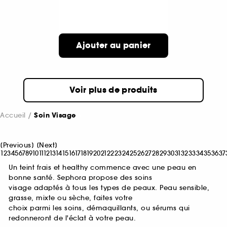
Ajouter au panier
Voir plus de produits
Accueil
Soin Visage
[
Previous
]
[
Next
]
1
2
3
4
5
6
7
8
9
10
11
12
13
14
15
16
17
18
19
20
21
22
23
24
25
26
27
28
29
30
31
32
33
34
35
36
37
Un teint frais et healthy commence avec une peau en
bonne santé. Sephora propose des soins
visage adaptés à tous les types de peaux. Peau sensible,
grasse, mixte ou sèche, faites votre
choix parmi les soins, démaquillants, ou sérums qui
redonneront de l'éclat à votre peau.