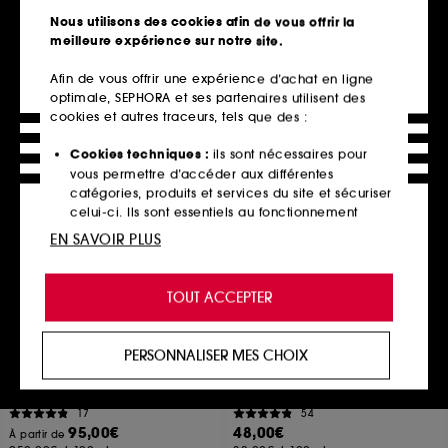
35,00€
7
Nous utilisons des cookies afin de vous offrir la
116,67€
/
100ml
130,00€
meilleure expérience sur notre site.
433,33€
/
100ml
Afin de vous offrir une expérience d’achat en ligne
optimale, SEPHORA et ses partenaires utilisent des
cookies et autres traceurs, tels que des :
Ajouter au panier
Ajouter au panier
Cookies techniques :
ils sont nécessaires pour
vous permettre d’accéder aux différentes
catégories, produits et services du site et sécuriser
celui-ci. Ils sont essentiels au fonctionnement
technique du site et ne peuvent être désactivés.
EN SAVOIR PLUS
Cookies de personnalisation :
ils nous permettent
de vous offrir une expérience enrichie et
TOUT ACCEPTER
personnalisée en vous recommandant des
produits, des services et des contenus qui
répondent au mieux à vos préférences, et de vous
PERSONNALISER MES CHOIX
proposer des offres promotionnelles adaptées à
AUGUSTINUS BADER
SHISEIDO
The Face Oil
Expert Sun Protector
votre profil.
L'huile pour le visage
Lait Solaire Peau Sensible SPF50+
17
54
Cookies réseaux sociaux et publicité :
ils sont
95,00€
48,00€
À partir de
utilisés pour vous présenter du contenu susceptible