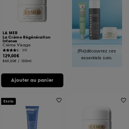
LA MER
La Crème Régénération
Intense
Crème Visage
315
(Re)découvrez ces
129,00€
essentiels soin.
860,00€
/
100ml
Ajouter au panier
Exclu