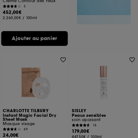
Crème Contour des Yeux
3
452,00€
2.260,00€
/
100ml
Ajouter au panier
CHARLOTTE TILBURY
SISLEY
Instant Magic Facial Dry
Peaux sensibles
Sheet Mask
soin apaisant
Masque visage
16
69
179,00€
24,00€
447,50€
/
100ml