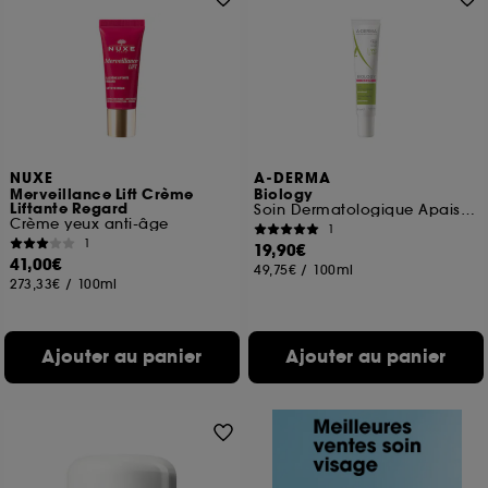
NUXE
A-DERMA
Merveillance Lift Crème
Biology
Liftante Regard
Soin Dermatologique Apaisant
Crème yeux anti-âge
1
1
19,90€
41,00€
49,75€
/
100ml
273,33€
/
100ml
Ajouter au panier
Ajouter au panier