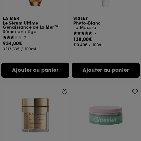
LA MER
SISLEY
Le Sérum Ultime
Phyto-Blanc
Genaissance de La Mer™
La Mousse
Sérum anti-âge
2
2
138,00€
934,00€
110,40€
/
100ml
3.113,33€
/
100ml
Ajouter au panier
Ajouter au panier