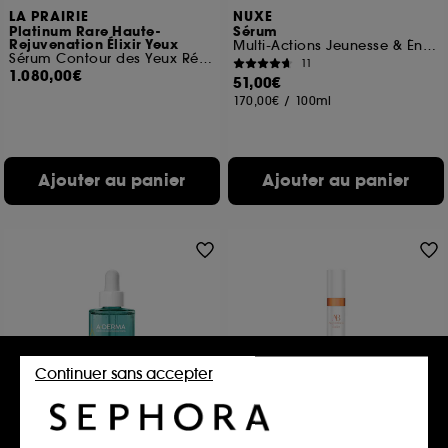
LA PRAIRIE
NUXE
Platinum Rare Haute-
Sérum
Rejuvenation Élixir Yeux
Multi-Actions Jeunesse & Énergie
Sérum Contour des Yeux Régénérant
11
1.080,00€
51,00€
170,00€
/
100ml
Ajouter au panier
Ajouter au panier
Continuer sans accepter
A-DERMA
AUGUSTINUS BADER
Sérum peau neuve
The Sunscreen SPF 50
Anti-imperfections et Anti-marques
Protection Solaire