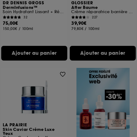
DR DENNIS GROSS
GLOSSIER
DermInfusions™
After Baume
Soin Hydratant Lissant + Réparateur
Crème réparatrice barrière hydratante
32
227
75,00€
39,90€
150,00€
/
100ml
79,80€
/
100ml
Ajouter au panier
Ajouter au panier
LA PRAIRIE
Skin Caviar Crème Luxe
Yeux