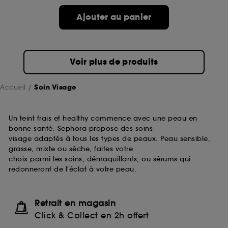
passe.
Ajouter au panier
A l'exception des cookies techniques, le dépôt et la
lecture de ces traceurs requiert votre accord. Vous
pouvez personnaliser vos choix concernant le dépôt
Voir plus de produits
de ces cookies grâce au bouton "personnaliser mes
choix" ci-dessous ou décider de "tout accepter".
Sephora pourra associer les informations de
Accueil
Soin Visage
navigation collectées par ces Cookies, pour les
finalités acceptées, avec les données personnelles
collectées ou générées lors de votre activité en ligne
Un teint frais et healthy commence avec une peau en
ou en magasin. Pour refuser tous les cookies, cliques
bonne santé. Sephora propose des soins
sur "continuer sans accepter". Voous pouvez à tout
visage adaptés à tous les types de peaux. Peau sensible,
moment choisir de retirer votrte consentement. Si vous
grasse, mixte ou sèche, faites votre
souhaitez obtenir plus d'information sur les cookies
choix parmi les soins, démaquillants, ou sérums qui
utilisés,
cliquez
ici
.
redonneront de l'éclat à votre peau.
Retrait en magasin
Click & Collect en 2h offert