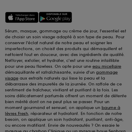
Sérum, masque, gommage ou crème de jour, l'essentiel est
de choisir un soin visage adapté à son type de peau. Pour
conserver l'éclat naturel de notre peau et soigner les
imperfections, on choisit des produits qui démaquillent et
nettoient tout en douceur, avec des ingrédients de qualité.
Nettoyer, exfolier, et hydrater, c'est une routine infaillible
pour une peau flawless. On opte pour une
eau micellaire
démaquillante et rafraîchissante, suivie d'un
gommage
visage
aux extraits naturels qui lisse la peau et la
débarrasse des impuretés de la journée. On raffole de ce
sentiment de fraîcheur, vivifiant et purifiant à la fois. Les
soins délicatement parfumés offrent un moment de détente
bien mérité dont on ne peut plus se passer. Pour un
moment gourmand et sensuel, on applique un
baume à
lèvres Fresh
, réparateur et hydratant. En fonction de notre
besoin, on applique un soin hydratant, purifiant, anti-âge,
ou encore matifiant. Envie de nouveautés ? On essaie le
masque au charbon Clinique
ou un
masque boue Sephora