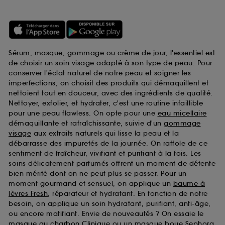
Sérum, masque, gommage ou crème de jour, l'essentiel est
de choisir un soin visage adapté à son type de peau. Pour
conserver l'éclat naturel de notre peau et soigner les
imperfections, on choisit des produits qui démaquillent et
nettoient tout en douceur, avec des ingrédients de qualité.
Nettoyer, exfolier, et hydrater, c'est une routine infaillible
pour une peau flawless. On opte pour une
eau micellaire
démaquillante et rafraîchissante, suivie d'un
gommage
visage
aux extraits naturels qui lisse la peau et la
débarrasse des impuretés de la journée. On raffole de ce
sentiment de fraîcheur, vivifiant et purifiant à la fois. Les
soins délicatement parfumés offrent un moment de détente
bien mérité dont on ne peut plus se passer. Pour un
moment gourmand et sensuel, on applique un
baume à
lèvres Fresh
, réparateur et hydratant. En fonction de notre
besoin, on applique un soin hydratant, purifiant, anti-âge,
ou encore matifiant. Envie de nouveautés ? On essaie le
masque au charbon Clinique
ou un
masque boue Sephora