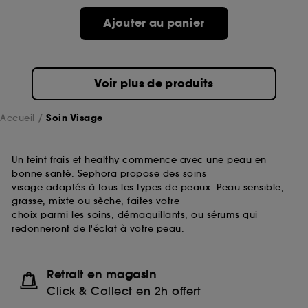
passe.
Ajouter au panier
A l'exception des cookies techniques, le dépôt et la
lecture de ces traceurs requiert votre accord. Vous
pouvez personnaliser vos choix concernant le dépôt
Voir plus de produits
de ces cookies grâce au bouton "personnaliser mes
choix" ci-dessous ou décider de "tout accepter".
Sephora pourra associer les informations de
Accueil
Soin Visage
navigation collectées par ces Cookies, pour les
finalités acceptées, avec les données personnelles
collectées ou générées lors de votre activité en ligne
Un teint frais et healthy commence avec une peau en
ou en magasin. Pour refuser tous les cookies, cliques
bonne santé. Sephora propose des soins
sur "continuer sans accepter". Voous pouvez à tout
visage adaptés à tous les types de peaux. Peau sensible,
moment choisir de retirer votrte consentement. Si vous
grasse, mixte ou sèche, faites votre
souhaitez obtenir plus d'information sur les cookies
choix parmi les soins, démaquillants, ou sérums qui
utilisés,
cliquez
ici
.
redonneront de l'éclat à votre peau.
Retrait en magasin
Click & Collect en 2h offert