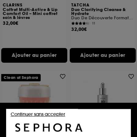
CLARINS
TATCHA
Coffret Multi-Active & Lip
Duo Clarifying Cleanse &
Comfort Oil – Mini coffret
Hydrate
soin & lèvres
Duo De Découverte Format Voyage
32,00€
11
32,00€
Ajouter au panier
Ajouter au panier
Clean at Sephora
Continuer sans accepter
TATCHA
ANUA
The Kissu Lip Mask
Vita 10 Porestrix Brightening
Serum
Soin Réparateur Pour Les Lèvres