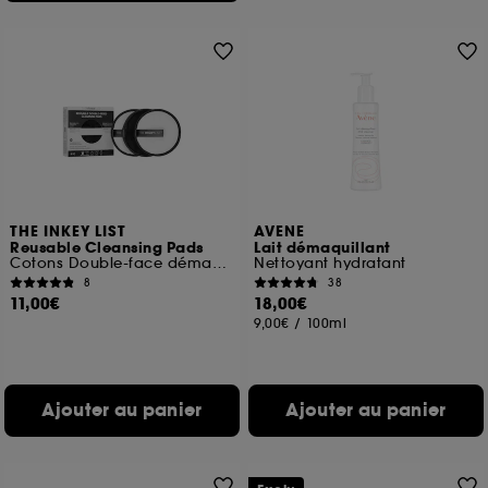
THE INKEY LIST
AVENE
Reusable Cleansing Pads
Lait démaquillant
Cotons Double-face démaquillants réutilisables
Nettoyant hydratant
8
38
11,00€
18,00€
9,00€
/
100ml
Ajouter au panier
Ajouter au panier