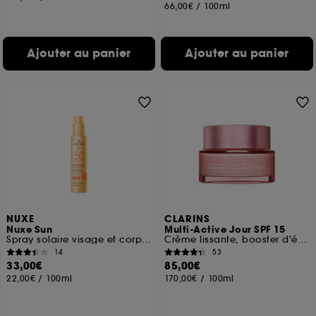
66,00€
/
100ml
Ajouter au panier
Ajouter au panier
NUXE
CLARINS
Nuxe Sun
Multi-Active Jour SPF 15
Spray solaire visage et corps haute protection SPF 50
Crème lissante, booster d'éclat, toutes peaux
14
53
33,00€
85,00€
22,00€
/
100ml
170,00€
/
100ml