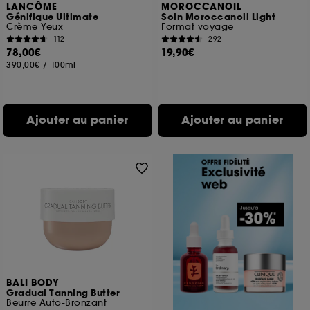
LANCÔME
MOROCCANOIL
Génifique Ultimate
Soin Moroccanoil Light
Crème Yeux
Format voyage
112
292
78,00€
19,90€
390,00€
/
100ml
Ajouter au panier
Ajouter au panier
BALI BODY
Gradual Tanning Butter
Beurre Auto-Bronzant