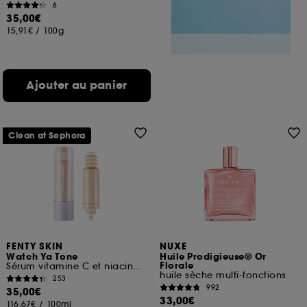
6
35,00€
15,91€
/
100g
Ajouter au panier
Clean at Sephora
FENTY SKIN
NUXE
Watch Ya Tone
Huile Prodigieuse® Or
Florale
Sérum vitamine C et niacinamide anti-taches brunes
huile sèche multi-fonctions
253
992
35,00€
33,00€
116,67€
/
100ml