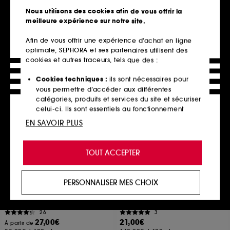
Sérum illuminateur
1631
Nous utilisons des cookies afin de vous offrir la
9
32,00€
meilleure expérience sur notre site.
32,00€
160,00€
/
100ml
Afin de vous offrir une expérience d’achat en ligne
optimale, SEPHORA et ses partenaires utilisent des
cookies et autres traceurs, tels que des :
Ajouter au panier
Ajouter au panier
Cookies techniques :
ils sont nécessaires pour
vous permettre d’accéder aux différentes
catégories, produits et services du site et sécuriser
celui-ci. Ils sont essentiels au fonctionnement
technique du site et ne peuvent être désactivés.
EN SAVOIR PLUS
Cookies de personnalisation :
ils nous permettent
de vous offrir une expérience enrichie et
TOUT ACCEPTER
personnalisée en vous recommandant des
produits, des services et des contenus qui
répondent au mieux à vos préférences, et de vous
PERSONNALISER MES CHOIX
proposer des offres promotionnelles adaptées à
SUPERGOOP!
NUXE
Play Everyday SPF 50
Eye Flash
votre profil.
Lotion Solaire
Soin Yeux Hydratant Défatigant, Certifié Bio
26
3
Cookies réseaux sociaux et publicité :
ils sont
27,00€
21,00€
À partir de
utilisés pour vous présenter du contenu susceptible