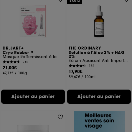
Exclu
DR.JART+
THE ORDINARY
Cryo Rubber™
Solution à l'Aloe 2% + NAG
2%
Masque Raffermissant à la Glycérine
Sérum Apaisant Anti-Imperfections
242
532
21,00€
17,90€
47,73€
/
100g
59,67€
/
100ml
Ajouter au panier
Ajouter au panier