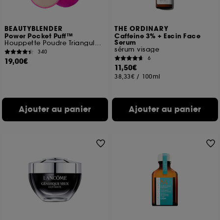
BEAUTYBLENDER
THE ORDINARY
Power Pocket Puff™
Caffeine 3% + Escin Face
Serum
Houppette Poudre Triangulaire Double Face
sérum visage
340
6
19,00€
11,50€
38,33€
/
100ml
Ajouter au panier
Ajouter au panier