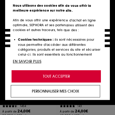
104
207
Nous utilisons des cookies afin de vous offrir la
17,90€
19,00€
meilleure expérience sur notre site.
11,93€
/
100ml
7 teintes disponibles
Afin de vous offrir une expérience d’achat en ligne
optimale, SEPHORA et ses partenaires utilisent des
cookies et autres traceurs, tels que des :
Ajouter au panier
Ajouter au panier
Cookies techniques :
ils sont nécessaires pour
vous permettre d’accéder aux différentes
catégories, produits et services du site et sécuriser
Best seller
celui-ci. Ils sont essentiels au fonctionnement
technique du site et ne peuvent être désactivés.
EN SAVOIR PLUS
Cookies de personnalisation :
ils nous permettent
de vous offrir une expérience enrichie et
TOUT ACCEPTER
personnalisée en vous recommandant des
produits, des services et des contenus qui
répondent au mieux à vos préférences, et de vous
PERSONNALISER MES CHOIX
proposer des offres promotionnelles adaptées à
FENTY SKIN
NUXE
Butta Drop Fenty Fresh
Huile Prodigieuse
votre profil.
Crème Corps Hydratante À L'Huile Fouettée
Huile sèche multi-fonctions visage, corps, cheveux
1404
143
Cookies réseaux sociaux et publicité :
ils sont
24,00€
24,00€
À partir de
À partir de
utilisés pour vous présenter du contenu susceptible