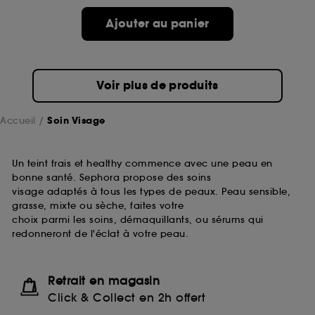
passe.
Ajouter au panier
A l'exception des cookies techniques, le dépôt et la
lecture de ces traceurs requiert votre accord. Vous
pouvez personnaliser vos choix concernant le dépôt
Voir plus de produits
de ces cookies grâce au bouton "personnaliser mes
choix" ci-dessous ou décider de "tout accepter".
Sephora pourra associer les informations de
Accueil
Soin Visage
navigation collectées par ces Cookies, pour les
finalités acceptées, avec les données personnelles
collectées ou générées lors de votre activité en ligne
Un teint frais et healthy commence avec une peau en
ou en magasin. Pour refuser tous les cookies, cliques
bonne santé. Sephora propose des soins
sur "continuer sans accepter". Voous pouvez à tout
visage adaptés à tous les types de peaux. Peau sensible,
moment choisir de retirer votrte consentement. Si vous
grasse, mixte ou sèche, faites votre
souhaitez obtenir plus d'information sur les cookies
choix parmi les soins, démaquillants, ou sérums qui
utilisés,
cliquez
ici
.
redonneront de l'éclat à votre peau.
Retrait en magasin
Click & Collect en 2h offert