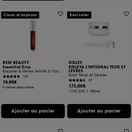
Clean at Sephora
Best seller
REM BEAUTY
SISLEY
Essential Drip
SISLEYA L'INTEGRAL YEUX ET
LEVRES
Baume à lèvres teinté à l'acide hyaluronique
Soin Yeux et Lèvres
124
87
19,90€
173,00€
9 teintes disponibles
1.153,33€
/
100ml
Ajouter au panier
Ajouter au panier