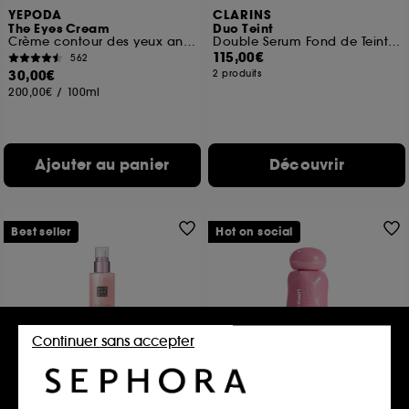
YEPODA
CLARINS
The Eyes Cream
Duo Teint
Crème contour des yeux anti-âge
Double Serum Fond de Teint et Pinceau Fond de Teint inspiré du Gua Sha
115,00€
562
30,00€
2 produits
200,00€
/
100ml
Ajouter au panier
Découvrir
Best seller
Hot on social
Continuer sans accepter
RITUALS
GLOWERY
The Ritual of Sakura
Lippie Bestie – Huile lèvres
hydratante effet miroir
Brume scintillante pour le corps