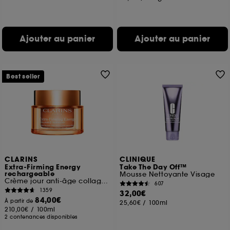
Ajouter au panier
Ajouter au panier
Best seller
CLARINS
CLINIQUE
Extra-Firming Energy
Take The Day Off™
rechargeable
Mousse Nettoyante Visage
Crème jour anti-âge collagène fermeté éclat
607
1359
32,00€
84,00€
À partir de
25,60€
/
100ml
210,00€
/
100ml
2 contenances disponibles