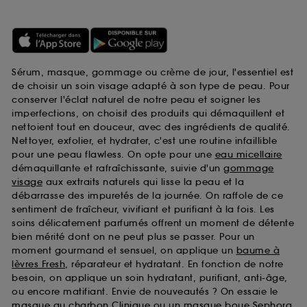
Sérum, masque, gommage ou crème de jour, l'essentiel est
de choisir un soin visage adapté à son type de peau. Pour
conserver l'éclat naturel de notre peau et soigner les
imperfections, on choisit des produits qui démaquillent et
nettoient tout en douceur, avec des ingrédients de qualité.
Nettoyer, exfolier, et hydrater, c'est une routine infaillible
pour une peau flawless. On opte pour une
eau micellaire
démaquillante et rafraîchissante, suivie d'un
gommage
visage
aux extraits naturels qui lisse la peau et la
débarrasse des impuretés de la journée. On raffole de ce
sentiment de fraîcheur, vivifiant et purifiant à la fois. Les
soins délicatement parfumés offrent un moment de détente
bien mérité dont on ne peut plus se passer. Pour un
moment gourmand et sensuel, on applique un
baume à
lèvres Fresh
, réparateur et hydratant. En fonction de notre
besoin, on applique un soin hydratant, purifiant, anti-âge,
ou encore matifiant. Envie de nouveautés ? On essaie le
masque au charbon Clinique
ou un
masque boue Sephora