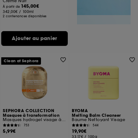
Crème Nuit
145,00€
À partir de
342,00€
/
100ml
2 contenances disponibles
Ajouter au panier
Clean at Sephora
SEPHORA COLLECTION
BYOMA
Masques à transformation
Melting Balm Cleanser
Masques hydrogel visage à la Vitamine C
Baume Nettoyant Visage
753
544
5,99€
19,90€
33,17€
/
100g