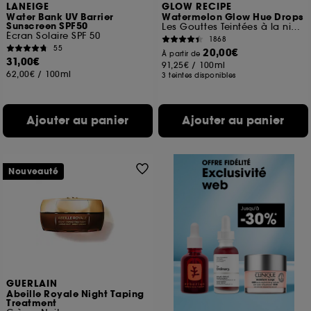
LANEIGE
GLOW RECIPE
Water Bank UV Barrier
Watermelon Glow Hue Drops
Sunscreen SPF50
Les Gouttes Teintées à la niacinamide
Écran Solaire SPF 50
1868
55
20,00€
À partir de
31,00€
91,25€
/
100ml
62,00€
/
100ml
3 teintes disponibles
Ajouter au panier
Ajouter au panier
Nouveauté
GUERLAIN
Abeille Royale Night Taping
Treatment