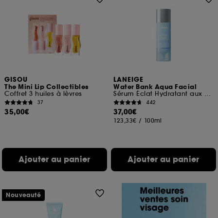
GISOU
LANEIGE
The Mini Lip Collectibles
Water Bank Aqua Facial
Coffret 3 huiles à lèvres
Sérum Éclat Hydratant aux AHA/BHA
37
442
35,00€
37,00€
123,33€
/
100ml
Ajouter au panier
Ajouter au panier
Nouveauté