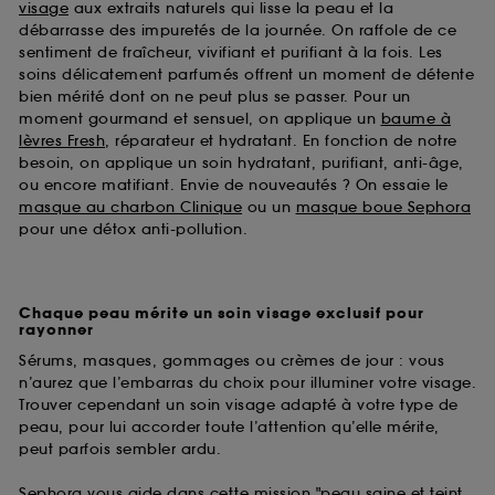
visage
aux extraits naturels qui lisse la peau et la
débarrasse des impuretés de la journée. On raffole de ce
sentiment de fraîcheur, vivifiant et purifiant à la fois. Les
soins délicatement parfumés offrent un moment de détente
bien mérité dont on ne peut plus se passer. Pour un
moment gourmand et sensuel, on applique un
baume à
lèvres Fresh
, réparateur et hydratant. En fonction de notre
besoin, on applique un soin hydratant, purifiant, anti-âge,
ou encore matifiant. Envie de nouveautés ? On essaie le
masque au charbon Clinique
ou un
masque boue Sephora
pour une détox anti-pollution.
Chaque peau mérite un soin visage exclusif pour
rayonner
Sérums, masques, gommages ou crèmes de jour : vous
n’aurez que l’embarras du choix pour illuminer votre visage.
Trouver cependant un soin visage adapté à votre type de
peau, pour lui accorder toute l’attention qu’elle mérite,
peut parfois sembler ardu.
Sephora vous aide dans cette mission "peau saine et teint