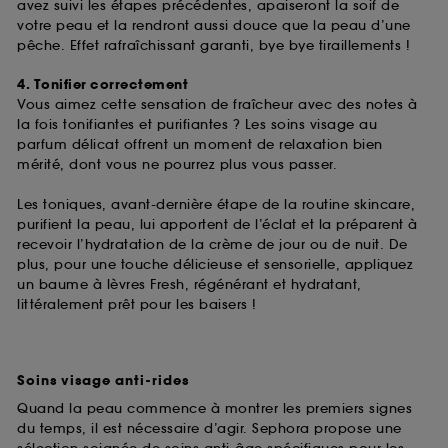
de ces cookies grâce au bouton "personnaliser mes
avez suivi les étapes précédentes, apaiseront la soif de
choix" ci-dessous ou décider de "tout accepter".
votre peau et la rendront aussi douce que la peau d’une
Sephora pourra associer les informations de
pêche. Effet rafraîchissant garanti, bye bye tiraillements !
navigation collectées par ces Cookies, pour les
finalités acceptées, avec les données personnelles
4. Tonifier correctement
collectées ou générées lors de votre activité en ligne
Vous aimez cette sensation de fraîcheur avec des notes à
ou en magasin. Pour refuser tous les cookies, cliques
la fois tonifiantes et purifiantes ? Les soins visage au
sur "continuer sans accepter". Voous pouvez à tout
parfum délicat offrent un moment de relaxation bien
moment choisir de retirer votrte consentement. Si vous
mérité, dont vous ne pourrez plus vous passer.
souhaitez obtenir plus d'information sur les cookies
utilisés,
cliquez
ici
.
Les toniques, avant-dernière étape de la routine skincare,
purifient la peau, lui apportent de l’éclat et la préparent à
recevoir l’hydratation de la crème de jour ou de nuit. De
plus, pour une touche délicieuse et sensorielle, appliquez
un baume à lèvres Fresh, régénérant et hydratant,
littéralement prêt pour les baisers !
Soins visage anti-rides
Quand la peau commence à montrer les premiers signes
du temps, il est nécessaire d’agir. Sephora propose une