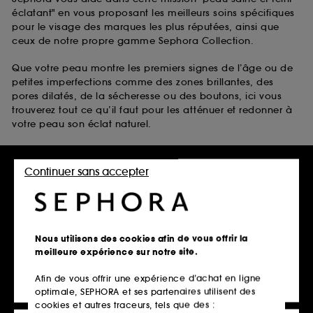
éclatant" en vous proposant les meilleurs soins spécifiques
pour le visage des marques les plus réputées, ainsi que
ceux de notre propre gamme Sephora Collection.
Que votre peau montre les premiers signes de l’âge ou de
petites imperfections comme des zones brillantes, des
pores dilatés, de la sécheresse ou des boutons, ici vous
trouverez tout ce qu’il faut pour les atténuer et redonner à
votre peau son éclat naturel.
Laissez-vous inspirer par :
Continuer sans accepter
les soins anti-taches visage anti-âge de Clarins
les soins pour peaux grasses de The Inkey List
les soins pour peaux sèches de belif
les soins pour peaux à tendance acnéique de Fenty Skin
Nous utilisons des cookies afin de vous offrir la
Disponibles avec bien d’autres soins pour la peau du
meilleure expérience sur notre site.
visage dans notre vitrine en ligne scintillante.
Afin de vous offrir une expérience d’achat en ligne
optimale, SEPHORA et ses partenaires utilisent des
cookies et autres traceurs, tels que des :