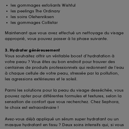
fréquentation et de navigation sur notre site afin
les gommages exfoliants Wishful
d’en améliorer la performance.
les peelings The Ordinary
les soins Olehenriksen
Cookies de sécurisation des paiements en ligne :
les gommages Collistar
ils nous permettent de lutter notamment contre les
fraudes aux moyens de paiement et les
Maintenant que vous avez effectué un nettoyage du visage
usurpations d’identité.
approprié, vous pouvez passer à la phase suivante.
Cookies fonctionnels :
il s’agit de cookies
3. Hydrater généreusement
permettant l’affichage et/ou la fourniture de
Vous souhaitez offrir un véritable boost d’hydratation à
certaines fonctionnalités du site, tel que les
votre peau ? Vous êtes au bon endroit pour trouver des
cookies d’authentification qui sont utilisés afin de
centaines de produits professionnels qui redonnent de l’eau
vous faire bénéficier de l’authentification
à chaque cellule de votre peau, stressée par la pollution,
prolongée vous permettant d’accéder à votre
les agressions extérieures et le soleil.
compte lors de votre prochaine visite sur le site
sans saisir à nouveau votre identifiant et mot de
Parmi les solutions pour la peau du visage desséchée, vous
passe.
pouvez opter pour différentes formules et textures, selon la
sensation de confort que vous recherchez. Chez Sephora,
le choix est extraordinaire !
A l'exception des cookies techniques, le dépôt et la
lecture de ces traceurs requiert votre accord. Vous
Avez-vous déjà appliqué un sérum super hydratant ou un
pouvez personnaliser vos choix concernant le dépôt
masque hydratant en tissu ? Deux soins intensifs qui, si vous