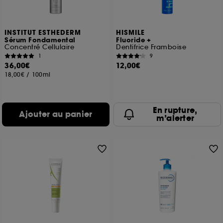
INSTITUT ESTHEDERM
HISMILE
Sérum Fondamental
Fluoride +
Concentré Cellulaire
Dentifrice Framboise
1
9
36,00€
12,00€
18,00€
/
100ml
En rupture,
Ajouter au panier
m’alerter