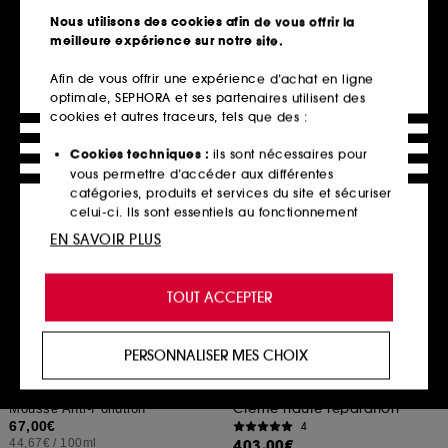
PA+++
73,00€
Nous utilisons des cookies afin de vous offrir la
Soin pores & brillance
14,60€
/
100ml
meilleure expérience sur notre site.
38
100,00€
Afin de vous offrir une expérience d’achat en ligne
3 teintes disponibles
optimale, SEPHORA et ses partenaires utilisent des
cookies et autres traceurs, tels que des :
En rupture,
Ajouter au panier
m’alerter
Cookies techniques :
ils sont nécessaires pour
vous permettre d’accéder aux différentes
catégories, produits et services du site et sécuriser
celui-ci. Ils sont essentiels au fonctionnement
technique du site et ne peuvent être désactivés.
EN SAVOIR PLUS
Cookies de personnalisation :
ils nous permettent
de vous offrir une expérience enrichie et
TOUT ACCEPTER
personnalisée en vous recommandant des
produits, des services et des contenus qui
répondent au mieux à vos préférences, et de vous
PERSONNALISER MES CHOIX
proposer des offres promotionnelles adaptées à
DIOR
CHANEL
Dior Prestige
L'EAU DE MOUSSE EAU
votre profil.
Recharge La Crème Texture Essentielle
NETTOYANTE
Crème haute réparation
Mousse Anti-Pollution
Cookies réseaux sociaux et publicité :
ils sont
67,00€
4
utilisés pour vous présenter du contenu susceptible
44,67€
/
100ml
403,00€