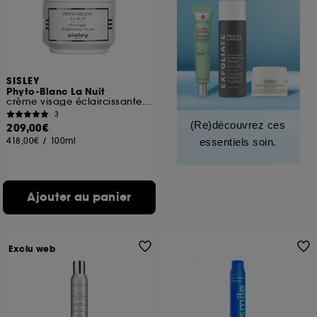
SISLEY
Phyto-Blanc La Nuit
crème visage éclaircissante anti-taches
3
(Re)découvrez ces
209,00€
418,00€
/
100ml
essentiels soin.
Ajouter au panier
Exclu web