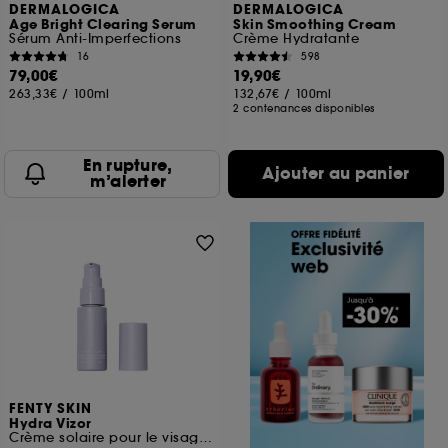
DERMALOGICA
DERMALOGICA
Age Bright Clearing Serum
Skin Smoothing Cream
Sérum Anti-Imperfections
Crème Hydratante
16
598
79,00€
19,90€
263,33€
/
100ml
132,67€
/
100ml
2 contenances disponibles
En rupture,
Ajouter au panier
m’alerter
FENTY SKIN
Hydra Vizor
Crème solaire pour le visage à la niacinamide avec SPF 30 minéral