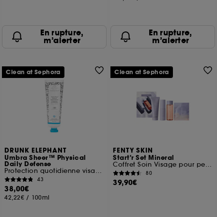
En rupture,
En rupture,
m’alerter
m’alerter
Clean at Sephora
Clean at Sephora
DRUNK ELEPHANT
FENTY SKIN
Umbra Sheer™ Physical
Start'r Set Mineral
Daily Defense
Coffret Soin Visage pour peau normale à grasse
Protection quotidienne visage SPF 30
80
43
39,90€
38,00€
42,22€
/
100ml