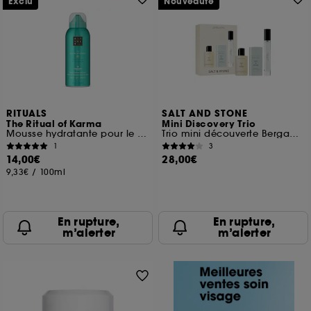
Exclu
Nouveauté
RITUALS
SALT AND STONE
The Ritual of Karma
Mini Discovery Trio
Mousse hydratante pour le corps
Trio mini découverte Bergamote et Hinoki
1
3
14,00€
28,00€
9,33€
/
100ml
En rupture,
En rupture,
m’alerter
m’alerter