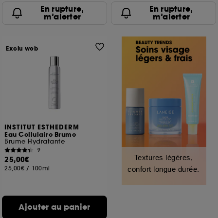
En rupture,
En rupture,
m’alerter
m’alerter
Exclu web
INSTITUT ESTHEDERM
Eau Cellulaire Brume
Brume Hydratante
9
Textures légères,
25,00€
25,00€
/
100ml
confort longue durée.
Ajouter au panier