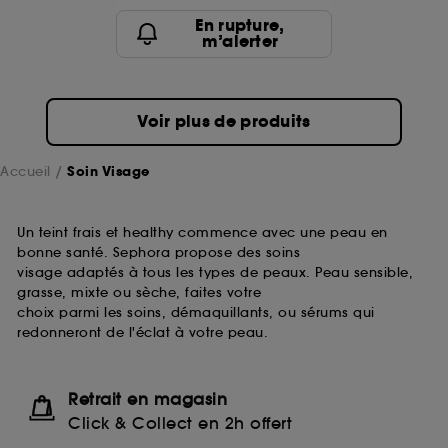
passe.
En rupture,
m’alerter
A l'exception des cookies techniques, le dépôt et la
lecture de ces traceurs requiert votre accord. Vous
pouvez personnaliser vos choix concernant le dépôt
Voir plus de produits
de ces cookies grâce au bouton "personnaliser mes
choix" ci-dessous ou décider de "tout accepter".
Sephora pourra associer les informations de
Accueil
Soin Visage
navigation collectées par ces Cookies, pour les
finalités acceptées, avec les données personnelles
collectées ou générées lors de votre activité en ligne
Un teint frais et healthy commence avec une peau en
ou en magasin. Pour refuser tous les cookies, cliques
bonne santé. Sephora propose des soins
sur "continuer sans accepter". Voous pouvez à tout
visage adaptés à tous les types de peaux. Peau sensible,
moment choisir de retirer votrte consentement. Si vous
grasse, mixte ou sèche, faites votre
souhaitez obtenir plus d'information sur les cookies
choix parmi les soins, démaquillants, ou sérums qui
utilisés,
cliquez
ici
.
redonneront de l'éclat à votre peau.
Retrait en magasin
Click & Collect en 2h offert