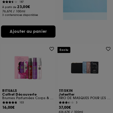
187
23,00€
À partir de
76,67€
/
100ml
3 contenances disponibles
Ajouter au panier
Exclu
RITUALS
111SKIN
Coffret Découverte
Jetsetter
Brumes Parfumées Corps & Cheveux
TRIO DE MASQUES POUR LES YEUX
103
3
16,00€
37,00€
616,67€
/
100ml