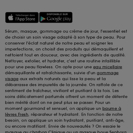
Sérum, masque, gommage ou crème de jour, l'essentiel est
de choisir un soin visage adapté à son type de peau. Pour
conserver l'éclat naturel de notre peau et soigner les
imperfections, on choisit des produits qui démaquillent et
nettoient tout en douceur, avec des ingrédients de qualité.
Nettoyer, exfolier, et hydrater, c'est une routine infaillible
pour une peau flawless. On opte pour une
eau micellaire
démaquillante et rafraîchissante, suivie d'un
gommage
visage
aux extraits naturels qui lisse la peau et la
débarrasse des impuretés de la journée. On raffole de ce
sentiment de fraîcheur, vivifiant et purifiant à la fois. Les
soins délicatement parfumés offrent un moment de détente
bien mérité dont on ne peut plus se passer. Pour un
moment gourmand et sensuel, on applique un
baume à
lèvres Fresh
, réparateur et hydratant. En fonction de notre
besoin, on applique un soin hydratant, purifiant, anti-âge,
ou encore matifiant. Envie de nouveautés ? On essaie le
masque au charbon Clinique
ou un
masque boue Sephora