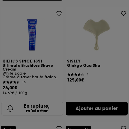
KIEHL'S SINCE 1851
SISLEY
Ultimate Brushless Shave
Ginkgo Gua Sha
Cream
White Eagle
4
Crème à raser haute fraîcheur
125,00€
16
26,00€
14,69€
/
100g
En rupture,
Ajouter au panier
m’alerter