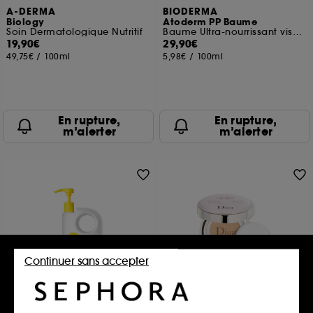
A-DERMA
BIODERMA
Biology
Atoderm PP Baume
Soin Dermatologique Nutritif
Baume Ultra-nourrissant visage et corps
19,90€
29,90€
49,75€
/
100ml
5,98€
/
100ml
En rupture,
En rupture,
m’alerter
m’alerter
Continuer sans accepter
SUPERGOOP!
DIOR
Play Everyday SPF 50
Capture Dreamskin Moist &
Perfect Cushion SPF 50
Lotion Solaire