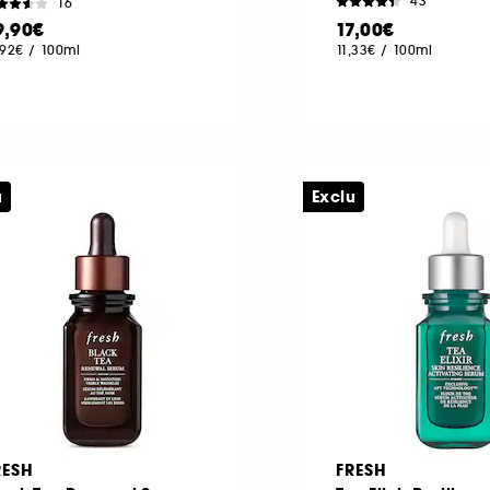
43
16
9,90€
17,00€
,92€
/
100ml
11,33€
/
100ml
u
Exclu
RESH
FRESH