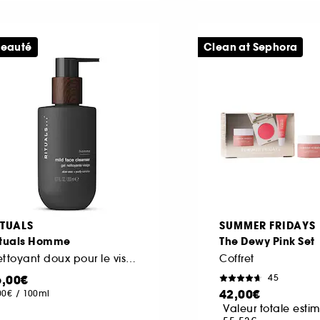
eauté
Clean at Sephora
ITUALS
SUMMER FRIDAYS
ituals Homme
The Dewy Pink Set
Nettoyant doux pour le visage
Coffret
6,00€
45
42,00€
00€
/
100ml
Valeur totale estim