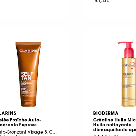
55,53€
LARINS
BIODERMA
lée Fraîche Auto-
Créaline Huile Mice
ronzante Express
Huile nettoyante
démaquillante ap
Auto-Bronzant Visage & Corps