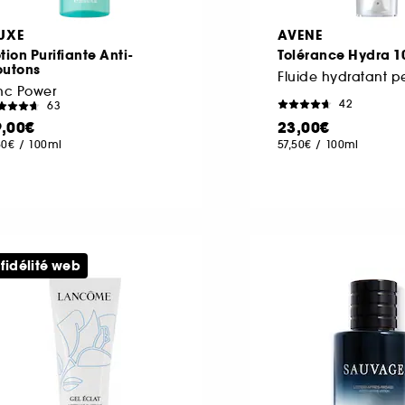
UXE
AVENE
tion Purifiante Anti-
Tolérance Hydra 1
outons
nc Power
42
63
9,00€
23,00€
50€
/
100ml
57,50€
/
100ml
 fidélité web