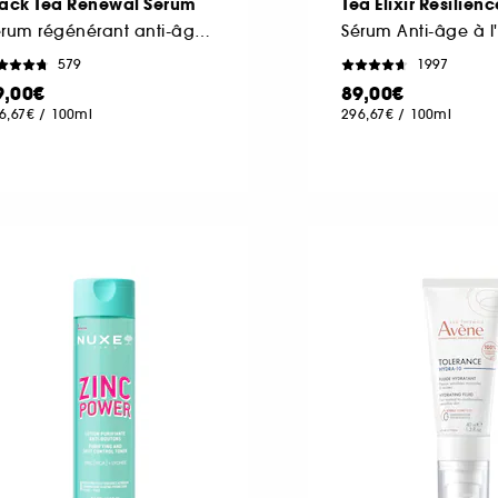
lack Tea Renewal Serum
Tea Elixir Resilien
Sérum régénérant anti-âge au thé noir
579
1997
9,00€
89,00€
6,67€
/
100ml
296,67€
/
100ml