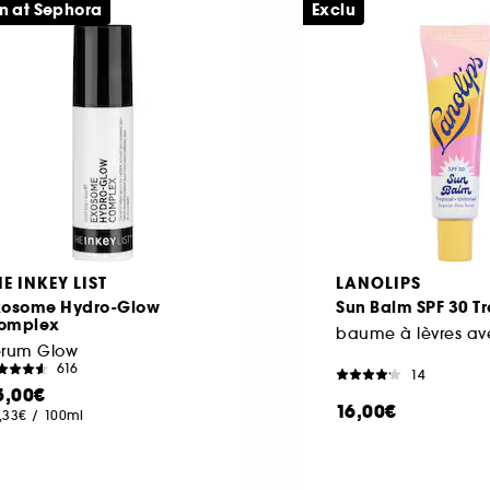
n at Sephora
Exclu
HE INKEY LIST
LANOLIPS
xosome Hydro-Glow
Sun Balm SPF 30 Tr
omplex
baume à lèvres av
érum Glow
616
14
5,00€
16,00€
,33€
/
100ml