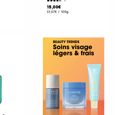
7
15,00€
33,07€
/
100g