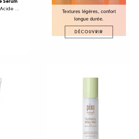
ce Serum
Sérum Anti-âge à l'Acide Hyaluronique
Textures légères, confort
longue durée.
DÉCOUVRIR