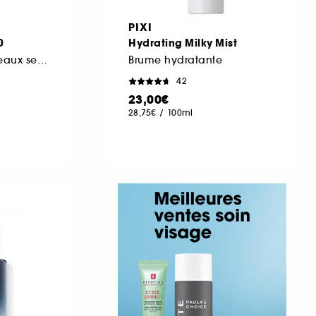
PIXI
0
Hydrating Milky Mist
Fluide hydratant peaux sensibles normales à mixtes
Brume hydratante
42
23,00€
28,75€
/
100ml