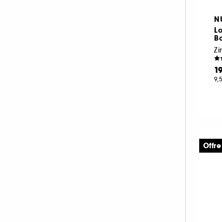
KORA ORGANICS (4)
N
KOSAS (3)
Lo
LA MER (54)
B
Zi
LANCASTER (28)
LANCÔME (61)
1
9,
LANEIGE (31)
LANOLIPS (17)
LA PRAIRIE (55)
LEONOR GREYL (2)
LIGHTINDERM (15)
Offre
LIVING PROOF (1)
M.A.C (12)
MAKEUP BY MARIO (2)
MAKE UP ERASER (1)
MARIO BADESCU (26)