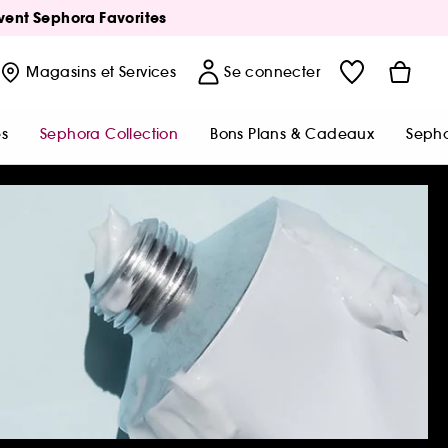
Avent Sephora Favorites
Magasins
et Services
Se connecter
s
Sephora Collection
Bons Plans & Cadeaux
Sepho