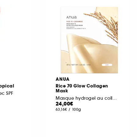
ANUA
opical
Rice 70 Glow Collagen
Mask
ec SPF
Masque hydrogel au collagène hydratation ultime
24,00€
63,16€
/
100g