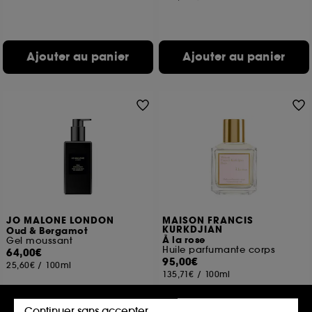
Ajouter au panier
Ajouter au panier
JO MALONE LONDON
MAISON FRANCIS
KURKDJIAN
Oud & Bergamot
À la rose
Gel moussant
Huile parfumante corps
64,00€
95,00€
25,60€
/
100ml
135,71€
/
100ml
Continuer sans accepter