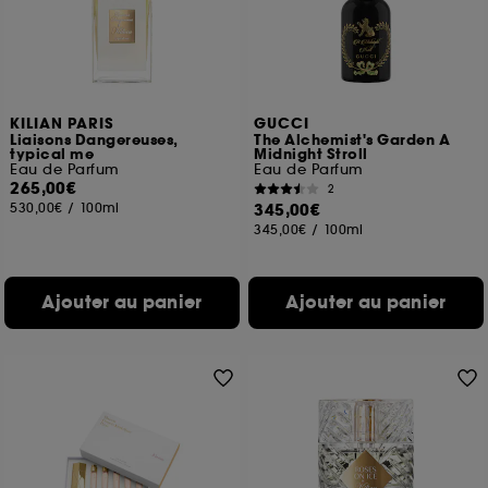
KILIAN PARIS
GUCCI
Liaisons Dangereuses,
The Alchemist's Garden A
typical me
Midnight Stroll
Eau de Parfum
Eau de Parfum
265,00€
2
530,00€
/
100ml
345,00€
345,00€
/
100ml
Ajouter au panier
Ajouter au panier