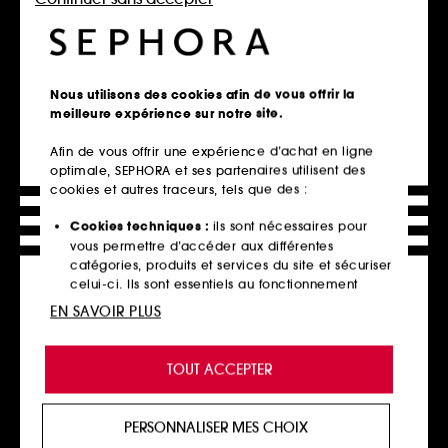
Ajouter au panier
Ajouter au panier
Nous utilisons des cookies afin de vous offrir la
meilleure expérience sur notre site.
Afin de vous offrir une expérience d’achat en ligne
optimale, SEPHORA et ses partenaires utilisent des
cookies et autres traceurs, tels que des :
Cookies techniques :
ils sont nécessaires pour
vous permettre d’accéder aux différentes
catégories, produits et services du site et sécuriser
MAISON FRANCIS
KILIAN PARIS
KURKDJIAN
Love, Don't Be Shy Extreme
celui-ci. Ils sont essentiels au fonctionnement
OUD satin mood
Eau de Parfum
technique du site et ne peuvent être désactivés.
Recharges
EN SAVOIR PLUS
2
Eau de parfum
389,00€
165,00€
Cookies de personnalisation :
ils nous permettent
377,67€
/
100ml
de vous offrir une expérience enrichie et
TOUT ACCEPTER
personnalisée en vous recommandant des
produits, des services et des contenus qui
répondent au mieux à vos préférences, et de vous
PERSONNALISER MES CHOIX
Ajouter au panier
Ajouter au panier
proposer des offres promotionnelles adaptées à