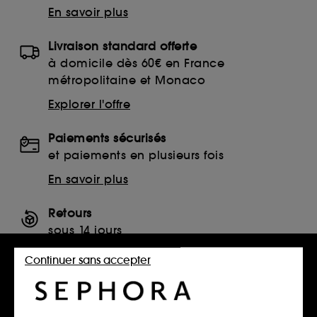
En savoir plus
Livraison standard offerte
à domicile dès 60€ en France
métropolitaine et Monaco
Explorer l'offre
Paiements sécurisés
et paiements en plusieurs fois
En savoir plus
Retours
sous 14 jours
Retourner mon article
Continuer sans accepter
SERVICES, CONTACT ET CONDITIONS DES OFFRES