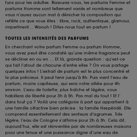
funs pour les adultes. Rassurez-vous, les parfums Femme et
parfums Homme sont tellement variés et nombreux que
vous n’aurez aucun mal à dénicher la composition qui
reflète ce que vous êtes : libre, rock, authentique, glamour,
impertinent... Waouh ! Dites-nous tout en parfum !
TOUTES LES INTENSITÉS DES PARFUMS
En cherchant votre parfum Femme ou parfum Homme,
vous avez peut-être constaté qu’une même fragrance peut
se décliner en ou en ... Et là, grande question : qu’est-ce
qui fait l’atout de chacune d’entre elles ? On vous partage
quelques infos ! L’extrait de parfum est le plus concentré et
le plus précieux. Il peut tenir jusqu’à 8h. Puis vient l’eau de
parfum, moins capiteuse, qui sera votre alliée pour 4h
environ. L’eau de toilette, plus fraîche et légère, vous
habillera de liberté pour 3h à 5h. Pas mal du tout ! Et l’
dans tout ça ? Voilà une catégorie à part qui appartient à
une famille olfactive bien précise : la famille Hespéridé. Elle
comprend essentiellement des senteurs d'agrumes. Très
légère, l’eau de Cologne s’affirme pour 2h à 3h. Cela dit,
aujourd’hui, elle est réinventée par de nombreuses maisons
pour une tenue et une puissance digne d’une eau de