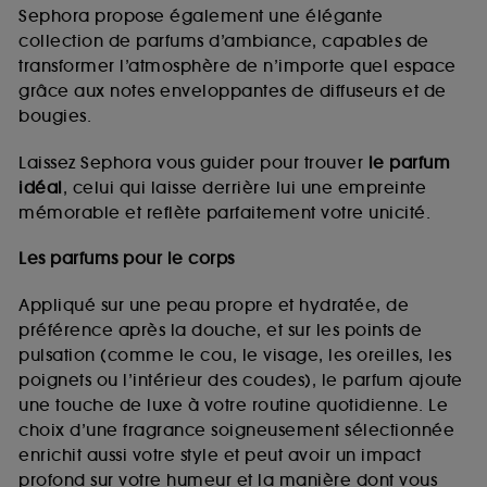
de vous plaire via des publicités, y compris sur des
Sephora propose également une élégante
sites tiers et sur les réseaux sociaux, sur la base
collection de parfums d’ambiance, capables de
des pages que vous avez consultées, de votre
transformer l’atmosphère de n’importe quel espace
navigation, et de l'historique de vos interactions.
grâce aux notes enveloppantes de diffuseurs et de
Cookies de mesure d’audience :
ils nous
bougies.
permettent de réaliser des statistiques de
fréquentation et de navigation sur notre site afin
Laissez Sephora vous guider pour trouver
le parfum
d’en améliorer la performance.
idéal
, celui qui laisse derrière lui une empreinte
Cookies de sécurisation des paiements en ligne :
mémorable et reflète parfaitement votre unicité.
ils nous permettent de lutter notamment contre les
fraudes aux moyens de paiement et les
Les parfums pour le corps
usurpations d’identité.
Appliqué sur une peau propre et hydratée, de
Cookies fonctionnels :
il s’agit de cookies
préférence après la douche, et sur les points de
permettant l’affichage et/ou la fourniture de
pulsation (comme le cou, le visage, les oreilles, les
certaines fonctionnalités du site, tel que les
cookies d’authentification qui sont utilisés afin de
poignets ou l’intérieur des coudes), le parfum ajoute
vous faire bénéficier de l’authentification
une touche de luxe à votre routine quotidienne. Le
prolongée vous permettant d’accéder à votre
choix d’une fragrance soigneusement sélectionnée
compte lors de votre prochaine visite sur le site
enrichit aussi votre style et peut avoir un impact
sans saisir à nouveau votre identifiant et mot de
profond sur votre humeur et la manière dont vous
passe.