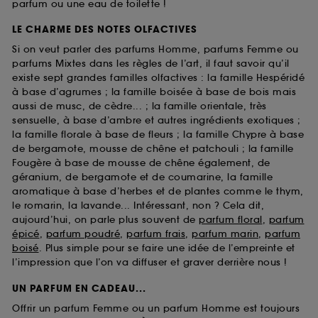
parfum ou une eau de toilette !
LE CHARME DES NOTES OLFACTIVES
Si on veut parler des parfums Homme, parfums Femme ou
parfums Mixtes dans les règles de l’art, il faut savoir qu’il
existe sept grandes familles olfactives : la famille Hespéridé
à base d’agrumes ; la famille boisée à base de bois mais
aussi de musc, de cèdre... ; la famille orientale, très
sensuelle, à base d’ambre et autres ingrédients exotiques ;
la famille florale à base de fleurs ; la famille Chypre à base
de bergamote, mousse de chêne et patchouli ; la famille
Fougère à base de mousse de chêne également, de
géranium, de bergamote et de coumarine, la famille
aromatique à base d’herbes et de plantes comme le thym,
le romarin, la lavande... Intéressant, non ? Cela dit,
aujourd’hui, on parle plus souvent de
parfum floral
,
parfum
épicé
,
parfum poudré
,
parfum frais
,
parfum marin
,
parfum
boisé
. Plus simple pour se faire une idée de l’empreinte et
l’impression que l’on va diffuser et graver derrière nous !
UN PARFUM EN CADEAU...
Offrir un parfum Femme ou un parfum Homme est toujours