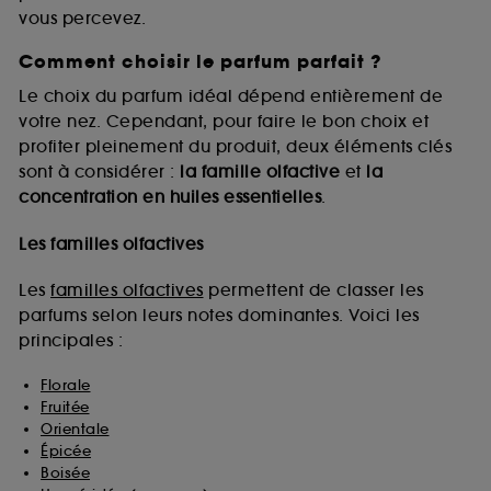
vous percevez.
Comment choisir le parfum parfait ?
A l'exception des cookies techniques, le dépôt et la
lecture de ces traceurs requiert votre accord. Vous
Le choix du parfum idéal dépend entièrement de
pouvez personnaliser vos choix concernant le dépôt
votre nez. Cependant, pour faire le bon choix et
de ces cookies grâce au bouton "personnaliser mes
profiter pleinement du produit, deux éléments clés
choix" ci-dessous ou décider de "tout accepter".
sont à considérer :
la famille olfactive
et
la
Sephora pourra associer les informations de
concentration en huiles essentielles
.
navigation collectées par ces Cookies, pour les
finalités acceptées, avec les données personnelles
collectées ou générées lors de votre activité en ligne
Les familles olfactives
ou en magasin. Pour refuser tous les cookies, cliques
sur "continuer sans accepter". Voous pouvez à tout
Les
familles olfactives
permettent de classer les
moment choisir de retirer votrte consentement. Si vous
parfums selon leurs notes dominantes. Voici les
souhaitez obtenir plus d'information sur les cookies
principales :
utilisés,
cliquez
ici
.
Florale
Fruitée
Orientale
Épicée
Boisée