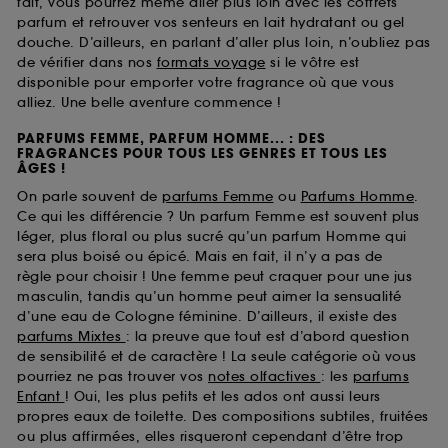
fait, vous pourrez même aller plus loin avec les coffrets
parfum et retrouver vos senteurs en lait hydratant ou gel
douche. D’ailleurs, en parlant d’aller plus loin, n’oubliez pas
de vérifier dans nos
formats voyage
si le vôtre est
disponible pour emporter votre fragrance où que vous
alliez. Une belle aventure commence !
PARFUMS FEMME, PARFUM HOMME... : DES
FRAGRANCES POUR TOUS LES GENRES ET TOUS LES
ÂGES !
On parle souvent de
parfums Femme
ou
Parfums Homme
.
Ce qui les différencie ? Un parfum Femme est souvent plus
léger, plus floral ou plus sucré qu’un parfum Homme qui
sera plus boisé ou épicé. Mais en fait, il n’y a pas de
règle pour choisir ! Une femme peut craquer pour une jus
masculin, tandis qu’un homme peut aimer la sensualité
d’une eau de Cologne féminine. D’ailleurs, il existe des
parfums Mixtes
: la preuve que tout est d’abord question
de sensibilité et de caractère ! La seule catégorie où vous
pourriez ne pas trouver vos
notes olfactives
: les
parfums
Enfant
! Oui, les plus petits et les ados ont aussi leurs
propres eaux de toilette. Des compositions subtiles, fruitées
ou plus affirmées, elles risqueront cependant d’être trop