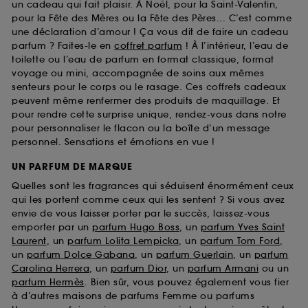
un cadeau qui fait plaisir. À Noël, pour la Saint-Valentin,
pour la Fête des Mères ou la Fête des Pères... C’est comme
une déclaration d’amour ! Ça vous dit de faire un cadeau
parfum ? Faites-le en
coffret parfum
! À l’intérieur, l’eau de
toilette ou l’eau de parfum en format classique, format
voyage ou mini, accompagnée de soins aux mêmes
senteurs pour le corps ou le rasage. Ces coffrets cadeaux
peuvent même renfermer des produits de maquillage. Et
pour rendre cette surprise unique, rendez-vous dans notre
pour personnaliser le flacon ou la boîte d’un message
personnel. Sensations et émotions en vue !
UN PARFUM DE MARQUE
Quelles sont les fragrances qui séduisent énormément ceux
qui les portent comme ceux qui les sentent ? Si vous avez
envie de vous laisser porter par le succès, laissez-vous
emporter par un
parfum Hugo Boss
, un
parfum Yves Saint
Laurent
, un
parfum Lolita Lempicka
, un
parfum Tom Ford
,
un
parfum Dolce Gabana
, un
parfum Guerlain
, un
parfum
Carolina Herrera
, un
parfum Dior
, un
parfum Armani
ou un
parfum Hermès
. Bien sûr, vous pouvez également vous fier
à d’autres maisons de parfums Femme ou parfums