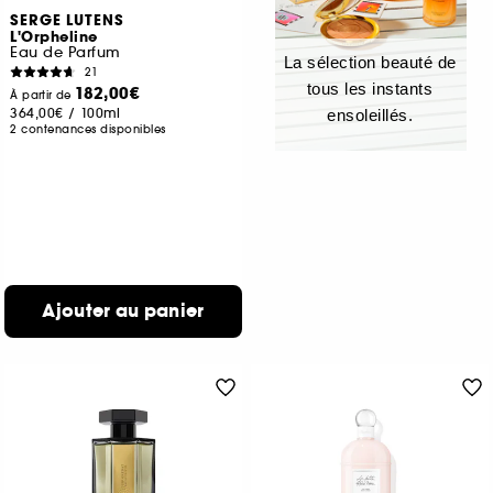
SERGE LUTENS
L'Orpheline
Eau de Parfum
La sélection beauté de
21
tous les instants
182,00€
À partir de
364,00€
/
100ml
ensoleillés.
2 contenances disponibles
Ajouter au panier