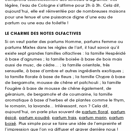
légère, l’eau de Cologne s’affirme pour 2h à 3h. Cela dit,
aujourd’hui, elle est réinventée par de nombreuses maisons
pour une tenue et une puissance digne d’une eau de
parfum ou une eau de toilette !
LE CHARME DES NOTES OLFACTIVES
Si on veut parler des parfums Homme, parfums Femme ou
parfums Mixtes dans les règles de l’art, il faut savoir qu’il
existe sept grandes familles olfactives : la famille Hespéridé
à base d’agrumes ; la famille boisée à base de bois mais
aussi de musc, de cèdre... ; la famille orientale, très
sensuelle, à base d’ambre et autres ingrédients exotiques ;
la famille florale à base de fleurs ; la famille Chypre à base
de bergamote, mousse de chêne et patchouli ; la famille
Fougère à base de mousse de chêne également, de
géranium, de bergamote et de coumarine, la famille
aromatique à base d’herbes et de plantes comme le thym,
le romarin, la lavande... Intéressant, non ? Cela dit,
aujourd’hui, on parle plus souvent de
parfum floral
,
parfum
épicé
,
parfum poudré
,
parfum frais
,
parfum marin
,
parfum
boisé
. Plus simple pour se faire une idée de l’empreinte et
l’impression que l’on va diffuser et graver derrière nous !