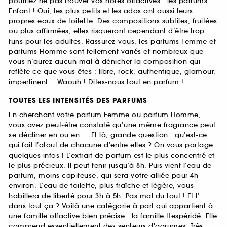
pourriez ne pas trouver vos
notes olfactives
: les
parfums
Enfant
! Oui, les plus petits et les ados ont aussi leurs
propres eaux de toilette. Des compositions subtiles, fruitées
ou plus affirmées, elles risqueront cependant d’être trop
funs pour les adultes. Rassurez-vous, les parfums Femme et
parfums Homme sont tellement variés et nombreux que
vous n’aurez aucun mal à dénicher la composition qui
reflète ce que vous êtes : libre, rock, authentique, glamour,
impertinent... Waouh ! Dites-nous tout en parfum !
TOUTES LES INTENSITÉS DES PARFUMS
En cherchant votre parfum Femme ou parfum Homme,
vous avez peut-être constaté qu’une même fragrance peut
se décliner en ou en ... Et là, grande question : qu’est-ce
qui fait l’atout de chacune d’entre elles ? On vous partage
quelques infos ! L’extrait de parfum est le plus concentré et
le plus précieux. Il peut tenir jusqu’à 8h. Puis vient l’eau de
parfum, moins capiteuse, qui sera votre alliée pour 4h
environ. L’eau de toilette, plus fraîche et légère, vous
habillera de liberté pour 3h à 5h. Pas mal du tout ! Et l’
dans tout ça ? Voilà une catégorie à part qui appartient à
une famille olfactive bien précise : la famille Hespéridé. Elle
comprend essentiellement des senteurs d'agrumes. Très