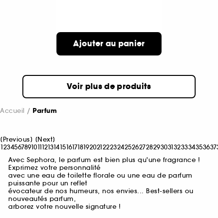
Ajouter au panier
Voir plus de produits
Accueil
Parfum
[
Previous
]
[
Next
]
1
2
3
4
5
6
7
8
9
10
11
12
13
14
15
16
17
18
19
20
21
22
23
24
25
26
27
28
29
30
31
32
33
34
35
36
37
Avec Sephora, le parfum est bien plus qu'une fragrance !
Exprimez votre personnalité
avec une eau de toilette florale ou une eau de parfum
puissante pour un reflet
évocateur de nos humeurs, nos envies... Best-sellers ou
nouveautés parfum,
arborez votre nouvelle signature !