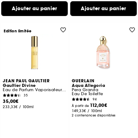
Ajouter au panier
Ajouter au panier
Edition limitée
JEAN PAUL GAULTIER
GUERLAIN
Gaultier Divine
Aqua Allegoria
Eau de Parfum Vaporisateur de Voyage
Pera Granita
Eau De Toilette
35
94
35,00€
112,00€
À partir de
233,33€
/
100ml
149,33€
/
100ml
2 contenances disponibles