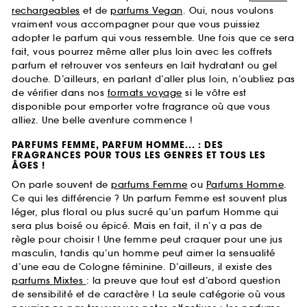
rechargeables
et de
parfums Vegan
. Oui, nous voulons
vraiment vous accompagner pour que vous puissiez
adopter le parfum qui vous ressemble. Une fois que ce sera
fait, vous pourrez même aller plus loin avec les coffrets
parfum et retrouver vos senteurs en lait hydratant ou gel
douche. D’ailleurs, en parlant d’aller plus loin, n’oubliez pas
de vérifier dans nos
formats voyage
si le vôtre est
disponible pour emporter votre fragrance où que vous
alliez. Une belle aventure commence !
PARFUMS FEMME, PARFUM HOMME... : DES
FRAGRANCES POUR TOUS LES GENRES ET TOUS LES
ÂGES !
On parle souvent de
parfums Femme
ou
Parfums Homme
.
Ce qui les différencie ? Un parfum Femme est souvent plus
léger, plus floral ou plus sucré qu’un parfum Homme qui
sera plus boisé ou épicé. Mais en fait, il n’y a pas de
règle pour choisir ! Une femme peut craquer pour une jus
masculin, tandis qu’un homme peut aimer la sensualité
d’une eau de Cologne féminine. D’ailleurs, il existe des
parfums Mixtes
: la preuve que tout est d’abord question
de sensibilité et de caractère ! La seule catégorie où vous