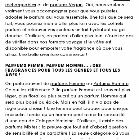
rechargeables
et de
parfums Vegan
. Oui, nous voulons
vraiment vous accompagner pour que vous puissiez
adopter le parfum qui vous ressemble. Une fois que ce sera
fait, vous pourrez même aller plus loin avec les coffrets
parfum et retrouver vos senteurs en lait hydratant ou gel
douche. D’ailleurs, en parlant d’aller plus loin, n’oubliez pas
de vérifier dans nos
formats voyage
si le vôtre est
disponible pour emporter votre fragrance où que vous
alliez. Une belle aventure commence !
PARFUMS FEMME, PARFUM HOMME... : DES
FRAGRANCES POUR TOUS LES GENRES ET TOUS LES
ÂGES !
On parle souvent de
parfums Femme
ou
Parfums Homme
.
Ce qui les différencie ? Un parfum Femme est souvent plus
léger, plus floral ou plus sucré qu’un parfum Homme qui
sera plus boisé ou épicé. Mais en fait, il n’y a pas de
règle pour choisir ! Une femme peut craquer pour une jus
masculin, tandis qu’un homme peut aimer la sensualité
d’une eau de Cologne féminine. D’ailleurs, il existe des
parfums Mixtes
: la preuve que tout est d’abord question
de sensibilité et de caractère ! La seule catégorie où vous