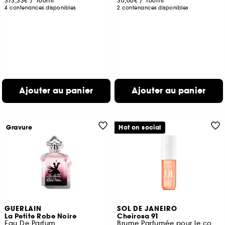
373,33€
/
100ml
30,00€
/
100ml
4 contenances disponibles
2 contenances disponibles
Ajouter au panier
Ajouter au panier
Gravure
Hot on social
GUERLAIN
SOL DE JANEIRO
La Petite Robe Noire
Cheirosa 91
Eau De Parfum
Brume Parfumée pour le corps et les cheveux