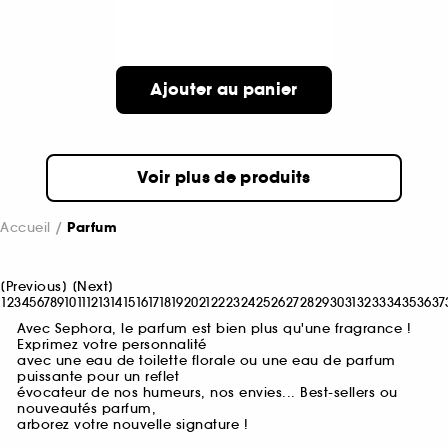
Ajouter au panier
Voir plus de produits
Accueil
Parfum
[
Previous
]
[
Next
]
1
2
3
4
5
6
7
8
9
10
11
12
13
14
15
16
17
18
19
20
21
22
23
24
25
26
27
28
29
30
31
32
33
34
35
36
37
Avec Sephora, le parfum est bien plus qu'une fragrance !
Exprimez votre personnalité
avec une eau de toilette florale ou une eau de parfum
puissante pour un reflet
évocateur de nos humeurs, nos envies... Best-sellers ou
nouveautés parfum,
arborez votre nouvelle signature !