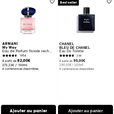
Best seller
ARMANI
CHANEL
My Way
BLEU DE CHANEL
Eau de Parfum florale rechargeable pour femme
Eau De Toilette
1954
239
82,00€
95,00€
À partir de
À partir de
273,33€
/
100ml
190,00€
/
100ml
4 contenances disponibles
3 contenances disponibles
Ajouter au panier
Ajouter au panier