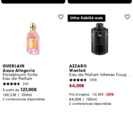
Offre fidélité web
GUERLAIN
AZZARO
Aqua Allegoria
Wanted
Florabloom Forte
Eau de Parfum Intense Fougère Orientale
Eau de Parfum
1058
265
84,00€
127,00€
À partir de
169,33€
/
100ml
Prix d'origine : 112,00€
-25%
84,00€
/
100ml
3 contenances disponibles
2 contenances disponibles