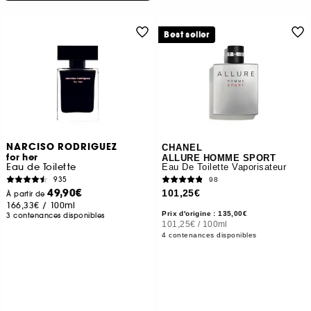
Best seller
NARCISO RODRIGUEZ
CHANEL
for her
ALLURE HOMME SPORT
Eau de Toilette
Eau De Toilette Vaporisateur
935
98
49,90€
101,25€
À partir de
166,33€
/
100ml
Prix d'origine : 135,00€
3 contenances disponibles
101,25€
/
100ml
4 contenances disponibles