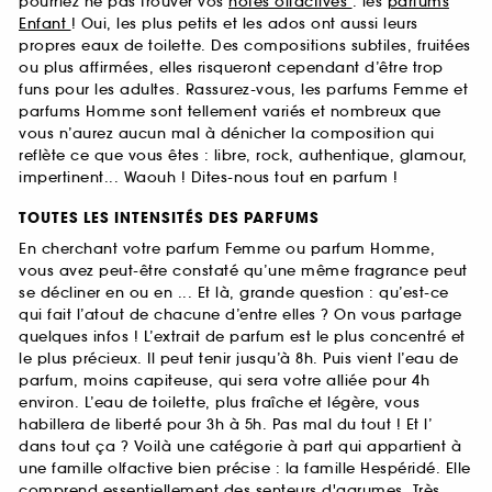
pourriez ne pas trouver vos
notes olfactives
: les
parfums
Enfant
! Oui, les plus petits et les ados ont aussi leurs
propres eaux de toilette. Des compositions subtiles, fruitées
ou plus affirmées, elles risqueront cependant d’être trop
funs pour les adultes. Rassurez-vous, les parfums Femme et
parfums Homme sont tellement variés et nombreux que
vous n’aurez aucun mal à dénicher la composition qui
reflète ce que vous êtes : libre, rock, authentique, glamour,
impertinent... Waouh ! Dites-nous tout en parfum !
TOUTES LES INTENSITÉS DES PARFUMS
En cherchant votre parfum Femme ou parfum Homme,
vous avez peut-être constaté qu’une même fragrance peut
se décliner en ou en ... Et là, grande question : qu’est-ce
qui fait l’atout de chacune d’entre elles ? On vous partage
quelques infos ! L’extrait de parfum est le plus concentré et
le plus précieux. Il peut tenir jusqu’à 8h. Puis vient l’eau de
parfum, moins capiteuse, qui sera votre alliée pour 4h
environ. L’eau de toilette, plus fraîche et légère, vous
habillera de liberté pour 3h à 5h. Pas mal du tout ! Et l’
dans tout ça ? Voilà une catégorie à part qui appartient à
une famille olfactive bien précise : la famille Hespéridé. Elle
comprend essentiellement des senteurs d'agrumes. Très