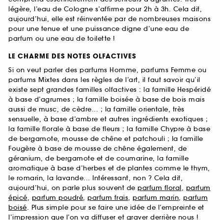
légère, l’eau de Cologne s’affirme pour 2h à 3h. Cela dit,
aujourd’hui, elle est réinventée par de nombreuses maisons
pour une tenue et une puissance digne d’une eau de
parfum ou une eau de toilette !
LE CHARME DES NOTES OLFACTIVES
Si on veut parler des parfums Homme, parfums Femme ou
parfums Mixtes dans les règles de l’art, il faut savoir qu’il
existe sept grandes familles olfactives : la famille Hespéridé
à base d’agrumes ; la famille boisée à base de bois mais
aussi de musc, de cèdre... ; la famille orientale, très
sensuelle, à base d’ambre et autres ingrédients exotiques ;
la famille florale à base de fleurs ; la famille Chypre à base
de bergamote, mousse de chêne et patchouli ; la famille
Fougère à base de mousse de chêne également, de
géranium, de bergamote et de coumarine, la famille
aromatique à base d’herbes et de plantes comme le thym,
le romarin, la lavande... Intéressant, non ? Cela dit,
aujourd’hui, on parle plus souvent de
parfum floral
,
parfum
épicé
,
parfum poudré
,
parfum frais
,
parfum marin
,
parfum
boisé
. Plus simple pour se faire une idée de l’empreinte et
l’impression que l’on va diffuser et graver derrière nous !