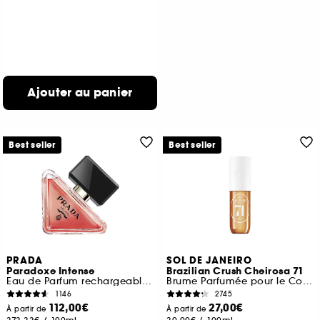
Ajouter au panier
Best seller
Best seller
PRADA
SOL DE JANEIRO
Paradoxe Intense
Brazilian Crush Cheirosa 71
Eau de Parfum rechargeable Florale Ambrée Boisée pour femme
Brume Parfumée pour le Corps et les cheveux
1146
2745
112,00€
27,00€
À partir de
À partir de