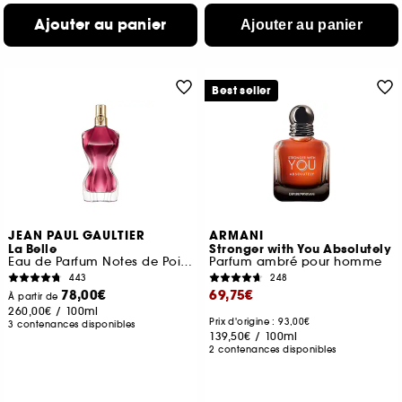
Ajouter au panier
Ajouter au panier
Best seller
JEAN PAUL GAULTIER
ARMANI
La Belle
Stronger with You Absolutely
Eau de Parfum Notes de Poire, Bergamote et Vanille
Parfum ambré pour homme
443
248
78,00€
69,75€
À partir de
260,00€
/
100ml
Prix d'origine : 93,00€
3 contenances disponibles
139,50€
/
100ml
2 contenances disponibles