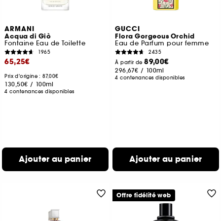
ARMANI
GUCCI
Acqua di Giò
Flora Gorgeous Orchid
Fontaine Eau de Toilette
Eau de Parfum pour femme
1965
2435
65,25€
89,00€
À partir de
296,67€
/
100ml
Prix d'origine : 87,00€
4 contenances disponibles
130,50€
/
100ml
4 contenances disponibles
Ajouter au panier
Ajouter au panier
Offre fidélité web