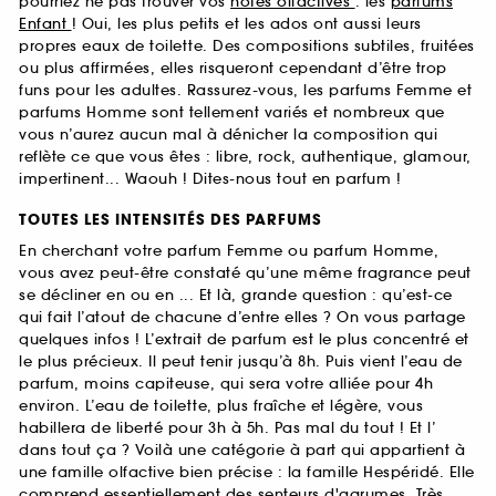
pourriez ne pas trouver vos
notes olfactives
: les
parfums
Enfant
! Oui, les plus petits et les ados ont aussi leurs
propres eaux de toilette. Des compositions subtiles, fruitées
ou plus affirmées, elles risqueront cependant d’être trop
funs pour les adultes. Rassurez-vous, les parfums Femme et
parfums Homme sont tellement variés et nombreux que
vous n’aurez aucun mal à dénicher la composition qui
reflète ce que vous êtes : libre, rock, authentique, glamour,
impertinent... Waouh ! Dites-nous tout en parfum !
TOUTES LES INTENSITÉS DES PARFUMS
En cherchant votre parfum Femme ou parfum Homme,
vous avez peut-être constaté qu’une même fragrance peut
se décliner en ou en ... Et là, grande question : qu’est-ce
qui fait l’atout de chacune d’entre elles ? On vous partage
quelques infos ! L’extrait de parfum est le plus concentré et
le plus précieux. Il peut tenir jusqu’à 8h. Puis vient l’eau de
parfum, moins capiteuse, qui sera votre alliée pour 4h
environ. L’eau de toilette, plus fraîche et légère, vous
habillera de liberté pour 3h à 5h. Pas mal du tout ! Et l’
dans tout ça ? Voilà une catégorie à part qui appartient à
une famille olfactive bien précise : la famille Hespéridé. Elle
comprend essentiellement des senteurs d'agrumes. Très