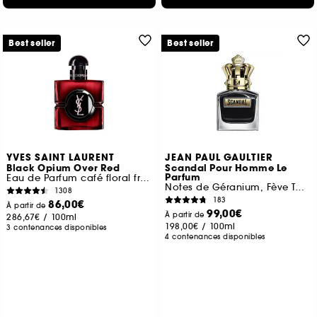
Best seller
Best seller
YVES SAINT LAURENT
JEAN PAUL GAULTIER
Black Opium Over Red
Scandal Pour Homme Le
Parfum
Eau de Parfum café floral fruité pour femme
Notes de Géranium, Fève Tonka, Bois de Santal
1308
183
86,00€
À partir de
99,00€
À partir de
286,67€
/
100ml
198,00€
/
100ml
3 contenances disponibles
4 contenances disponibles