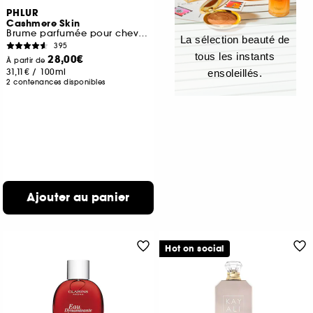
PHLUR
Cashmere Skin
Brume parfumée pour cheveux et corps
La sélection beauté de
395
tous les instants
28,00€
À partir de
31,11€
/
100ml
ensoleillés.
2 contenances disponibles
Ajouter au panier
Hot on social