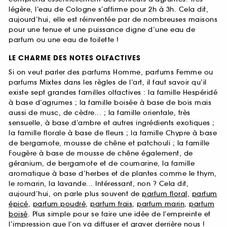
légère, l’eau de Cologne s’affirme pour 2h à 3h. Cela dit,
aujourd’hui, elle est réinventée par de nombreuses maisons
pour une tenue et une puissance digne d’une eau de
parfum ou une eau de toilette !
LE CHARME DES NOTES OLFACTIVES
Si on veut parler des parfums Homme, parfums Femme ou
parfums Mixtes dans les règles de l’art, il faut savoir qu’il
existe sept grandes familles olfactives : la famille Hespéridé
à base d’agrumes ; la famille boisée à base de bois mais
aussi de musc, de cèdre... ; la famille orientale, très
sensuelle, à base d’ambre et autres ingrédients exotiques ;
la famille florale à base de fleurs ; la famille Chypre à base
de bergamote, mousse de chêne et patchouli ; la famille
Fougère à base de mousse de chêne également, de
géranium, de bergamote et de coumarine, la famille
aromatique à base d’herbes et de plantes comme le thym,
le romarin, la lavande... Intéressant, non ? Cela dit,
aujourd’hui, on parle plus souvent de
parfum floral
,
parfum
épicé
,
parfum poudré
,
parfum frais
,
parfum marin
,
parfum
boisé
. Plus simple pour se faire une idée de l’empreinte et
l’impression que l’on va diffuser et graver derrière nous !