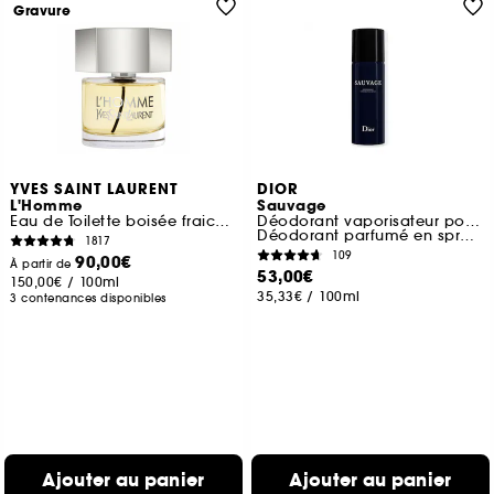
Gravure
YVES SAINT LAURENT
DIOR
L'Homme
Sauvage
Eau de Toilette boisée fraiche pour homme
Déodorant vaporisateur pour homme
Déodorant parfumé en spray 150 ml
1817
109
90,00€
À partir de
53,00€
150,00€
/
100ml
35,33€
/
100ml
3 contenances disponibles
Ajouter au panier
Ajouter au panier