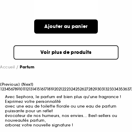
Ajouter au panier
Voir plus de produits
Accueil
Parfum
[
Previous
]
[
Next
]
1
2
3
4
5
6
7
8
9
10
11
12
13
14
15
16
17
18
19
20
21
22
23
24
25
26
27
28
29
30
31
32
33
34
35
36
37
Avec Sephora, le parfum est bien plus qu'une fragrance !
Exprimez votre personnalité
avec une eau de toilette florale ou une eau de parfum
puissante pour un reflet
évocateur de nos humeurs, nos envies... Best-sellers ou
nouveautés parfum,
arborez votre nouvelle signature !