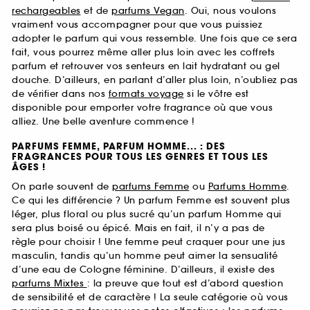
rechargeables
et de
parfums Vegan
. Oui, nous voulons
vraiment vous accompagner pour que vous puissiez
adopter le parfum qui vous ressemble. Une fois que ce sera
fait, vous pourrez même aller plus loin avec les coffrets
parfum et retrouver vos senteurs en lait hydratant ou gel
douche. D’ailleurs, en parlant d’aller plus loin, n’oubliez pas
de vérifier dans nos
formats voyage
si le vôtre est
disponible pour emporter votre fragrance où que vous
alliez. Une belle aventure commence !
PARFUMS FEMME, PARFUM HOMME... : DES
FRAGRANCES POUR TOUS LES GENRES ET TOUS LES
ÂGES !
On parle souvent de
parfums Femme
ou
Parfums Homme
.
Ce qui les différencie ? Un parfum Femme est souvent plus
léger, plus floral ou plus sucré qu’un parfum Homme qui
sera plus boisé ou épicé. Mais en fait, il n’y a pas de
règle pour choisir ! Une femme peut craquer pour une jus
masculin, tandis qu’un homme peut aimer la sensualité
d’une eau de Cologne féminine. D’ailleurs, il existe des
parfums Mixtes
: la preuve que tout est d’abord question
de sensibilité et de caractère ! La seule catégorie où vous