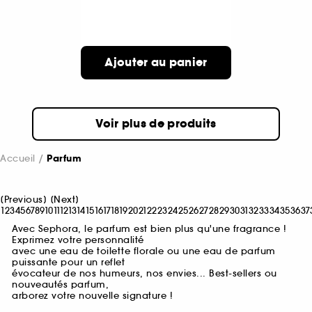
Ajouter au panier
Voir plus de produits
Accueil
Parfum
[
Previous
]
[
Next
]
1
2
3
4
5
6
7
8
9
10
11
12
13
14
15
16
17
18
19
20
21
22
23
24
25
26
27
28
29
30
31
32
33
34
35
36
37
Avec Sephora, le parfum est bien plus qu'une fragrance !
Exprimez votre personnalité
avec une eau de toilette florale ou une eau de parfum
puissante pour un reflet
évocateur de nos humeurs, nos envies... Best-sellers ou
nouveautés parfum,
arborez votre nouvelle signature !