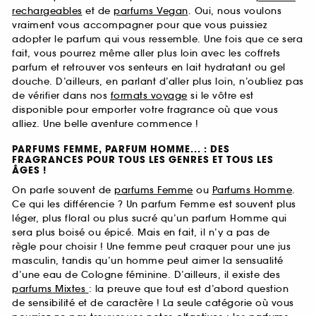
rechargeables
et de
parfums Vegan
. Oui, nous voulons
vraiment vous accompagner pour que vous puissiez
adopter le parfum qui vous ressemble. Une fois que ce sera
fait, vous pourrez même aller plus loin avec les coffrets
parfum et retrouver vos senteurs en lait hydratant ou gel
douche. D’ailleurs, en parlant d’aller plus loin, n’oubliez pas
de vérifier dans nos
formats voyage
si le vôtre est
disponible pour emporter votre fragrance où que vous
alliez. Une belle aventure commence !
PARFUMS FEMME, PARFUM HOMME... : DES
FRAGRANCES POUR TOUS LES GENRES ET TOUS LES
ÂGES !
On parle souvent de
parfums Femme
ou
Parfums Homme
.
Ce qui les différencie ? Un parfum Femme est souvent plus
léger, plus floral ou plus sucré qu’un parfum Homme qui
sera plus boisé ou épicé. Mais en fait, il n’y a pas de
règle pour choisir ! Une femme peut craquer pour une jus
masculin, tandis qu’un homme peut aimer la sensualité
d’une eau de Cologne féminine. D’ailleurs, il existe des
parfums Mixtes
: la preuve que tout est d’abord question
de sensibilité et de caractère ! La seule catégorie où vous