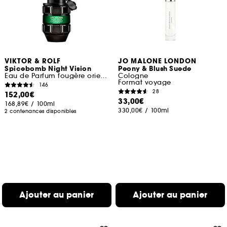
VIKTOR & ROLF
JO MALONE LONDON
Spicebomb Night Vision
Peony & Blush Suede
Eau de Parfum fougère orientale pour Homme
Cologne
Format voyage
146
28
152,00€
33,00€
168,89€
/
100ml
330,00€
/
100ml
2 contenances disponibles
Ajouter au panier
Ajouter au panier