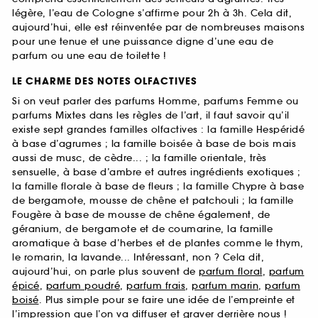
légère, l’eau de Cologne s’affirme pour 2h à 3h. Cela dit,
aujourd’hui, elle est réinventée par de nombreuses maisons
pour une tenue et une puissance digne d’une eau de
parfum ou une eau de toilette !
LE CHARME DES NOTES OLFACTIVES
Si on veut parler des parfums Homme, parfums Femme ou
parfums Mixtes dans les règles de l’art, il faut savoir qu’il
existe sept grandes familles olfactives : la famille Hespéridé
à base d’agrumes ; la famille boisée à base de bois mais
aussi de musc, de cèdre... ; la famille orientale, très
sensuelle, à base d’ambre et autres ingrédients exotiques ;
la famille florale à base de fleurs ; la famille Chypre à base
de bergamote, mousse de chêne et patchouli ; la famille
Fougère à base de mousse de chêne également, de
géranium, de bergamote et de coumarine, la famille
aromatique à base d’herbes et de plantes comme le thym,
le romarin, la lavande... Intéressant, non ? Cela dit,
aujourd’hui, on parle plus souvent de
parfum floral
,
parfum
épicé
,
parfum poudré
,
parfum frais
,
parfum marin
,
parfum
boisé
. Plus simple pour se faire une idée de l’empreinte et
l’impression que l’on va diffuser et graver derrière nous !