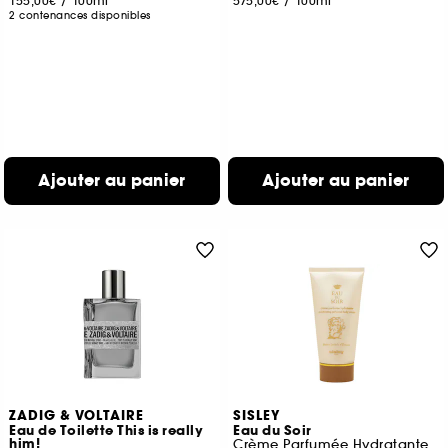
155,00€
/
100ml
575,00€
/
100ml
2 contenances disponibles
Ajouter au panier
Ajouter au panier
ZADIG & VOLTAIRE
SISLEY
Eau de Toilette This is really
Eau du Soir
him!
Crème Parfumée Hydratante