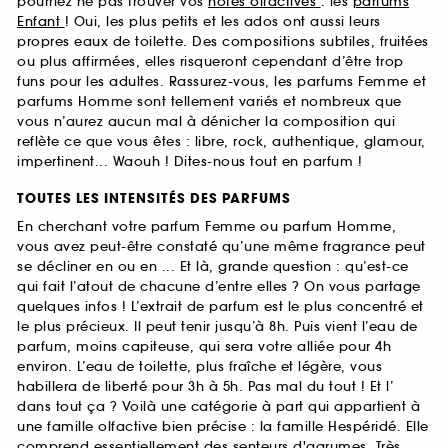
pourriez ne pas trouver vos
notes olfactives
: les
parfums
Enfant
! Oui, les plus petits et les ados ont aussi leurs
propres eaux de toilette. Des compositions subtiles, fruitées
ou plus affirmées, elles risqueront cependant d’être trop
funs pour les adultes. Rassurez-vous, les parfums Femme et
parfums Homme sont tellement variés et nombreux que
vous n’aurez aucun mal à dénicher la composition qui
reflète ce que vous êtes : libre, rock, authentique, glamour,
impertinent... Waouh ! Dites-nous tout en parfum !
TOUTES LES INTENSITÉS DES PARFUMS
En cherchant votre parfum Femme ou parfum Homme,
vous avez peut-être constaté qu’une même fragrance peut
se décliner en ou en ... Et là, grande question : qu’est-ce
qui fait l’atout de chacune d’entre elles ? On vous partage
quelques infos ! L’extrait de parfum est le plus concentré et
le plus précieux. Il peut tenir jusqu’à 8h. Puis vient l’eau de
parfum, moins capiteuse, qui sera votre alliée pour 4h
environ. L’eau de toilette, plus fraîche et légère, vous
habillera de liberté pour 3h à 5h. Pas mal du tout ! Et l’
dans tout ça ? Voilà une catégorie à part qui appartient à
une famille olfactive bien précise : la famille Hespéridé. Elle
comprend essentiellement des senteurs d'agrumes. Très