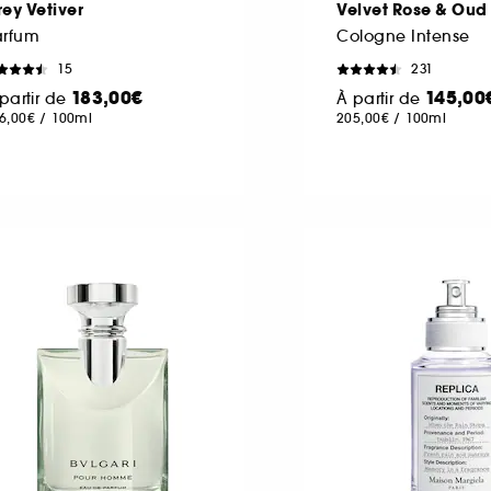
ey Vetiver
Velvet Rose & Oud
arfum
Cologne Intense
15
231
183,00€
145,00
partir de
À partir de
6,00€
/
100ml
205,00€
/
100ml