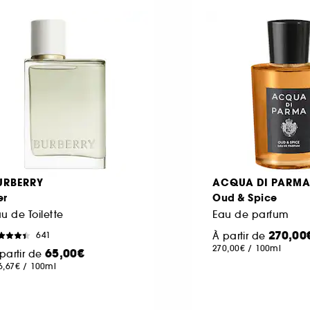
URBERRY
ACQUA DI PARM
er
Oud & Spice
u de Toilette
Eau de parfum
270,00
À partir de
641
270,00€
/
100ml
65,00€
partir de
6,67€
/
100ml