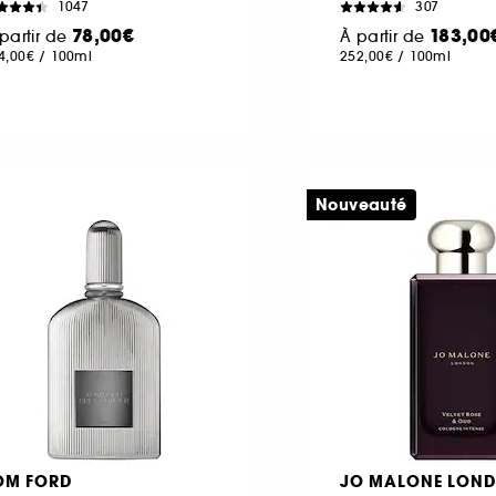
1047
307
78,00€
183,00
partir de
À partir de
4,00€
/
100ml
252,00€
/
100ml
Nouveauté
OM FORD
JO MALONE LON