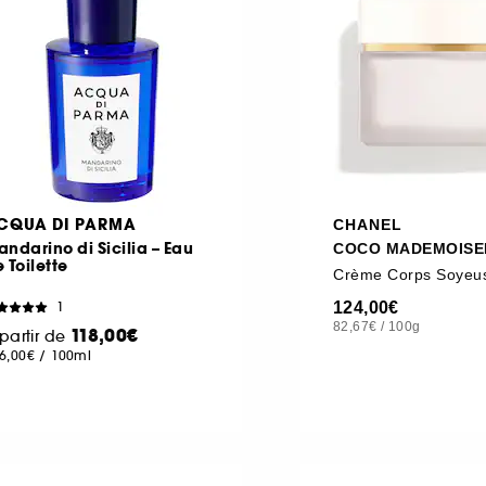
CQUA DI PARMA
CHANEL
ndarino di Sicilia – Eau
COCO MADEMOISE
 Toilette
Crème Corps Soyeu
124,00€
1
82,67€
/
100g
118,00€
partir de
6,00€
/
100ml