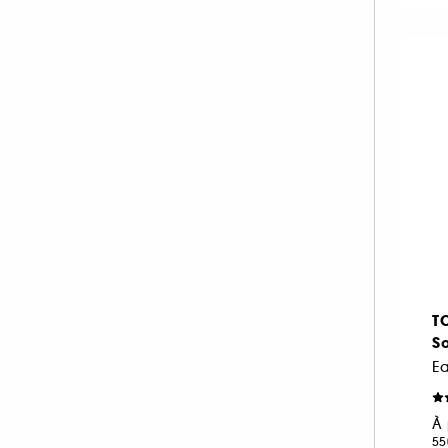
FENTY FRAGRANCE (1)
FENTY HAIR (1)
FENTY SKIN (3)
FLORAL STREET (1)
GISOU (12)
GIVENCHY (61)
GLOSSIER (15)
GUCCI (59)
GUERLAIN (97)
GUY LAROCHE (4)
HAIR RITUEL BY SISLEY (1)
T
So
HERMÈS (100)
E
HOLLISTER (14)
HUDA BEAUTY (1)
À 
HUGO BOSS (40)
55