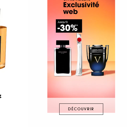
A
€
DÉCOUVRIR