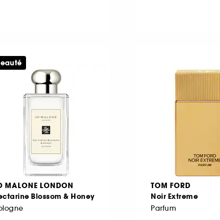
eauté
O MALONE LONDON
TOM FORD
ectarine Blossom & Honey
Noir Extreme
ologne
Parfum