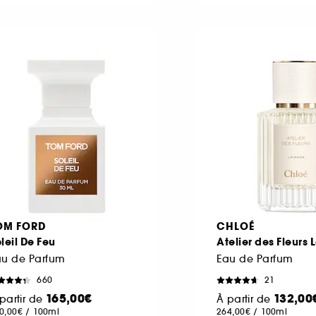
OM FORD
CHLOÉ
leil De Feu
Atelier des Fleurs
au de Parfum
Eau de Parfum
660
21
165,00€
132,00
partir de
À partir de
0,00€
/
100ml
264,00€
/
100ml