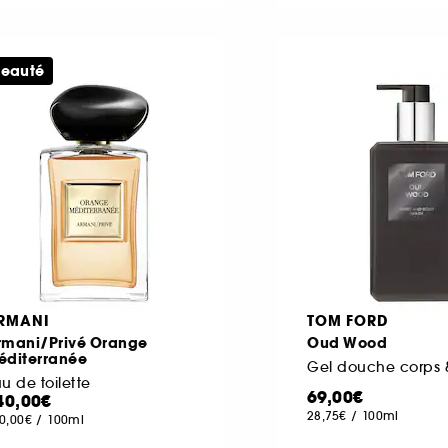
eauté
RMANI
TOM FORD
rmani/Privé Orange
Oud Wood
éditerranée
Gel douche corps 
u de toilette
69,00€
40,00€
28,75€
/
100ml
0,00€
/
100ml