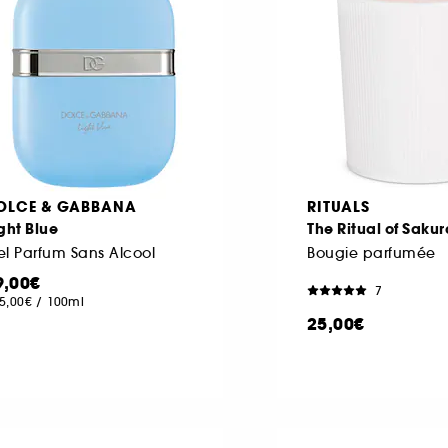
OLCE & GABBANA
RITUALS
ght Blue
The Ritual of Sakur
l Parfum Sans Alcool
Bougie parfumée
9,00€
7
5,00€
/
100ml
25,00€