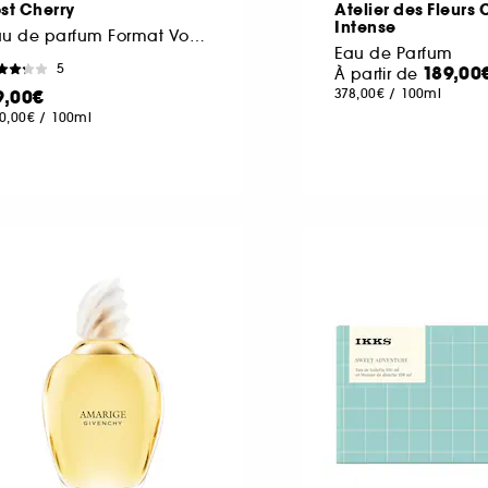
st Cherry
Atelier des Fleurs
Intense
Eau de parfum Format Voyage
Eau de Parfum
5
189,00
À partir de
9,00€
378,00€
/
100ml
0,00€
/
100ml