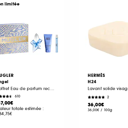
on limitée
UGLER
HERMÈS
ngel
H24
Coffret Eau de parfum rechargeable pour femme
610
2
37,00€
36,00€
aleur totale estimée :
36,00€
/
100g
84,75€