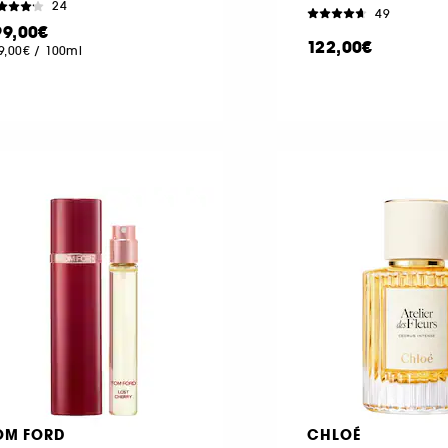
24
49
99,00€
122,00€
9,00€
/
100ml
OM FORD
CHLOÉ