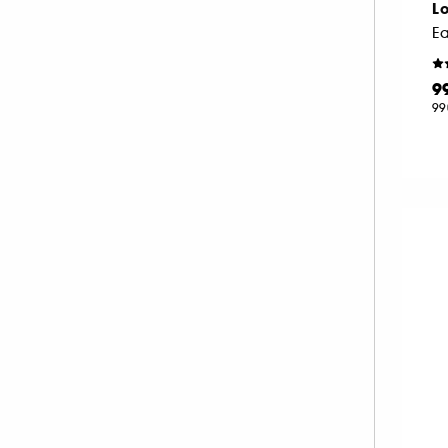
Lo
NEOM ORGANICS LONDON (4)
NINA RICCI (16)
NUXE (12)
9
99
ONLY THE BRAVE (1)
OUAI (6)
PENHALIGON'S (59)
PHLUR (26)
PRADA (27)
RABANNE FRAGRANCES (55)
RARE BEAUTY (11)
REMINISCENCE (17)
RITUALS (26)
ROCHAS (25)
SALT AND STONE (4)
SERGE LUTENS (22)