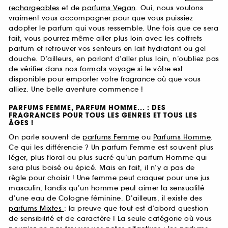
rechargeables
et de
parfums Vegan
. Oui, nous voulons
vraiment vous accompagner pour que vous puissiez
adopter le parfum qui vous ressemble. Une fois que ce sera
fait, vous pourrez même aller plus loin avec les coffrets
parfum et retrouver vos senteurs en lait hydratant ou gel
douche. D’ailleurs, en parlant d’aller plus loin, n’oubliez pas
de vérifier dans nos
formats voyage
si le vôtre est
disponible pour emporter votre fragrance où que vous
alliez. Une belle aventure commence !
PARFUMS FEMME, PARFUM HOMME... : DES
FRAGRANCES POUR TOUS LES GENRES ET TOUS LES
ÂGES !
On parle souvent de
parfums Femme
ou
Parfums Homme
.
Ce qui les différencie ? Un parfum Femme est souvent plus
léger, plus floral ou plus sucré qu’un parfum Homme qui
sera plus boisé ou épicé. Mais en fait, il n’y a pas de
règle pour choisir ! Une femme peut craquer pour une jus
masculin, tandis qu’un homme peut aimer la sensualité
d’une eau de Cologne féminine. D’ailleurs, il existe des
parfums Mixtes
: la preuve que tout est d’abord question
de sensibilité et de caractère ! La seule catégorie où vous