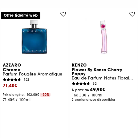
Offre fidélité web
AZZARO
KENZO
Chrome
Flower By Kenzo Cherry
Poppy
Parfum Fougère Aromatique
Eau de Parfum Notes Florales Fruitées
152
62
71,40€
49,90€
À partir de
Prix d'origine : 102,00€
-30%
166,33€
/
100ml
71,40€
/
100ml
2 contenances disponibles