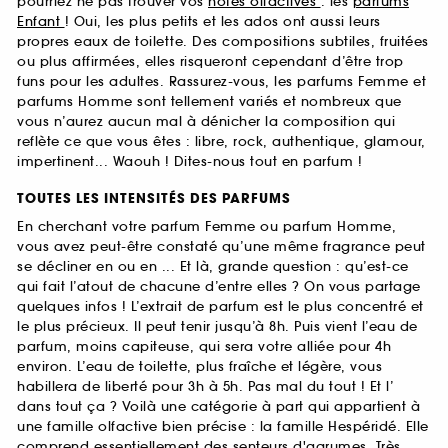
pourriez ne pas trouver vos
notes olfactives
: les
parfums
Enfant
! Oui, les plus petits et les ados ont aussi leurs
propres eaux de toilette. Des compositions subtiles, fruitées
ou plus affirmées, elles risqueront cependant d’être trop
funs pour les adultes. Rassurez-vous, les parfums Femme et
parfums Homme sont tellement variés et nombreux que
vous n’aurez aucun mal à dénicher la composition qui
reflète ce que vous êtes : libre, rock, authentique, glamour,
impertinent... Waouh ! Dites-nous tout en parfum !
TOUTES LES INTENSITÉS DES PARFUMS
En cherchant votre parfum Femme ou parfum Homme,
vous avez peut-être constaté qu’une même fragrance peut
se décliner en ou en ... Et là, grande question : qu’est-ce
qui fait l’atout de chacune d’entre elles ? On vous partage
quelques infos ! L’extrait de parfum est le plus concentré et
le plus précieux. Il peut tenir jusqu’à 8h. Puis vient l’eau de
parfum, moins capiteuse, qui sera votre alliée pour 4h
environ. L’eau de toilette, plus fraîche et légère, vous
habillera de liberté pour 3h à 5h. Pas mal du tout ! Et l’
dans tout ça ? Voilà une catégorie à part qui appartient à
une famille olfactive bien précise : la famille Hespéridé. Elle
comprend essentiellement des senteurs d'agrumes. Très