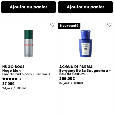
Ajouter au panier
Ajouter au panier
Nouveauté
HUGO BOSS
ACQUA DI PARMA
Hugo Man
Bergamotto La Spugnatura –
Eau de Parfum
Déodorant Spray Homme Acidulé et Herbacé
255,00€
2
37,00€
86,44€
/
100ml
24,67€
/
100ml