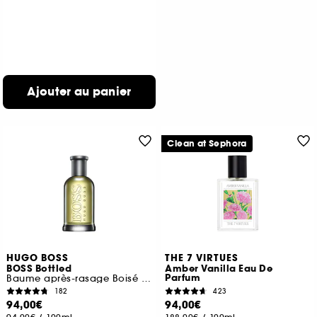
Ajouter au panier
Clean at Sephora
HUGO BOSS
THE 7 VIRTUES
BOSS Bottled
Amber Vanilla Eau De
Parfum
Baume après-rasage Boisé et Oriental
182
423
94,00€
94,00€