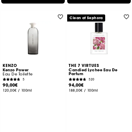
Clean at Sephora
KENZO
THE 7 VIRTUES
Kenzo Power
Candied Lychee Eau De
Parfum
Eau De Toilette
5
520
90,00€
94,00€
120,00€
/
100ml
188,00€
/
100ml