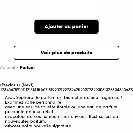
Ajouter au panier
Voir plus de produits
Accueil
Parfum
[
Previous
]
[
Next
]
1
2
3
4
5
6
7
8
9
10
11
12
13
14
15
16
17
18
19
20
21
22
23
24
25
26
27
28
29
30
31
32
33
34
35
36
37
Avec Sephora, le parfum est bien plus qu'une fragrance !
Exprimez votre personnalité
avec une eau de toilette florale ou une eau de parfum
puissante pour un reflet
évocateur de nos humeurs, nos envies... Best-sellers ou
nouveautés parfum,
arborez votre nouvelle signature !