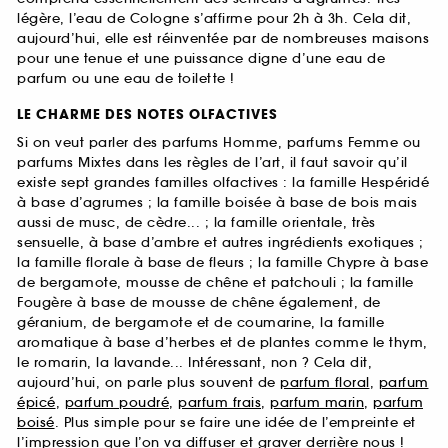
légère, l’eau de Cologne s’affirme pour 2h à 3h. Cela dit,
aujourd’hui, elle est réinventée par de nombreuses maisons
pour une tenue et une puissance digne d’une eau de
parfum ou une eau de toilette !
LE CHARME DES NOTES OLFACTIVES
Si on veut parler des parfums Homme, parfums Femme ou
parfums Mixtes dans les règles de l’art, il faut savoir qu’il
existe sept grandes familles olfactives : la famille Hespéridé
à base d’agrumes ; la famille boisée à base de bois mais
aussi de musc, de cèdre... ; la famille orientale, très
sensuelle, à base d’ambre et autres ingrédients exotiques ;
la famille florale à base de fleurs ; la famille Chypre à base
de bergamote, mousse de chêne et patchouli ; la famille
Fougère à base de mousse de chêne également, de
géranium, de bergamote et de coumarine, la famille
aromatique à base d’herbes et de plantes comme le thym,
le romarin, la lavande... Intéressant, non ? Cela dit,
aujourd’hui, on parle plus souvent de
parfum floral
,
parfum
épicé
,
parfum poudré
,
parfum frais
,
parfum marin
,
parfum
boisé
. Plus simple pour se faire une idée de l’empreinte et
l’impression que l’on va diffuser et graver derrière nous !