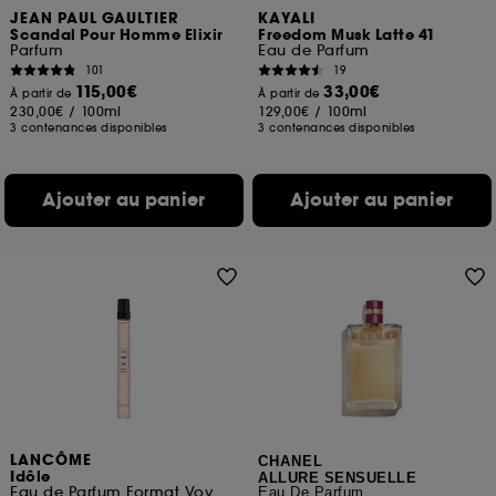
JEAN PAUL GAULTIER
KAYALI
Scandal Pour Homme Elixir
Freedom Musk Latte 41
Parfum
Eau de Parfum
101
19
115,00€
33,00€
À partir de
À partir de
230,00€
/
100ml
129,00€
/
100ml
3 contenances disponibles
3 contenances disponibles
Ajouter au panier
Ajouter au panier
LANCÔME
CHANEL
Idôle
ALLURE SENSUELLE
Eau de Parfum Format Voyage
Eau De Parfum