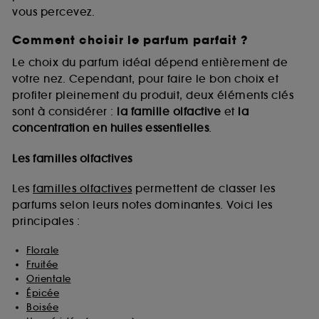
vous percevez.
Comment choisir le parfum parfait ?
A l'exception des cookies techniques, le dépôt et la
lecture de ces traceurs requiert votre accord. Vous
Le choix du parfum idéal dépend entièrement de
pouvez personnaliser vos choix concernant le dépôt
votre nez. Cependant, pour faire le bon choix et
de ces cookies grâce au bouton "personnaliser mes
profiter pleinement du produit, deux éléments clés
choix" ci-dessous ou décider de "tout accepter".
sont à considérer :
la famille olfactive
et
la
Sephora pourra associer les informations de
concentration en huiles essentielles
.
navigation collectées par ces Cookies, pour les
finalités acceptées, avec les données personnelles
collectées ou générées lors de votre activité en ligne
Les familles olfactives
ou en magasin. Pour refuser tous les cookies, cliques
sur "continuer sans accepter". Voous pouvez à tout
Les
familles olfactives
permettent de classer les
moment choisir de retirer votrte consentement. Si vous
parfums selon leurs notes dominantes. Voici les
souhaitez obtenir plus d'information sur les cookies
principales :
utilisés,
cliquez
ici
.
Florale
Fruitée
Orientale
Épicée
Boisée