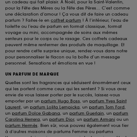
un cadeau qui fait plaisir. À Noël, pour la Saint-Valentin,
pour la Fête des Mères ou la Fête des Pères... C’est comme
une déclaration d’amour ! Ça vous dit de faire un cadeau
parfum ? Faites-le en
coffret parfum
! À l’intérieur, l’eau de
toilette ou l’eau de parfum en format classique, format
voyage ou mini, accompagnée de soins aux mêmes
senteurs pour le corps ou le rasage. Ces coffrets cadeaux
peuvent même renfermer des produits de maquillage. Et
pour rendre cette surprise unique, rendez-vous dans notre
pour personnaliser le flacon ou la boîte d’un message
personnel. Sensations et émotions en vue !
UN PARFUM DE MARQUE
Quelles sont les fragrances qui séduisent énormément ceux
qui les portent comme ceux qui les sentent ? Si vous avez
envie de vous laisser porter par le succès, laissez-vous
emporter par un
parfum Hugo Boss
, un
parfum Yves Saint
Laurent
, un
parfum Lolita Lempicka
, un
parfum Tom Ford
,
un
parfum Dolce Gabana
, un
parfum Guerlain
, un
parfum
Carolina Herrera
, un
parfum Dior
, un
parfum Armani
ou un
parfum Hermès
. Bien sûr, vous pouvez également vous fier
à d’autres maisons de parfums Femme ou parfums