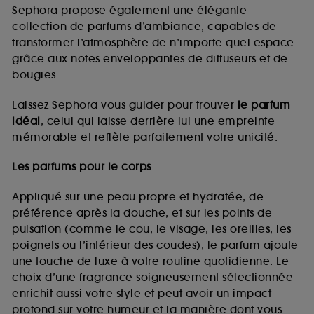
de vous plaire via des publicités, y compris sur des
Sephora propose également une élégante
sites tiers et sur les réseaux sociaux, sur la base
collection de parfums d’ambiance, capables de
des pages que vous avez consultées, de votre
transformer l’atmosphère de n’importe quel espace
navigation, et de l'historique de vos interactions.
grâce aux notes enveloppantes de diffuseurs et de
Cookies de mesure d’audience :
ils nous
bougies.
permettent de réaliser des statistiques de
fréquentation et de navigation sur notre site afin
Laissez Sephora vous guider pour trouver
le parfum
d’en améliorer la performance.
idéal
, celui qui laisse derrière lui une empreinte
Cookies de sécurisation des paiements en ligne :
mémorable et reflète parfaitement votre unicité.
ils nous permettent de lutter notamment contre les
fraudes aux moyens de paiement et les
Les parfums pour le corps
usurpations d’identité.
Appliqué sur une peau propre et hydratée, de
Cookies fonctionnels :
il s’agit de cookies
préférence après la douche, et sur les points de
permettant l’affichage et/ou la fourniture de
pulsation (comme le cou, le visage, les oreilles, les
certaines fonctionnalités du site, tel que les
cookies d’authentification qui sont utilisés afin de
poignets ou l’intérieur des coudes), le parfum ajoute
vous faire bénéficier de l’authentification
une touche de luxe à votre routine quotidienne. Le
prolongée vous permettant d’accéder à votre
choix d’une fragrance soigneusement sélectionnée
compte lors de votre prochaine visite sur le site
enrichit aussi votre style et peut avoir un impact
sans saisir à nouveau votre identifiant et mot de
profond sur votre humeur et la manière dont vous
passe.