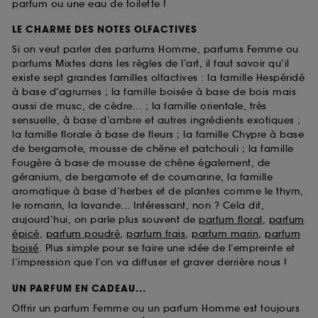
parfum ou une eau de toilette !
LE CHARME DES NOTES OLFACTIVES
Si on veut parler des parfums Homme, parfums Femme ou
parfums Mixtes dans les règles de l’art, il faut savoir qu’il
existe sept grandes familles olfactives : la famille Hespéridé
à base d’agrumes ; la famille boisée à base de bois mais
aussi de musc, de cèdre... ; la famille orientale, très
sensuelle, à base d’ambre et autres ingrédients exotiques ;
la famille florale à base de fleurs ; la famille Chypre à base
de bergamote, mousse de chêne et patchouli ; la famille
Fougère à base de mousse de chêne également, de
géranium, de bergamote et de coumarine, la famille
aromatique à base d’herbes et de plantes comme le thym,
le romarin, la lavande... Intéressant, non ? Cela dit,
aujourd’hui, on parle plus souvent de
parfum floral
,
parfum
épicé
,
parfum poudré
,
parfum frais
,
parfum marin
,
parfum
boisé
. Plus simple pour se faire une idée de l’empreinte et
l’impression que l’on va diffuser et graver derrière nous !
UN PARFUM EN CADEAU...
Offrir un parfum Femme ou un parfum Homme est toujours