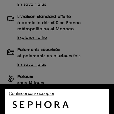
En savoir plus
Livraison standard offerte
à domicile dès 60€ en France
métropolitaine et Monaco
Explorer l'offre
Paiements sécurisés
et paiements en plusieurs fois
En savoir plus
Retours
sous 14 jours
Retourner mon article
Continuer sans accepter
SERVICES, CONTACT ET CONDITIONS DES OFFRES