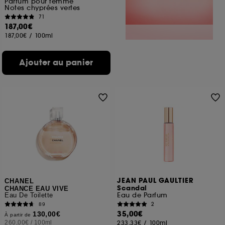
Parfum pour femme
Notes chyprées vertes
71
187,00€
187,00€
/
100ml
Ajouter au panier
JEAN PAUL GAULTIER
CHANEL
Scandal
CHANCE EAU VIVE
Eau de Parfum
Eau De Toilette
2
89
35,00€
130,00€
À partir de
260,00€
/
100ml
233,33€
/
100ml