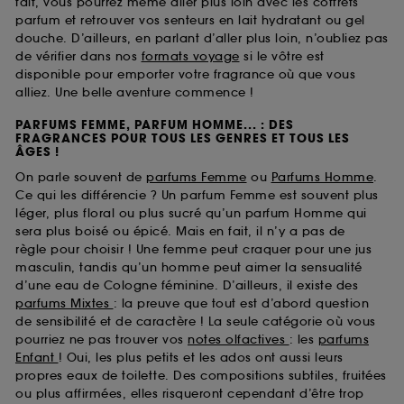
fait, vous pourrez même aller plus loin avec les coffrets
parfum et retrouver vos senteurs en lait hydratant ou gel
douche. D’ailleurs, en parlant d’aller plus loin, n’oubliez pas
de vérifier dans nos
formats voyage
si le vôtre est
disponible pour emporter votre fragrance où que vous
alliez. Une belle aventure commence !
PARFUMS FEMME, PARFUM HOMME... : DES
FRAGRANCES POUR TOUS LES GENRES ET TOUS LES
ÂGES !
On parle souvent de
parfums Femme
ou
Parfums Homme
.
Ce qui les différencie ? Un parfum Femme est souvent plus
léger, plus floral ou plus sucré qu’un parfum Homme qui
sera plus boisé ou épicé. Mais en fait, il n’y a pas de
règle pour choisir ! Une femme peut craquer pour une jus
masculin, tandis qu’un homme peut aimer la sensualité
d’une eau de Cologne féminine. D’ailleurs, il existe des
parfums Mixtes
: la preuve que tout est d’abord question
de sensibilité et de caractère ! La seule catégorie où vous
pourriez ne pas trouver vos
notes olfactives
: les
parfums
Enfant
! Oui, les plus petits et les ados ont aussi leurs
propres eaux de toilette. Des compositions subtiles, fruitées
ou plus affirmées, elles risqueront cependant d’être trop