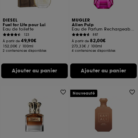
DIESEL
MUGLER
Fuel for Life pour Lui
Alien Pulp
Eau de toilette
Eau de Parfum Rechargeable Pour Femme Florale Fruitée Musquée
123
887
49,90€
82,00€
À partir de
À partir de
152,00€
/
100ml
273,33€
/
100ml
2 contenances disponibles
4 contenances disponibles
Ajouter au panier
Ajouter au panier
Nouveauté