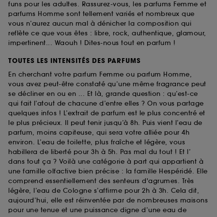
funs pour les adultes. Rassurez-vous, les parfums Femme et
parfums Homme sont tellement variés et nombreux que
vous n’aurez aucun mal à dénicher la composition qui
reflète ce que vous êtes : libre, rock, authentique, glamour,
impertinent... Waouh ! Dites-nous tout en parfum !
TOUTES LES INTENSITÉS DES PARFUMS
En cherchant votre parfum Femme ou parfum Homme,
vous avez peut-être constaté qu’une même fragrance peut
se décliner en ou en ... Et là, grande question : qu’est-ce
qui fait l’atout de chacune d’entre elles ? On vous partage
quelques infos ! L’extrait de parfum est le plus concentré et
le plus précieux. Il peut tenir jusqu’à 8h. Puis vient l’eau de
parfum, moins capiteuse, qui sera votre alliée pour 4h
environ. L’eau de toilette, plus fraîche et légère, vous
habillera de liberté pour 3h à 5h. Pas mal du tout ! Et l’
dans tout ça ? Voilà une catégorie à part qui appartient à
une famille olfactive bien précise : la famille Hespéridé. Elle
comprend essentiellement des senteurs d'agrumes. Très
légère, l’eau de Cologne s’affirme pour 2h à 3h. Cela dit,
aujourd’hui, elle est réinventée par de nombreuses maisons
pour une tenue et une puissance digne d’une eau de