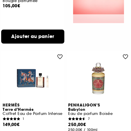
Bougie parfumée
105,00€
Ajouter au panier
HERMÈS
PENHALIGON'S
Terre d'Hermès
Babylon
Coffret Eau de Parfum Intense
Eau de parfum Boisée
1
7
149,00€
250,00€
250,00€
/
100ml