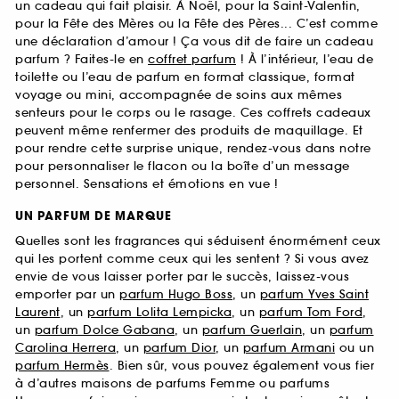
un cadeau qui fait plaisir. À Noël, pour la Saint-Valentin,
pour la Fête des Mères ou la Fête des Pères... C’est comme
une déclaration d’amour ! Ça vous dit de faire un cadeau
parfum ? Faites-le en
coffret parfum
! À l’intérieur, l’eau de
toilette ou l’eau de parfum en format classique, format
voyage ou mini, accompagnée de soins aux mêmes
senteurs pour le corps ou le rasage. Ces coffrets cadeaux
peuvent même renfermer des produits de maquillage. Et
pour rendre cette surprise unique, rendez-vous dans notre
pour personnaliser le flacon ou la boîte d’un message
personnel. Sensations et émotions en vue !
UN PARFUM DE MARQUE
Quelles sont les fragrances qui séduisent énormément ceux
qui les portent comme ceux qui les sentent ? Si vous avez
envie de vous laisser porter par le succès, laissez-vous
emporter par un
parfum Hugo Boss
, un
parfum Yves Saint
Laurent
, un
parfum Lolita Lempicka
, un
parfum Tom Ford
,
un
parfum Dolce Gabana
, un
parfum Guerlain
, un
parfum
Carolina Herrera
, un
parfum Dior
, un
parfum Armani
ou un
parfum Hermès
. Bien sûr, vous pouvez également vous fier
à d’autres maisons de parfums Femme ou parfums