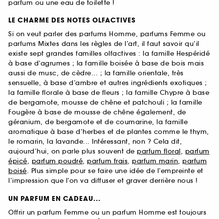
parfum ou une eau de toilette !
LE CHARME DES NOTES OLFACTIVES
Si on veut parler des parfums Homme, parfums Femme ou
parfums Mixtes dans les règles de l’art, il faut savoir qu’il
existe sept grandes familles olfactives : la famille Hespéridé
à base d’agrumes ; la famille boisée à base de bois mais
aussi de musc, de cèdre... ; la famille orientale, très
sensuelle, à base d’ambre et autres ingrédients exotiques ;
la famille florale à base de fleurs ; la famille Chypre à base
de bergamote, mousse de chêne et patchouli ; la famille
Fougère à base de mousse de chêne également, de
géranium, de bergamote et de coumarine, la famille
aromatique à base d’herbes et de plantes comme le thym,
le romarin, la lavande... Intéressant, non ? Cela dit,
aujourd’hui, on parle plus souvent de
parfum floral
,
parfum
épicé
,
parfum poudré
,
parfum frais
,
parfum marin
,
parfum
boisé
. Plus simple pour se faire une idée de l’empreinte et
l’impression que l’on va diffuser et graver derrière nous !
UN PARFUM EN CADEAU...
Offrir un parfum Femme ou un parfum Homme est toujours