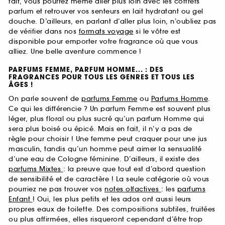
fait, vous pourrez même aller plus loin avec les coffrets
parfum et retrouver vos senteurs en lait hydratant ou gel
douche. D’ailleurs, en parlant d’aller plus loin, n’oubliez pas
de vérifier dans nos
formats voyage
si le vôtre est
disponible pour emporter votre fragrance où que vous
alliez. Une belle aventure commence !
PARFUMS FEMME, PARFUM HOMME... : DES
FRAGRANCES POUR TOUS LES GENRES ET TOUS LES
ÂGES !
On parle souvent de
parfums Femme
ou
Parfums Homme
.
Ce qui les différencie ? Un parfum Femme est souvent plus
léger, plus floral ou plus sucré qu’un parfum Homme qui
sera plus boisé ou épicé. Mais en fait, il n’y a pas de
règle pour choisir ! Une femme peut craquer pour une jus
masculin, tandis qu’un homme peut aimer la sensualité
d’une eau de Cologne féminine. D’ailleurs, il existe des
parfums Mixtes
: la preuve que tout est d’abord question
de sensibilité et de caractère ! La seule catégorie où vous
pourriez ne pas trouver vos
notes olfactives
: les
parfums
Enfant
! Oui, les plus petits et les ados ont aussi leurs
propres eaux de toilette. Des compositions subtiles, fruitées
ou plus affirmées, elles risqueront cependant d’être trop