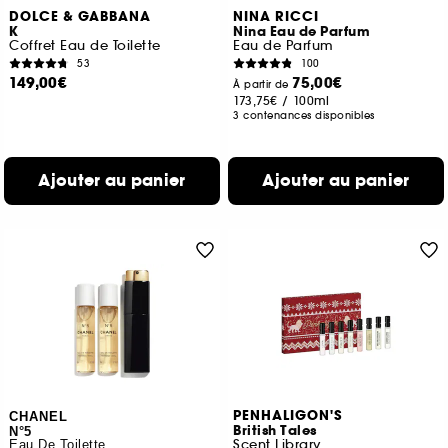
DOLCE & GABBANA
NINA RICCI
K
Nina Eau de Parfum
Coffret Eau de Toilette
Eau de Parfum
53
100
149,00€
75,00€
À partir de
173,75€
/
100ml
3 contenances disponibles
Ajouter au panier
Ajouter au panier
PENHALIGON'S
CHANEL
British Tales
N°5
Scent Library
Eau De Toilette