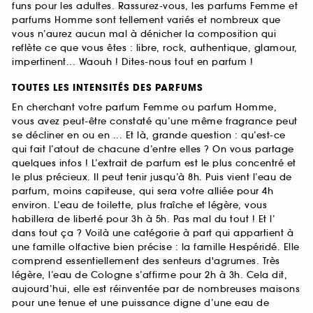
funs pour les adultes. Rassurez-vous, les parfums Femme et
parfums Homme sont tellement variés et nombreux que
vous n’aurez aucun mal à dénicher la composition qui
reflète ce que vous êtes : libre, rock, authentique, glamour,
impertinent... Waouh ! Dites-nous tout en parfum !
TOUTES LES INTENSITÉS DES PARFUMS
En cherchant votre parfum Femme ou parfum Homme,
vous avez peut-être constaté qu’une même fragrance peut
se décliner en ou en ... Et là, grande question : qu’est-ce
qui fait l’atout de chacune d’entre elles ? On vous partage
quelques infos ! L’extrait de parfum est le plus concentré et
le plus précieux. Il peut tenir jusqu’à 8h. Puis vient l’eau de
parfum, moins capiteuse, qui sera votre alliée pour 4h
environ. L’eau de toilette, plus fraîche et légère, vous
habillera de liberté pour 3h à 5h. Pas mal du tout ! Et l’
dans tout ça ? Voilà une catégorie à part qui appartient à
une famille olfactive bien précise : la famille Hespéridé. Elle
comprend essentiellement des senteurs d'agrumes. Très
légère, l’eau de Cologne s’affirme pour 2h à 3h. Cela dit,
aujourd’hui, elle est réinventée par de nombreuses maisons
pour une tenue et une puissance digne d’une eau de