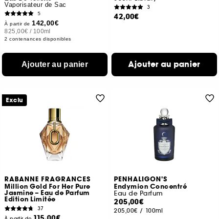
Vaporisateur de Sac
3
5
42,00€
142,00€
À partir de
825,00€
/
100ml
2 contenances disponibles
Ajouter au panier
Ajouter au panier
Exclu
RABANNE FRAGRANCES
PENHALIGON'S
Million Gold For Her Pure
Endymion Concentré
Jasmine – Eau de Parfum
Eau de Parfum
Edition Limitée
205,00€
37
205,00€
/
100ml
115,00€
À partir de