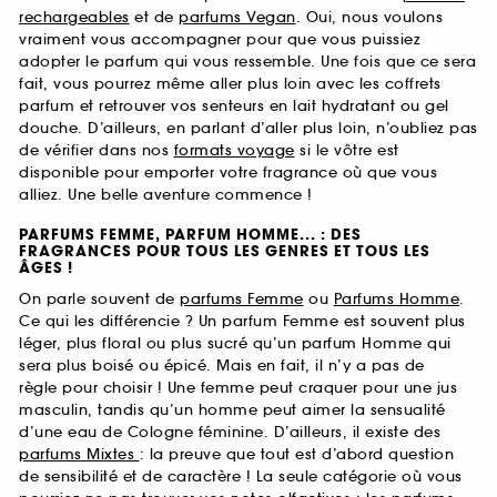
rechargeables
et de
parfums Vegan
. Oui, nous voulons
vraiment vous accompagner pour que vous puissiez
adopter le parfum qui vous ressemble. Une fois que ce sera
fait, vous pourrez même aller plus loin avec les coffrets
parfum et retrouver vos senteurs en lait hydratant ou gel
douche. D’ailleurs, en parlant d’aller plus loin, n’oubliez pas
de vérifier dans nos
formats voyage
si le vôtre est
disponible pour emporter votre fragrance où que vous
alliez. Une belle aventure commence !
PARFUMS FEMME, PARFUM HOMME... : DES
FRAGRANCES POUR TOUS LES GENRES ET TOUS LES
ÂGES !
On parle souvent de
parfums Femme
ou
Parfums Homme
.
Ce qui les différencie ? Un parfum Femme est souvent plus
léger, plus floral ou plus sucré qu’un parfum Homme qui
sera plus boisé ou épicé. Mais en fait, il n’y a pas de
règle pour choisir ! Une femme peut craquer pour une jus
masculin, tandis qu’un homme peut aimer la sensualité
d’une eau de Cologne féminine. D’ailleurs, il existe des
parfums Mixtes
: la preuve que tout est d’abord question
de sensibilité et de caractère ! La seule catégorie où vous