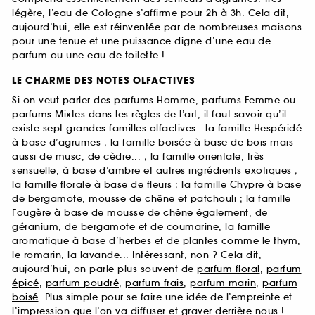
légère, l’eau de Cologne s’affirme pour 2h à 3h. Cela dit,
aujourd’hui, elle est réinventée par de nombreuses maisons
pour une tenue et une puissance digne d’une eau de
parfum ou une eau de toilette !
LE CHARME DES NOTES OLFACTIVES
Si on veut parler des parfums Homme, parfums Femme ou
parfums Mixtes dans les règles de l’art, il faut savoir qu’il
existe sept grandes familles olfactives : la famille Hespéridé
à base d’agrumes ; la famille boisée à base de bois mais
aussi de musc, de cèdre... ; la famille orientale, très
sensuelle, à base d’ambre et autres ingrédients exotiques ;
la famille florale à base de fleurs ; la famille Chypre à base
de bergamote, mousse de chêne et patchouli ; la famille
Fougère à base de mousse de chêne également, de
géranium, de bergamote et de coumarine, la famille
aromatique à base d’herbes et de plantes comme le thym,
le romarin, la lavande... Intéressant, non ? Cela dit,
aujourd’hui, on parle plus souvent de
parfum floral
,
parfum
épicé
,
parfum poudré
,
parfum frais
,
parfum marin
,
parfum
boisé
. Plus simple pour se faire une idée de l’empreinte et
l’impression que l’on va diffuser et graver derrière nous !