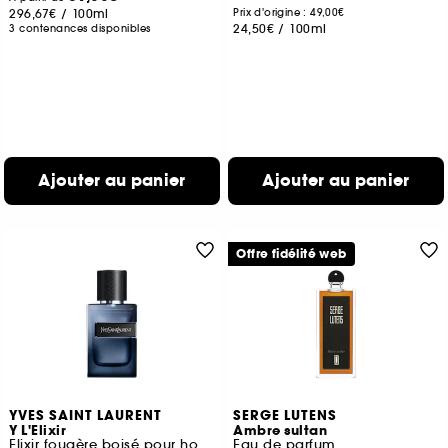
296,67€
/
100ml
Prix d'origine : 49,00€
24,50€
/
100ml
3 contenances disponibles
Ajouter au panier
Ajouter au panier
Offre fidélité web
YVES SAINT LAURENT
SERGE LUTENS
Y L'Elixir
Ambre sultan
Elixir fougère boisé pour homme
Eau de parfum