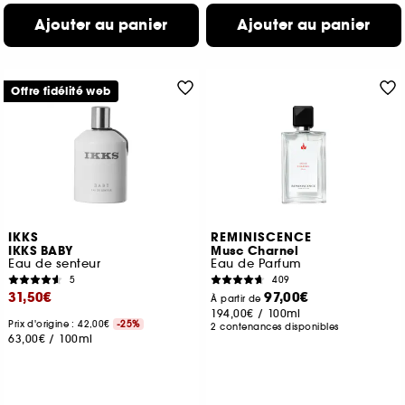
Ajouter au panier
Ajouter au panier
Offre fidélité web
IKKS
REMINISCENCE
IKKS BABY
Musc Charnel
Eau de senteur
Eau de Parfum
5
409
31,50€
97,00€
À partir de
194,00€
/
100ml
Prix d'origine : 42,00€
-25%
2 contenances disponibles
63,00€
/
100ml