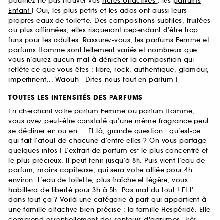
pourriez ne pas trouver vos
notes olfactives
: les
parfums
Enfant
! Oui, les plus petits et les ados ont aussi leurs
propres eaux de toilette. Des compositions subtiles, fruitées
ou plus affirmées, elles risqueront cependant d’être trop
funs pour les adultes. Rassurez-vous, les parfums Femme et
parfums Homme sont tellement variés et nombreux que
vous n’aurez aucun mal à dénicher la composition qui
reflète ce que vous êtes : libre, rock, authentique, glamour,
impertinent... Waouh ! Dites-nous tout en parfum !
TOUTES LES INTENSITÉS DES PARFUMS
En cherchant votre parfum Femme ou parfum Homme,
vous avez peut-être constaté qu’une même fragrance peut
se décliner en ou en ... Et là, grande question : qu’est-ce
qui fait l’atout de chacune d’entre elles ? On vous partage
quelques infos ! L’extrait de parfum est le plus concentré et
le plus précieux. Il peut tenir jusqu’à 8h. Puis vient l’eau de
parfum, moins capiteuse, qui sera votre alliée pour 4h
environ. L’eau de toilette, plus fraîche et légère, vous
habillera de liberté pour 3h à 5h. Pas mal du tout ! Et l’
dans tout ça ? Voilà une catégorie à part qui appartient à
une famille olfactive bien précise : la famille Hespéridé. Elle
comprend essentiellement des senteurs d'agrumes. Très