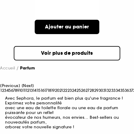
Ajouter au panier
Voir plus de produits
Accueil
Parfum
[
Previous
]
[
Next
]
1
2
3
4
5
6
7
8
9
10
11
12
13
14
15
16
17
18
19
20
21
22
23
24
25
26
27
28
29
30
31
32
33
34
35
36
37
Avec Sephora, le parfum est bien plus qu'une fragrance !
Exprimez votre personnalité
avec une eau de toilette florale ou une eau de parfum
puissante pour un reflet
évocateur de nos humeurs, nos envies... Best-sellers ou
nouveautés parfum,
arborez votre nouvelle signature !