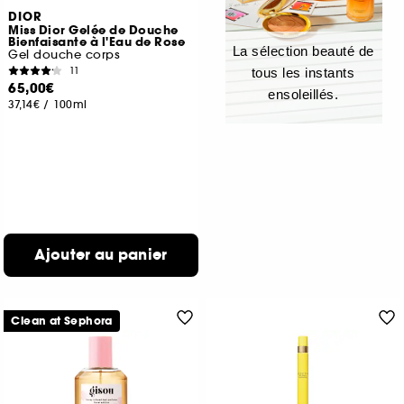
DIOR
Miss Dior Gelée de Douche
Bienfaisante à l'Eau de Rose
La sélection beauté de
Gel douche corps
11
tous les instants
65,00€
ensoleillés.
37,14€
/
100ml
Ajouter au panier
Clean at Sephora