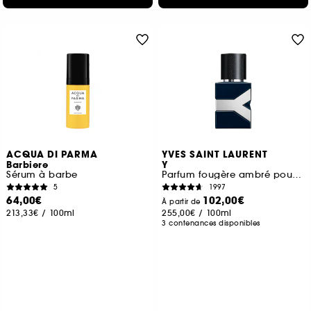
ACQUA DI PARMA
YVES SAINT LAURENT
Barbiere
Y
Sérum à barbe
Parfum fougère ambré pour homme
5
1997
64,00€
102,00€
À partir de
213,33€
/
100ml
255,00€
/
100ml
3 contenances disponibles