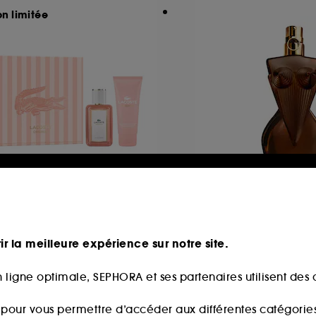
on limitée
ACOSTE
JEAN PAUL GAULT
acoste Original Femme
Gaultier Divine Elix
Coffret Eau de Parfum et Lait Corps
Parfum
ir la meilleure expérience sur notre site.
7,00€
1135
90,00€
À partir de
 ligne optimale, SEPHORA et ses partenaires utilisent des c
300,00€
/
100ml
s pour vous permettre d’accéder aux différentes catégories, 