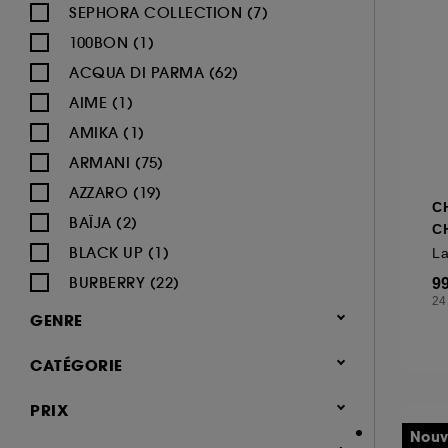
SEPHORA COLLECTION (7)
100BON (1)
ACQUA DI PARMA (62)
AIME (1)
AMIKA (1)
ARMANI (75)
AZZARO (19)
C
BAÏJA (2)
C
BLACK UP (1)
La
BURBERRY (22)
9
24
BVLGARI (12)
GENRE
BY ROSIE JANE (3)
Femme (1377)
CATÉGORIE
CACHAREL (24)
Homme (544)
CALVIN KLEIN (20)
Parfum
PRIX
Mixte (493)
CAROLINA HERRERA (21)
Jusqu'à -30% sur une sélection de
Nouv
Enfant (40)