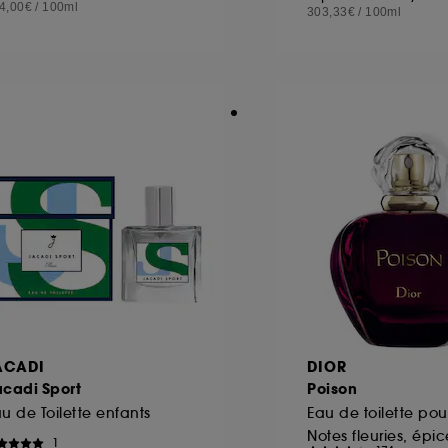
4,00€
/
100ml
303,33€
/
100ml
ACADI
DIOR
acadi Sport
Poison
u de Toilette enfants
Eau de toilette po
1