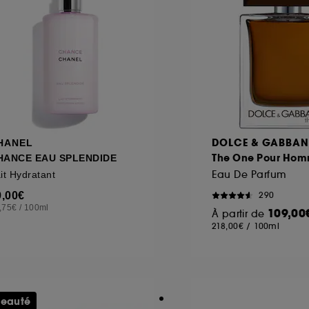
DOLCE & GABBA
HANEL
The One Pour Ho
HANCE EAU SPLENDIDE
Eau De Parfum
it Hydratant
9,00€
290
,75€
/
100ml
109,00
À partir de
218,00€
/
100ml
eauté