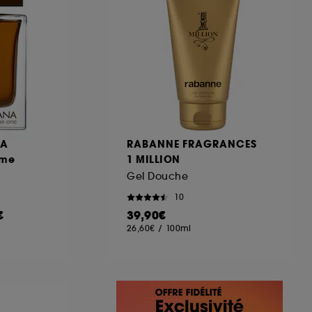
NA
RABANNE FRAGRANCES
mme
1 MILLION
Gel Douche
10
€
39,90€
26,60€
/
100ml