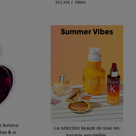
353,33€
/
100ml
ur femme
La sélection beauté de tous les
Notes fleuries, épicées & ambrées
instants ensoleillés.