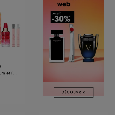
!
Coffret Eau de Parfum et Format Voyage (x2)
DÉCOUVRIR