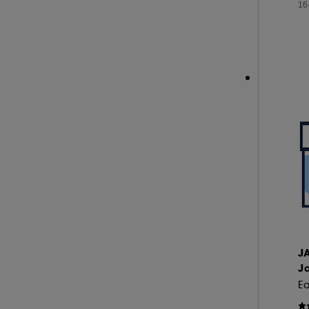
16
NEOM ORGANICS LONDON (4)
NINA RICCI (16)
NUXE (12)
ONLY THE BRAVE (1)
OUAI (6)
PENHALIGON'S (59)
PHLUR (26)
PRADA (27)
RABANNE FRAGRANCES (55)
RARE BEAUTY (17)
REMINISCENCE (17)
RITUALS (26)
J
ROCHAS (25)
J
SALT AND STONE (4)
Ea
SERGE LUTENS (22)