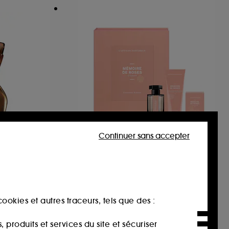
Continuer sans accepter
IER
L'ARTISAN PARFUMEUR
ir
Mémoire de Roses
Coffret Eau de parfum florale
150,00€
ookies et autres traceurs, tels que des :
produits et services du site et sécuriser