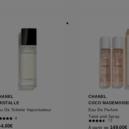
ôt et la lecture de ces traceurs requiert votre accord. V
rsonnaliser mes choix" ci-dessous ou décider de "tout ac
s Cookies, pour les finalités acceptées, avec les données
ur refuser tous les cookies, cliques sur "continuer sans a
tez obtenir plus d'information sur les cookies utilisés,
cliq
HANEL
CHANEL
RISTALLE
COCO MADEMOISE
u De Toilette Vaporisateur
Eau De Parfum
Twist and Spray
8
72
64,00€
149,00€
À partir de