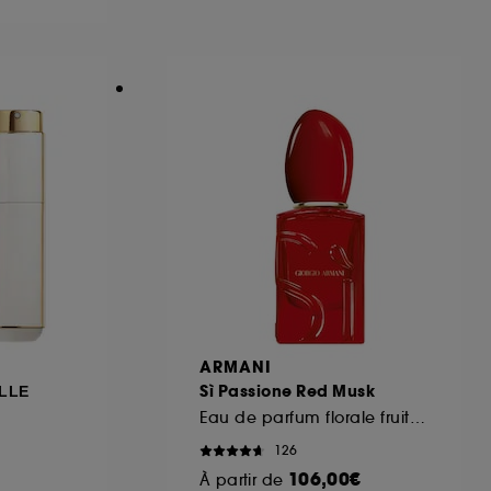
ous pouvez personnaliser vos choix concernant
cepter". Sephora pourra associer les
 personnelles collectées ou générées lors
ccepter". Voous pouvez à tout moment choisir
uez
ici
.
ARMANI
Sì Passione Red Musk
LLE
Eau de parfum florale fruitée musquée
126
106,00€
À partir de