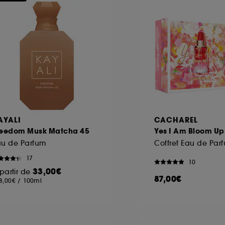
AYALI
CACHAREL
reedom Musk Matcha 45
Yes I Am Bloom Up
au de Parfum
17
10
33,00€
partir de
87,00€
8,00€
/
100ml