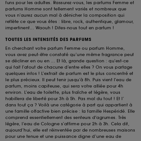
funs pour les adultes. Rassurez-vous, les parfums Femme et
parfums Homme sont tellement variés et nombreux que
vous n’aurez aucun mal à dénicher la composition qui
reflète ce que vous êtes : libre, rock, authentique, glamour,
impertinent... Waouh ! Dites-nous tout en parfum !
TOUTES LES INTENSITÉS DES PARFUMS
En cherchant votre parfum Femme ou parfum Homme,
vous avez peut-être constaté qu’une même fragrance peut
se décliner en ou en ... Et là, grande question : qu’est-ce
qui fait l’atout de chacune d’entre elles ? On vous partage
quelques infos ! L’extrait de parfum est le plus concentré et
le plus précieux. Il peut tenir jusqu’à 8h. Puis vient l’eau de
parfum, moins capiteuse, qui sera votre alliée pour 4h
environ. L’eau de toilette, plus fraîche et légère, vous
habillera de liberté pour 3h à 5h. Pas mal du tout ! Et l’
dans tout ça ? Voilà une catégorie à part qui appartient à
une famille olfactive bien précise : la famille Hespéridé. Elle
comprend essentiellement des senteurs d'agrumes. Très
légère, l’eau de Cologne s’affirme pour 2h à 3h. Cela dit,
aujourd’hui, elle est réinventée par de nombreuses maisons
pour une tenue et une puissance digne d’une eau de