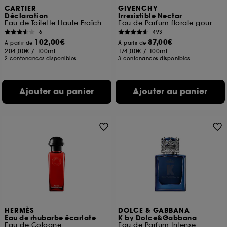
CARTIER
GIVENCHY
Déclaration
Irresistible Nectar
Eau de Toilette Haute Fraîcheur
Eau de Parfum florale gourmande pour femme
6
493
102,00€
87,00€
À partir de
À partir de
204,00€
/
100ml
174,00€
/
100ml
2 contenances disponibles
3 contenances disponibles
Ajouter au panier
Ajouter au panier
HERMÈS
DOLCE & GABBANA
Eau de rhubarbe écarlate
K by Dolce&Gabbana
Eau de Cologne
Eau de Parfum Intense