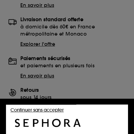
En savoir plus
Livraison standard offerte
à domicile dès 60€ en France
métropolitaine et Monaco
Explorer l'offre
Paiements sécurisés
et paiements en plusieurs fois
En savoir plus
Retours
sous 14 jours
Retourner mon article
Continuer sans accepter
SERVICES, CONTACT ET CONDITIONS DES OFFRES