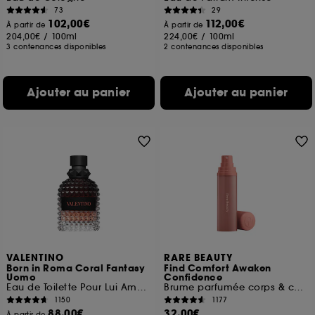
73
29
102,00€
112,00€
À partir de
À partir de
204,00€
/
100ml
224,00€
/
100ml
3 contenances disponibles
2 contenances disponibles
Ajouter au panier
Ajouter au panier
VALENTINO
RARE BEAUTY
Born in Roma Coral Fantasy
Find Comfort Awaken
Uomo
Confidence
Eau de Toilette Pour Lui Ambrée Fruitée
Brume parfumée corps & cheveux
1150
1177
88,00€
32,00€
À partir de