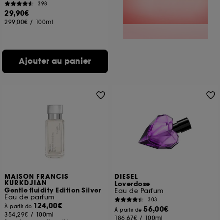
398
29,90€
299,00€
/
100ml
Ajouter au panier
MAISON FRANCIS
DIESEL
KURKDJIAN
Loverdose
Gentle fluidity Edition Silver
Eau de Parfum
Eau de parfum
303
124,00€
À partir de
56,00€
À partir de
354,29€
/
100ml
186,67€
/
100ml