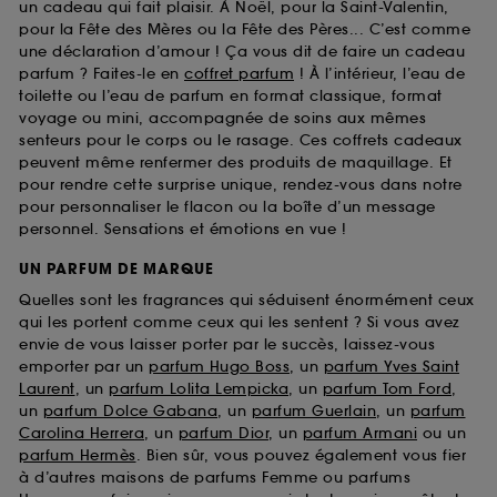
un cadeau qui fait plaisir. À Noël, pour la Saint-Valentin,
pour la Fête des Mères ou la Fête des Pères... C’est comme
une déclaration d’amour ! Ça vous dit de faire un cadeau
parfum ? Faites-le en
coffret parfum
! À l’intérieur, l’eau de
toilette ou l’eau de parfum en format classique, format
voyage ou mini, accompagnée de soins aux mêmes
senteurs pour le corps ou le rasage. Ces coffrets cadeaux
peuvent même renfermer des produits de maquillage. Et
pour rendre cette surprise unique, rendez-vous dans notre
pour personnaliser le flacon ou la boîte d’un message
personnel. Sensations et émotions en vue !
UN PARFUM DE MARQUE
Quelles sont les fragrances qui séduisent énormément ceux
qui les portent comme ceux qui les sentent ? Si vous avez
envie de vous laisser porter par le succès, laissez-vous
emporter par un
parfum Hugo Boss
, un
parfum Yves Saint
Laurent
, un
parfum Lolita Lempicka
, un
parfum Tom Ford
,
un
parfum Dolce Gabana
, un
parfum Guerlain
, un
parfum
Carolina Herrera
, un
parfum Dior
, un
parfum Armani
ou un
parfum Hermès
. Bien sûr, vous pouvez également vous fier
à d’autres maisons de parfums Femme ou parfums