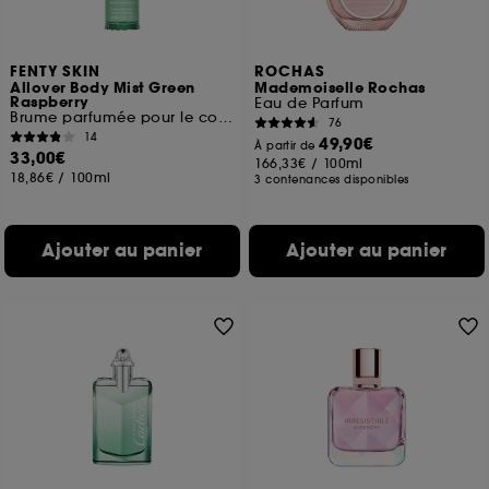
FENTY SKIN
ROCHAS
Allover Body Mist Green
Mademoiselle Rochas
Raspberry
Eau de Parfum
Brume parfumée pour le corps
76
14
49,90€
À partir de
33,00€
166,33€
/
100ml
18,86€
/
100ml
3 contenances disponibles
Ajouter au panier
Ajouter au panier