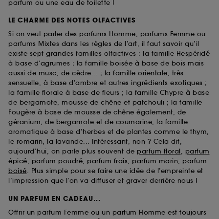
parfum ou une eau de toilette !
LE CHARME DES NOTES OLFACTIVES
Si on veut parler des parfums Homme, parfums Femme ou
parfums Mixtes dans les règles de l’art, il faut savoir qu’il
existe sept grandes familles olfactives : la famille Hespéridé
à base d’agrumes ; la famille boisée à base de bois mais
aussi de musc, de cèdre... ; la famille orientale, très
sensuelle, à base d’ambre et autres ingrédients exotiques ;
la famille florale à base de fleurs ; la famille Chypre à base
de bergamote, mousse de chêne et patchouli ; la famille
Fougère à base de mousse de chêne également, de
géranium, de bergamote et de coumarine, la famille
aromatique à base d’herbes et de plantes comme le thym,
le romarin, la lavande... Intéressant, non ? Cela dit,
aujourd’hui, on parle plus souvent de
parfum floral
,
parfum
épicé
,
parfum poudré
,
parfum frais
,
parfum marin
,
parfum
boisé
. Plus simple pour se faire une idée de l’empreinte et
l’impression que l’on va diffuser et graver derrière nous !
UN PARFUM EN CADEAU...
Offrir un parfum Femme ou un parfum Homme est toujours