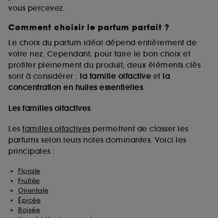
vous percevez.
Comment choisir le parfum parfait ?
A l'exception des cookies techniques, le dépôt et la
lecture de ces traceurs requiert votre accord. Vous
Le choix du parfum idéal dépend entièrement de
pouvez personnaliser vos choix concernant le dépôt
votre nez. Cependant, pour faire le bon choix et
de ces cookies grâce au bouton "personnaliser mes
profiter pleinement du produit, deux éléments clés
choix" ci-dessous ou décider de "tout accepter".
sont à considérer :
la famille olfactive
et
la
Sephora pourra associer les informations de
concentration en huiles essentielles
.
navigation collectées par ces Cookies, pour les
finalités acceptées, avec les données personnelles
collectées ou générées lors de votre activité en ligne
Les familles olfactives
ou en magasin. Pour refuser tous les cookies, cliques
sur "continuer sans accepter". Voous pouvez à tout
Les
familles olfactives
permettent de classer les
moment choisir de retirer votrte consentement. Si vous
parfums selon leurs notes dominantes. Voici les
souhaitez obtenir plus d'information sur les cookies
principales :
utilisés,
cliquez
ici
.
Florale
Fruitée
Orientale
Épicée
Boisée