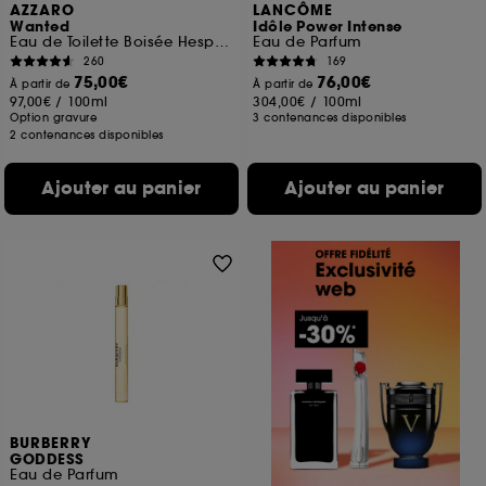
AZZARO
LANCÔME
Wanted
Idôle Power Intense
Eau de Toilette Boisée Hespéridée
Eau de Parfum
260
169
75,00€
76,00€
À partir de
À partir de
97,00€
/
100ml
304,00€
/
100ml
Option gravure
3 contenances disponibles
2 contenances disponibles
Ajouter au panier
Ajouter au panier
BURBERRY
GODDESS
Eau de Parfum