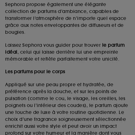
de vous plaire via des publicités, y compris sur des
Sephora propose également une élégante
sites tiers et sur les réseaux sociaux, sur la base
collection de parfums d’ambiance, capables de
des pages que vous avez consultées, de votre
transformer l’atmosphère de n’importe quel espace
navigation, et de l'historique de vos interactions.
grâce aux notes enveloppantes de diffuseurs et de
Cookies de mesure d’audience :
ils nous
bougies.
permettent de réaliser des statistiques de
fréquentation et de navigation sur notre site afin
Laissez Sephora vous guider pour trouver
le parfum
d’en améliorer la performance.
idéal
, celui qui laisse derrière lui une empreinte
Cookies de sécurisation des paiements en ligne :
mémorable et reflète parfaitement votre unicité.
ils nous permettent de lutter notamment contre les
fraudes aux moyens de paiement et les
Les parfums pour le corps
usurpations d’identité.
Appliqué sur une peau propre et hydratée, de
Cookies fonctionnels :
il s’agit de cookies
préférence après la douche, et sur les points de
permettant l’affichage et/ou la fourniture de
pulsation (comme le cou, le visage, les oreilles, les
certaines fonctionnalités du site, tel que les
cookies d’authentification qui sont utilisés afin de
poignets ou l’intérieur des coudes), le parfum ajoute
vous faire bénéficier de l’authentification
une touche de luxe à votre routine quotidienne. Le
prolongée vous permettant d’accéder à votre
choix d’une fragrance soigneusement sélectionnée
compte lors de votre prochaine visite sur le site
enrichit aussi votre style et peut avoir un impact
sans saisir à nouveau votre identifiant et mot de
profond sur votre humeur et la manière dont vous
passe.