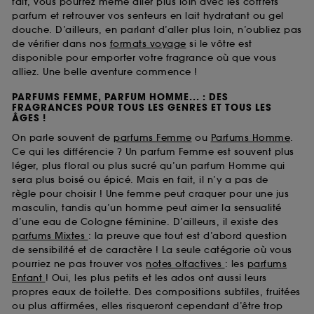
fait, vous pourrez même aller plus loin avec les coffrets
parfum et retrouver vos senteurs en lait hydratant ou gel
douche. D’ailleurs, en parlant d’aller plus loin, n’oubliez pas
de vérifier dans nos
formats voyage
si le vôtre est
disponible pour emporter votre fragrance où que vous
alliez. Une belle aventure commence !
PARFUMS FEMME, PARFUM HOMME... : DES
FRAGRANCES POUR TOUS LES GENRES ET TOUS LES
ÂGES !
On parle souvent de
parfums Femme
ou
Parfums Homme
.
Ce qui les différencie ? Un parfum Femme est souvent plus
léger, plus floral ou plus sucré qu’un parfum Homme qui
sera plus boisé ou épicé. Mais en fait, il n’y a pas de
règle pour choisir ! Une femme peut craquer pour une jus
masculin, tandis qu’un homme peut aimer la sensualité
d’une eau de Cologne féminine. D’ailleurs, il existe des
parfums Mixtes
: la preuve que tout est d’abord question
de sensibilité et de caractère ! La seule catégorie où vous
pourriez ne pas trouver vos
notes olfactives
: les
parfums
Enfant
! Oui, les plus petits et les ados ont aussi leurs
propres eaux de toilette. Des compositions subtiles, fruitées
ou plus affirmées, elles risqueront cependant d’être trop