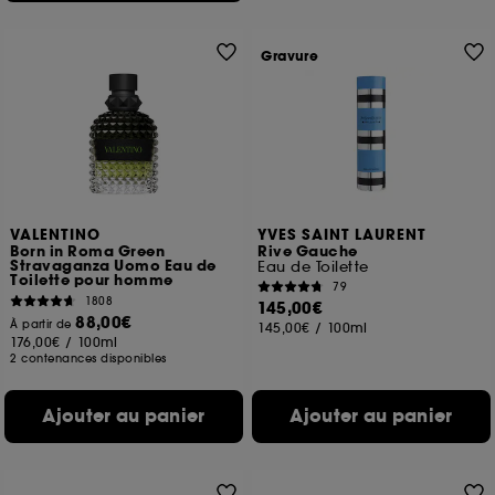
Gravure
VALENTINO
YVES SAINT LAURENT
Born in Roma Green
Rive Gauche
Stravaganza Uomo Eau de
Eau de Toilette
Toilette pour homme
79
1808
145,00€
88,00€
À partir de
145,00€
/
100ml
176,00€
/
100ml
2 contenances disponibles
Ajouter au panier
Ajouter au panier