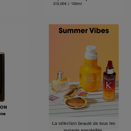
210,00€
/
100ml
DON
ine
La sélection beauté de tous les
instants ensoleillés.