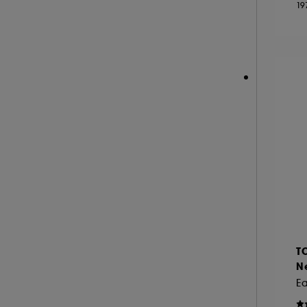
19
NEOM ORGANICS LONDON (4)
NINA RICCI (16)
NUXE (12)
ONLY THE BRAVE (1)
OUAI (6)
PENHALIGON'S (59)
PHLUR (26)
PRADA (27)
RABANNE FRAGRANCES (55)
RARE BEAUTY (11)
REMINISCENCE (17)
RITUALS (26)
T
ROCHAS (25)
Ne
SALT AND STONE (4)
E
SERGE LUTENS (22)