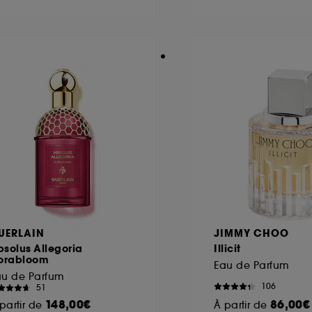
ôt et la lecture de ces traceurs requiert votre accord. V
rsonnaliser mes choix" ci-dessous ou décider de "tout ac
s Cookies, pour les finalités acceptées, avec les données
ur refuser tous les cookies, cliques sur "continuer sans a
tez obtenir plus d'information sur les cookies utilisés,
cliq
UERLAIN
JIMMY CHOO
solus Allegoria
Illicit
lorabloom
Eau de Parfum
au de Parfum
106
51
148,00€
86,00€
partir de
À partir de