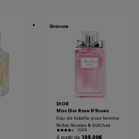
ous pouvez personnaliser vos choix concernant
Gravure
cepter". Sephora pourra associer les
 personnelles collectées ou générées lors
ccepter". Voous pouvez à tout moment choisir
uez
ici
.
DIOR
Miss Dior Rose N'Roses
Eau de toilette pour femme
Notes fleuries & fraîches
2208
105,00€
À partir de