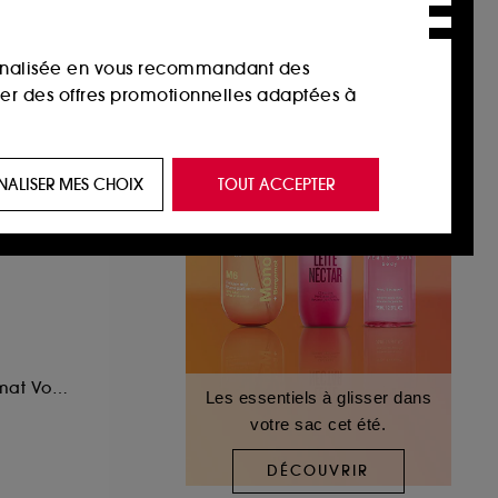
sonnalisée en vous recommandant des
ser des offres promotionnelles adaptées à
 de vous plaire via des publicités, y compris
NALISER MES CHOIX
TOUT ACCEPTER
e navigation, et de l'historique de vos
 de navigation sur notre site afin d’en
 les fraudes aux moyens de paiement et les
Eau de Parfum Format Voyage
Les essentiels à glisser dans
votre sac cet été.
nctionnalités du site, tel que les cookies
us permettant d’accéder à votre compte lors
DÉCOUVRIR