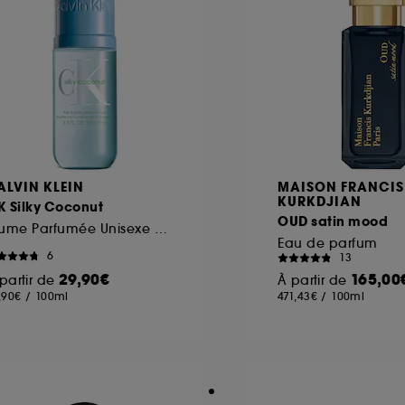
ALVIN KLEIN
MAISON FRANCIS
KURKDJIAN
K Silky Coconut
OUD satin mood
Brume Parfumée Unisexe Corps & Cheveux
Eau de parfum
6
13
29,90€
165,00
partir de
À partir de
,90€
/
100ml
471,43€
/
100ml