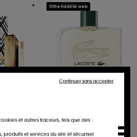
Offre fidélité web
Continuer sans accepter
ANCES
LACOSTE
Booster
tte
Eau de toilette Fraîche et Boisée
32
58,80€
ée :
ookies et autres traceurs, tels que des :
Prix d'origine : 84,00€
-30%
47,04€
/
100ml
produits et services du site et sécuriser