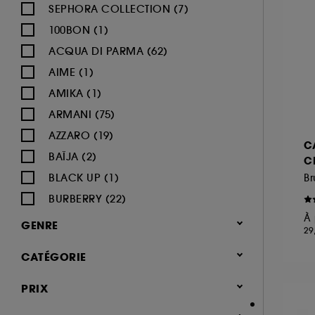
SEPHORA COLLECTION (7)
100BON (1)
ACQUA DI PARMA (62)
AIME (1)
AMIKA (1)
ARMANI (75)
AZZARO (19)
C
BAÏJA (2)
C
BLACK UP (1)
BURBERRY (22)
À 
BVLGARI (12)
GENRE
29
BY ROSIE JANE (3)
Femme (1370)
CATÉGORIE
CACHAREL (24)
Homme (544)
CALVIN KLEIN (20)
Parfum
PRIX
Mixte (493)
CAROLINA HERRERA (21)
Jusqu'à -30% sur une sélection de
Enfant (40)