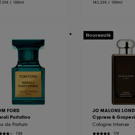
7,33€
/
100ml
143,33€
/
100ml
Nouveauté
OM FORD
JO MALONE LON
roli Portofino
Cypress & Grapev
au de Parfum
Cologne Intense
704
179