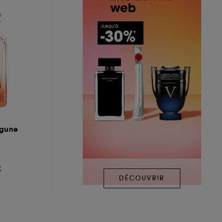
agune
€
DÉCOUVRIR