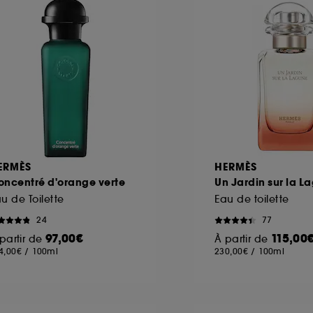
ERMÈS
HERMÈS
oncentré d'orange verte
Un Jardin sur la L
u de Toilette
Eau de toilette
24
77
97,00€
115,00
partir de
À partir de
4,00€
/
100ml
230,00€
/
100ml