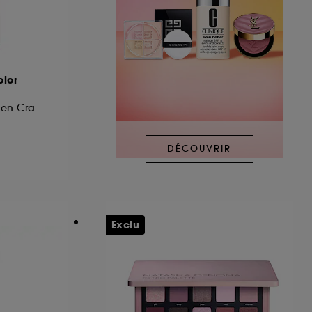
olor
Ombre à Paupière en Crayon
DÉCOUVRIR
Exclu