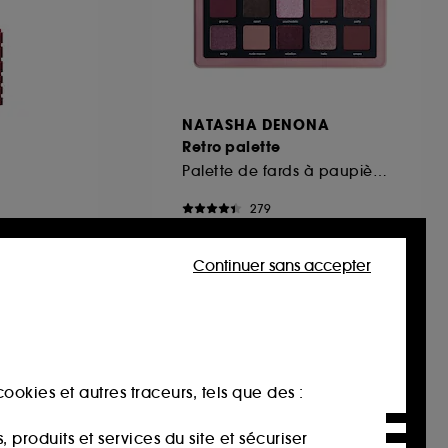
NATASHA DENONA
Retro palette
Palette de fards à paupières
279
76,00€
Continuer sans accepter
ookies et autres traceurs, tels que des :
produits et services du site et sécuriser