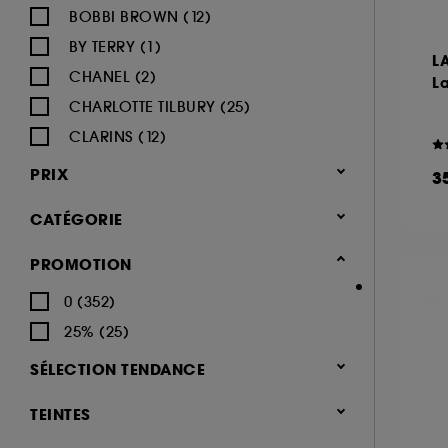
BOBBI BROWN (12)
BY TERRY (1)
L
CHANEL (2)
La
CHARLOTTE TILBURY (25)
CLARINS (12)
CLINIQUE (14)
PRIX
3
DIOR (19)
CATÉGORIE
DIOR BACKSTAGE (1)
ESTÉE LAUDER (4)
Maquillage
PROMOTION
FENTY BEAUTY (9)
Yeux (444)
0 (352)
GIVENCHY (4)
Mascara (163)
25% (25)
GLOSSIER (3)
Palette Yeux (93)
SÉLECTION TENDANCE
GRANDE COSMETICS (2)
Fards à paupières (150)
Nouveauté (46)
GUCCI (2)
TEINTES
Eyeliner (69)
Hot on social (1)
GUERLAIN (9)