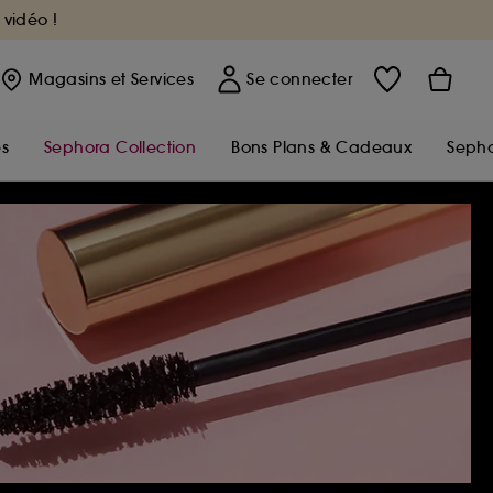
 vidéo !
Magasins
et Services
Se connecter
s
Sephora Collection
Bons Plans & Cadeaux
Sepho