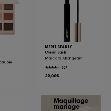
ous pouvez personnaliser vos choix concernant
cepter". Sephora pourra associer les
 personnelles collectées ou générées lors
ccepter". Voous pouvez à tout moment choisir
uez
ici
.
MERIT BEAUTY
Clean Lash
Mascara Allongeant
Palette de fards à paupières
927
29,00€