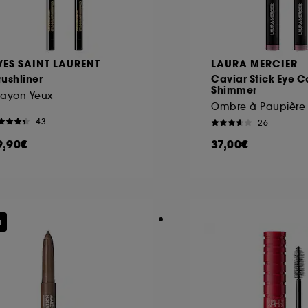
VES SAINT LAURENT
LAURA MERCIER
ushliner
Caviar Stick Eye C
Shimmer
rayon Yeux
43
26
9,90€
37,00€
u