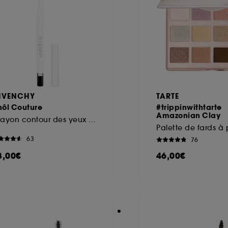
ôt et la lecture de ces traceurs requiert votre accord. V
rsonnaliser mes choix" ci-dessous ou décider de "tout ac
s Cookies, pour les finalités acceptées, avec les données
ur refuser tous les cookies, cliques sur "continuer sans a
tez obtenir plus d'information sur les cookies utilisés,
cliq
IVENCHY
TARTE
hôl Couture
#trippinwithtarte
Amazonian Clay
Crayon contour des yeux waterproof
63
76
8,00€
46,00€