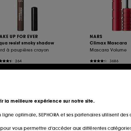
AKE UP FOR EVER
NARS
qua resist smoky shadow
Climax Mascara
rd à paupières crayon
Mascara Volume
264
3686
7,50€
34,00€
ir la meilleure expérience sur notre site.
 ligne optimale, SEPHORA et ses partenaires utilisent des c
s pour vous permettre d’accéder aux différentes catégories, 