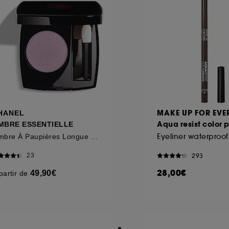
MAKE UP FOR EVE
HANEL
Aqua resist color 
MBRE ESSENTIELLE
Eyeliner waterproof
Ombre À Paupières Longue Tenue Multi-usage
293
23
28,00€
49,90€
partir de