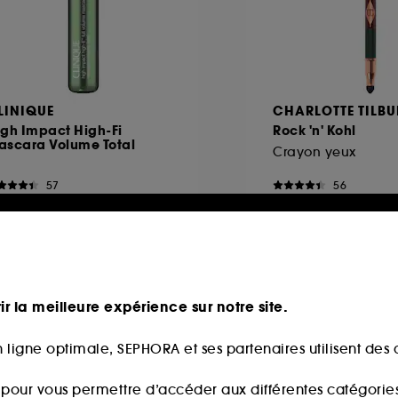
LINIQUE
CHARLOTTE TILBU
igh Impact High-Fi
Rock 'n' Kohl
ascara Volume Total
Crayon yeux
57
56
8,00€
36,00€
ir la meilleure expérience sur notre site.
Nouveauté
 ligne optimale, SEPHORA et ses partenaires utilisent des c
s pour vous permettre d’accéder aux différentes catégories, 