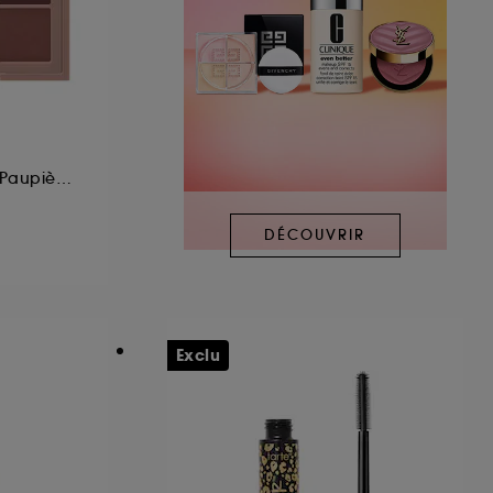
Palette de Fards à Paupières
DÉCOUVRIR
Exclu