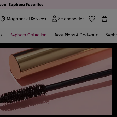
Avent Sephora Favorites
Magasins
et Services
Se connecter
s
Sephora Collection
Bons Plans & Cadeaux
Sepho