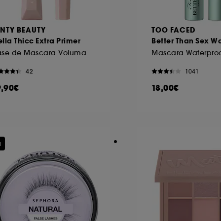
ENTY BEAUTY
TOO FACED
lla Thicc Extra Primer
Better Than Sex W
Base de Mascara Volumatrice
42
1041
9,90€
18,00€
u