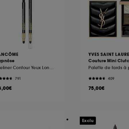
ôt et la lecture de ces traceurs requiert votre accord. V
rsonnaliser mes choix" ci-dessous ou décider de "tout ac
s Cookies, pour les finalités acceptées, avec les données
ur refuser tous les cookies, cliques sur "continuer sans a
tez obtenir plus d'information sur les cookies utilisés,
cliq
ANCÔME
YVES SAINT LAUR
ypnôse
Couture Mini Clut
Eyeliner Contour Yeux Longue Tenue
791
409
8,00€
75,00€
Exclu