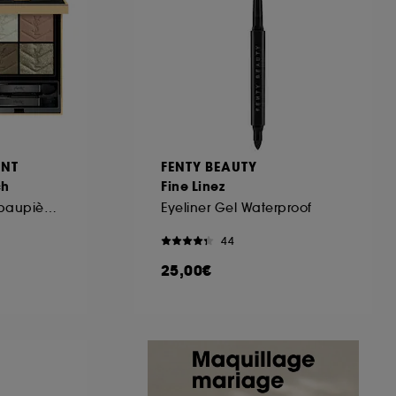
ous pouvez personnaliser vos choix concernant
cepter". Sephora pourra associer les
 personnelles collectées ou générées lors
ccepter". Voous pouvez à tout moment choisir
uez
ici
.
ENT
FENTY BEAUTY
ch
Fine Linez
Palette de fards à paupières
Eyeliner Gel Waterproof
44
25,00€