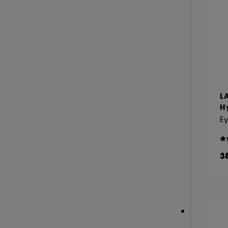
A l'exception des cookies techniques, le dép
le dépôt de ces cookies grâce au bouton "pe
informations de navigation collectées par ce
de votre activité en ligne ou en magasin. Po
de retirer votrte consentement. Si vous souhai
L
H
3