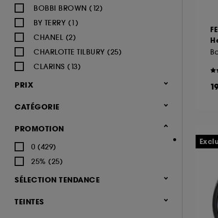
BOBBI BROWN (12)
BY TERRY (1)
F
CHANEL (2)
He
CHARLOTTE TILBURY (25)
CLARINS (13)
CLINIQUE (14)
PRIX
1
DIOR (19)
CATÉGORIE
DIOR BACKSTAGE (1)
ESTÉE LAUDER (4)
Maquillage
PROMOTION
FENTY BEAUTY (9)
Yeux (447)
Excl
0 (429)
GIVENCHY (4)
Mascara (164)
25% (25)
GLOSSIER (3)
Palette Yeux (95)
SÉLECTION TENDANCE
GRANDE COSMETICS (2)
Fards à paupières (151)
Nouveauté (48)
GUCCI (2)
TEINTES
Eyeliner (69)
Hot on social (1)
GUERLAIN (9)