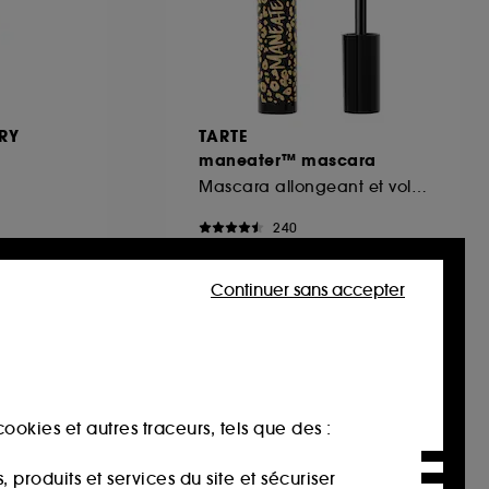
RY
TARTE
maneater™ mascara
Mascara allongeant et volumisant
240
31,00€
Continuer sans accepter
ookies et autres traceurs, tels que des :
produits et services du site et sécuriser