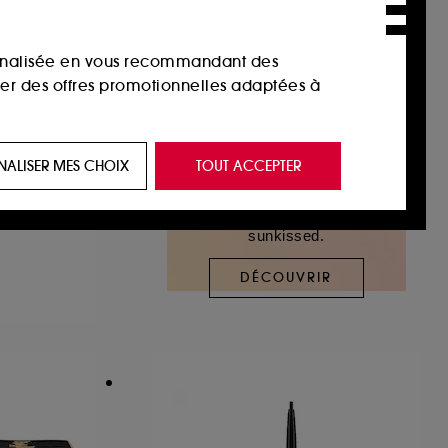
sonnalisée en vous recommandant des
ser des offres promotionnelles adaptées à
 de vous plaire via des publicités, y compris
CS
NALISER MES CHOIX
TOUT ACCEPTER
e navigation, et de l'historique de vos
Eyeliner Gel Waterproof Longue Tenue
Offrez à votre peau un effet
sunkissed.
 de navigation sur notre site afin d’en
DÉCOUVRIR
 les fraudes aux moyens de paiement et les
nctionnalités du site, tel que les cookies
us permettant d’accéder à votre compte lors