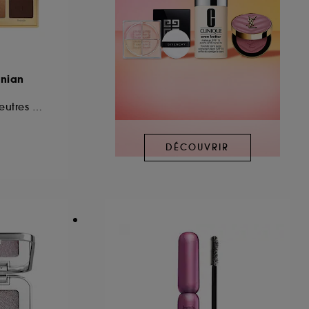
onian
Palette d'ombres neutres chaudes
DÉCOUVRIR