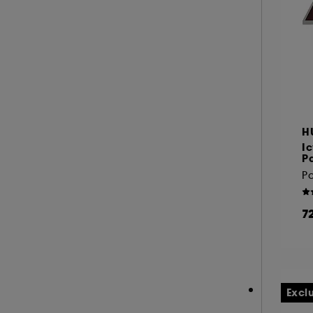
A l'exception des cookies techniques, le dép
le dépôt de ces cookies grâce au bouton "pe
informations de navigation collectées par ce
de votre activité en ligne ou en magasin. Po
de retirer votrte consentement. Si vous souhai
H
I
Pa
7
Excl