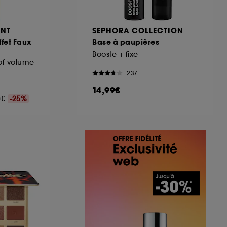
ENT
SEPHORA COLLECTION
fet Faux
Base à paupières
Booste + fixe
of volume
237
14,99€
00€
-25%