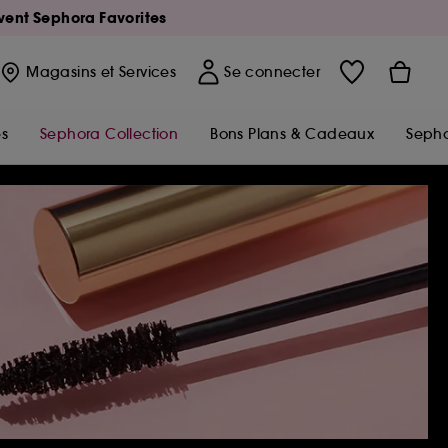
Avent Sephora Favorites
Magasins
et Services
Se connecter
s
Sephora Collection
Bons Plans & Cadeaux
Sepho