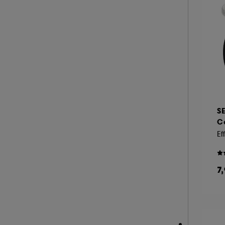
S
Co
Ef
7