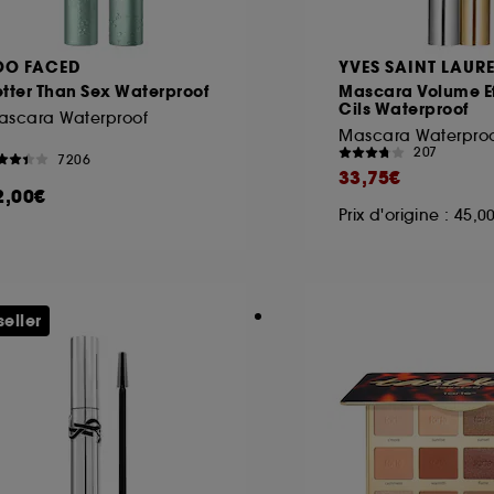
OO FACED
YVES SAINT LAUR
tter Than Sex Waterproof
Mascara Volume Ef
Cils Waterproof
ascara Waterproof
Mascara Waterpro
207
7206
33,75€
2,00€
Prix d'origine : 45,
seller