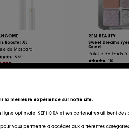
ANCÔME
REM BEAUTY
ls Booster XL
Sweet Dreams Ey
Quad
ase de Mascara
5381
110
3,75€
35,00€
ix d'origine : 45,00€
-25%
ir la meilleure expérience sur notre site.
Exclu
 ligne optimale, SEPHORA et ses partenaires utilisent des c
s pour vous permettre d’accéder aux différentes catégories, 