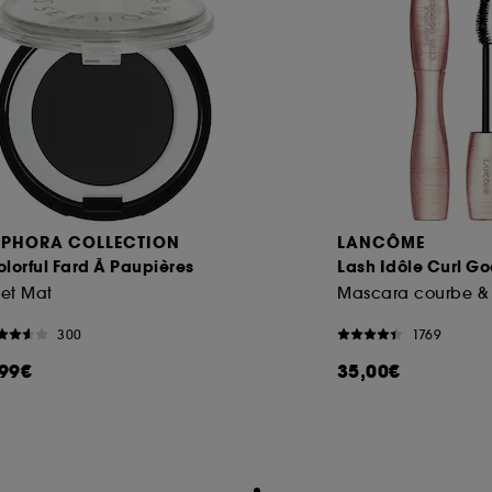
EPHORA COLLECTION
LANCÔME
lorful Fard À Paupières
Lash Idôle Curl G
fet Mat
300
1769
,99€
35,00€