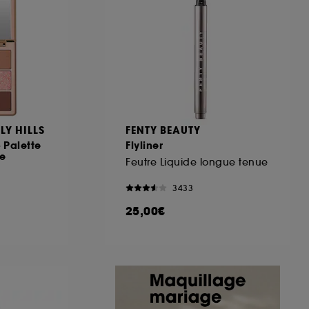
ous pouvez personnaliser vos choix concernant
cepter". Sephora pourra associer les
 personnelles collectées ou générées lors
ccepter". Voous pouvez à tout moment choisir
uez
ici
.
LY HILLS
FENTY BEAUTY
- Palette
Flyliner
re
Feutre Liquide longue tenue
3433
25,00€