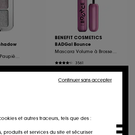
BENEFIT COSMETICS
eshadow
BADGal Bounce
Mascara Volume à Brosse Double Face
Palette de Fards à Paupières
3561
32,00€
Continuer sans accepter
ookies et autres traceurs, tels que des :
produits et services du site et sécuriser