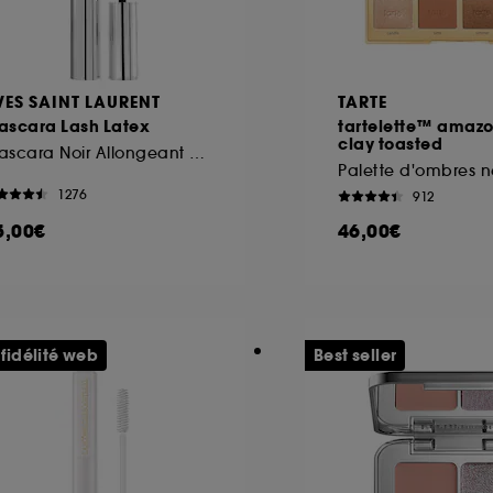
VES SAINT LAURENT
TARTE
ascara Lash Latex
tartelette™ amaz
clay toasted
Mascara Noir Allongeant & Sculptant
1276
912
5,00€
46,00€
 fidélité web
Best seller