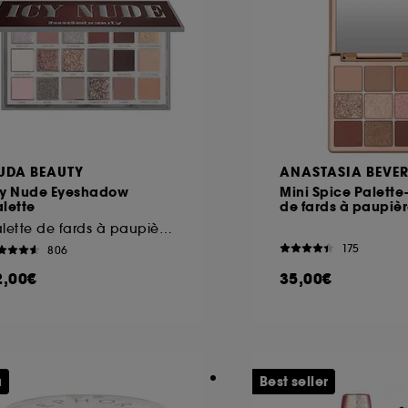
ôt et la lecture de ces traceurs requiert votre accord. V
rsonnaliser mes choix" ci-dessous ou décider de "tout ac
s Cookies, pour les finalités acceptées, avec les données
ur refuser tous les cookies, cliques sur "continuer sans a
tez obtenir plus d'information sur les cookies utilisés,
cliq
UDA BEAUTY
ANASTASIA BEVER
cy Nude Eyeshadow
Mini Spice Palette
lette
de fards à paupiè
Palette de fards à paupières
175
806
2,00€
35,00€
u
Best seller