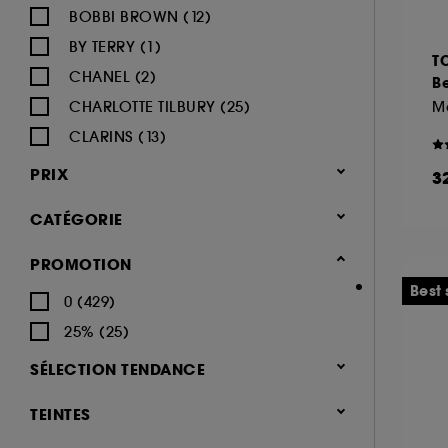
BOBBI BROWN (12)
BY TERRY (1)
T
CHANEL (2)
Be
CHARLOTTE TILBURY (25)
M
CLARINS (13)
CLINIQUE (14)
PRIX
3
DIOR (19)
CATÉGORIE
DIOR BACKSTAGE (1)
ESTÉE LAUDER (4)
Maquillage
PROMOTION
FENTY BEAUTY (9)
Yeux (447)
Best 
0 (429)
GIVENCHY (4)
Mascara (164)
25% (25)
GLOSSIER (3)
Palette Yeux (95)
SÉLECTION TENDANCE
GRANDE COSMETICS (2)
Fards à paupières (151)
Nouveauté (48)
GUCCI (2)
TEINTES
Eyeliner (69)
Hot on social (1)
GUERLAIN (9)