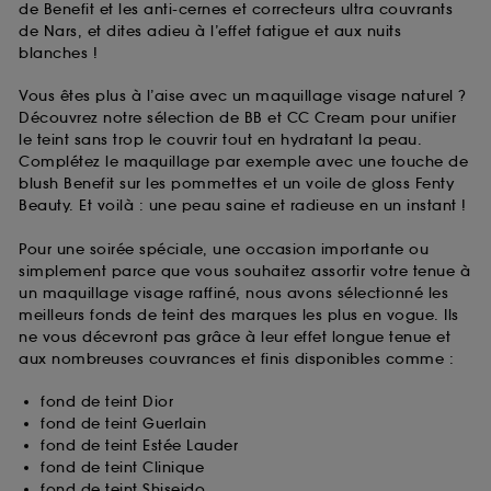
de Benefit et les anti-cernes et correcteurs ultra couvrants
pouvez personnaliser vos choix concernant le dépôt
de Nars, et dites adieu à l’effet fatigue et aux nuits
de ces cookies grâce au bouton "personnaliser mes
blanches !
choix" ci-dessous ou décider de "tout accepter".
Sephora pourra associer les informations de
Vous êtes plus à l’aise avec un maquillage visage naturel ?
navigation collectées par ces Cookies, pour les
Découvrez notre sélection de BB et CC Cream pour unifier
finalités acceptées, avec les données personnelles
le teint sans trop le couvrir tout en hydratant la peau.
collectées ou générées lors de votre activité en ligne
Complétez le maquillage par exemple avec une touche de
ou en magasin. Pour refuser tous les cookies, cliques
blush Benefit sur les pommettes et un voile de gloss Fenty
sur "continuer sans accepter". Voous pouvez à tout
Beauty. Et voilà : une peau saine et radieuse en un instant !
moment choisir de retirer votrte consentement. Si vous
souhaitez obtenir plus d'information sur les cookies
Pour une soirée spéciale, une occasion importante ou
utilisés,
cliquez
ici
.
simplement parce que vous souhaitez assortir votre tenue à
un maquillage visage raffiné, nous avons sélectionné les
meilleurs fonds de teint des marques les plus en vogue. Ils
ne vous décevront pas grâce à leur effet longue tenue et
aux nombreuses couvrances et finis disponibles comme :
fond de teint Dior
fond de teint Guerlain
fond de teint Estée Lauder
fond de teint Clinique
fond de teint Shiseido