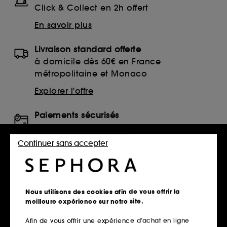
Click & Collect en 2h offert
En savoir plus
Livraison standard offerte
à domicile dès 60€ en France
métropolitaine et Monaco
Explorer l'offre
Paiements sécurisés
et paiements en plusieurs fois
Continuer sans accepter
En savoir plus
Retours
sous 14 jours
Nous utilisons des cookies afin de vous offrir la
Retourner mon article
meilleure expérience sur notre site.
Afin de vous offrir une expérience d’achat en ligne
SERVICES, CONTACT ET CONDITIONS DES OFFRES