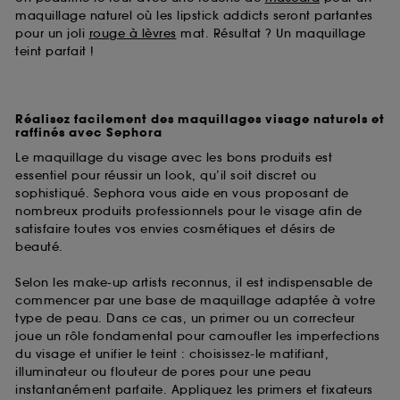
Cookies de mesure d’audience :
ils nous
maquillage naturel où les lipstick addicts seront partantes
permettent de réaliser des statistiques de
pour un joli
rouge à lèvres
mat. Résultat ? Un maquillage
fréquentation et de navigation sur notre site afin
teint parfait !
d’en améliorer la performance.
Cookies de sécurisation des paiements en ligne :
ils nous permettent de lutter notamment contre les
Réalisez facilement des maquillages visage naturels et
fraudes aux moyens de paiement et les
raffinés avec Sephora
usurpations d’identité.
Le maquillage du visage avec les bons produits est
essentiel pour réussir un look, qu’il soit discret ou
Cookies fonctionnels :
il s’agit de cookies
sophistiqué. Sephora vous aide en vous proposant de
permettant l’affichage et/ou la fourniture de
nombreux produits professionnels pour le visage afin de
certaines fonctionnalités du site, tel que les
satisfaire toutes vos envies cosmétiques et désirs de
cookies d’authentification qui sont utilisés afin de
beauté.
vous faire bénéficier de l’authentification
prolongée vous permettant d’accéder à votre
Selon les make-up artists reconnus, il est indispensable de
compte lors de votre prochaine visite sur le site
commencer par une base de maquillage adaptée à votre
sans saisir à nouveau votre identifiant et mot de
type de peau. Dans ce cas, un primer ou un correcteur
passe.
joue un rôle fondamental pour camoufler les imperfections
du visage et unifier le teint : choisissez-le matifiant,
illuminateur ou flouteur de pores pour une peau
A l'exception des cookies techniques, le dépôt et la
instantanément parfaite. Appliquez les primers et fixateurs
lecture de ces traceurs requiert votre accord. Vous