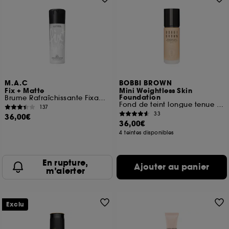
M.A.C
BOBBI BROWN
Fix + Matte
Mini Weightless Skin
Foundation
Brume Rafraîchissante Fixante Matifiante
Fond de teint longue tenue format voyage
137
33
36,00€
36,00€
4 teintes disponibles
En rupture,
Ajouter au panier
m’alerter
Exclu