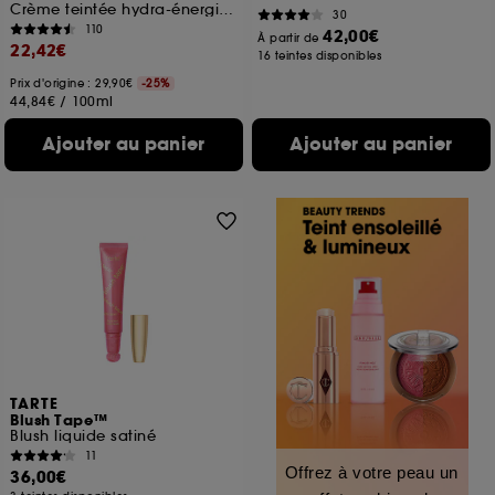
Crème teintée hydra-énergisante
30
110
42,00€
À partir de
22,42€
16 teintes disponibles
Prix d'origine : 29,90€
-25%
44,84€
/
100ml
Ajouter au panier
Ajouter au panier
TARTE
Blush Tape™
Blush liquide satiné
11
Offrez à votre peau un
36,00€