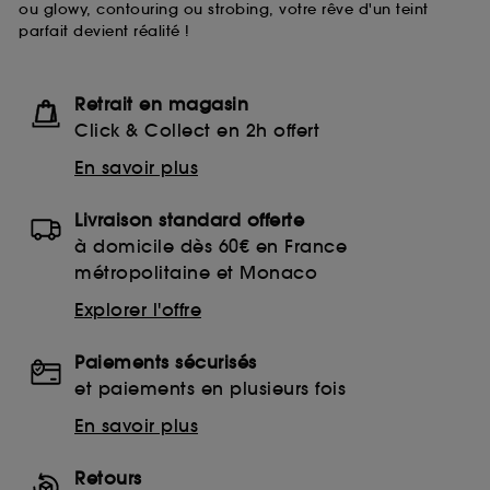
ou glowy, contouring ou strobing, votre rêve d'un teint
moment choisir de retirer votrte consentement. Si vous
parfait devient réalité !
souhaitez obtenir plus d'information sur les cookies
utilisés,
cliquez
ici
.
Retrait en magasin
Click & Collect en 2h offert
En savoir plus
Livraison standard offerte
à domicile dès 60€ en France
métropolitaine et Monaco
Explorer l'offre
Paiements sécurisés
et paiements en plusieurs fois
En savoir plus
Retours