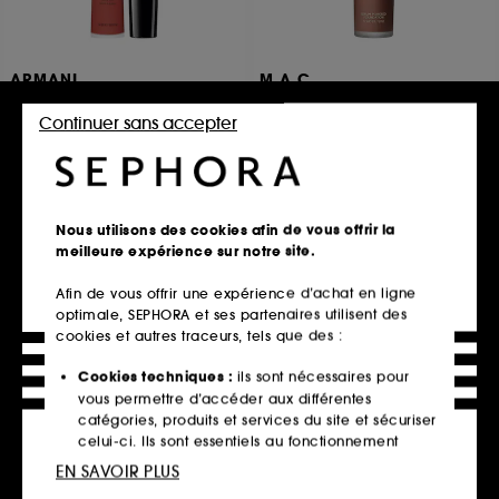
ARMANI
M.A.C
Cheek Tint
Studio Radiance Serum-
Powered Foundation
Blush liquide
Continuer sans accepter
Fond de teint
265
85
53,00€
55,00€
À partir de
7 teintes disponibles
33 teintes disponibles
Nous utilisons des cookies afin de vous offrir la
meilleure expérience sur notre site.
Ajouter au panier
Ajouter au panier
Afin de vous offrir une expérience d’achat en ligne
optimale, SEPHORA et ses partenaires utilisent des
cookies et autres traceurs, tels que des :
Cookies techniques :
ils sont nécessaires pour
vous permettre d’accéder aux différentes
catégories, produits et services du site et sécuriser
celui-ci. Ils sont essentiels au fonctionnement
technique du site et ne peuvent être désactivés.
EN SAVOIR PLUS