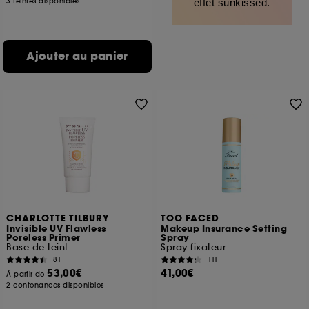
3 teintes disponibles
effet sunkissed.
Ajouter au panier
CHARLOTTE TILBURY
TOO FACED
Invisible UV Flawless
Makeup Insurance Setting
Poreless Primer
Spray
Base de teint
Spray fixateur
81
111
53,00€
41,00€
À partir de
2 contenances disponibles